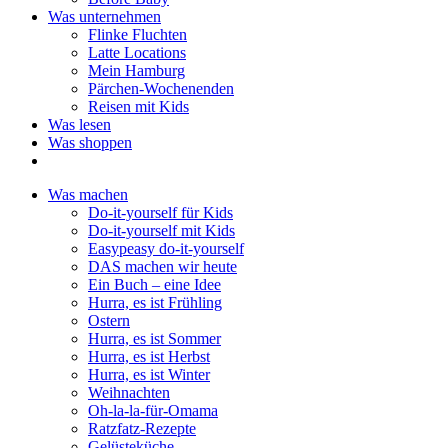
Was unternehmen
Flinke Fluchten
Latte Locations
Mein Hamburg
Pärchen-Wochenenden
Reisen mit Kids
Was lesen
Was shoppen
Was machen
Do-it-yourself für Kids
Do-it-yourself mit Kids
Easypeasy do-it-yourself
DAS machen wir heute
Ein Buch – eine Idee
Hurra, es ist Frühling
Ostern
Hurra, es ist Sommer
Hurra, es ist Herbst
Hurra, es ist Winter
Weihnachten
Oh-la-la-für-Omama
Ratzfatz-Rezepte
Gelüsteküche