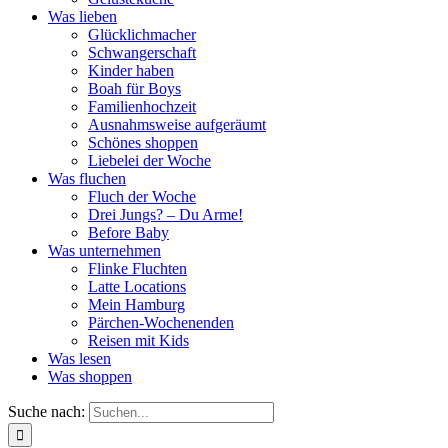
Was lieben
Glücklichmacher
Schwangerschaft
Kinder haben
Boah für Boys
Familienhochzeit
Ausnahmsweise aufgeräumt
Schönes shoppen
Liebelei der Woche
Was fluchen
Fluch der Woche
Drei Jungs? – Du Arme!
Before Baby
Was unternehmen
Flinke Fluchten
Latte Locations
Mein Hamburg
Pärchen-Wochenenden
Reisen mit Kids
Was lesen
Was shoppen
Suche nach: