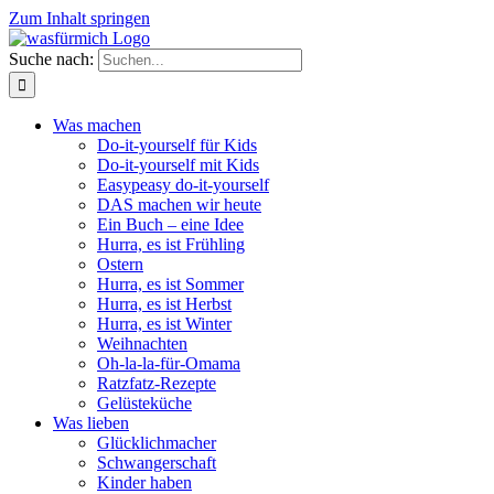
Zum Inhalt springen
Suche nach:
Was machen
Do-it-yourself für Kids
Do-it-yourself mit Kids
Easypeasy do-it-yourself
DAS machen wir heute
Ein Buch – eine Idee
Hurra, es ist Frühling
Ostern
Hurra, es ist Sommer
Hurra, es ist Herbst
Hurra, es ist Winter
Weihnachten
Oh-la-la-für-Omama
Ratzfatz-Rezepte
Gelüsteküche
Was lieben
Glücklichmacher
Schwangerschaft
Kinder haben