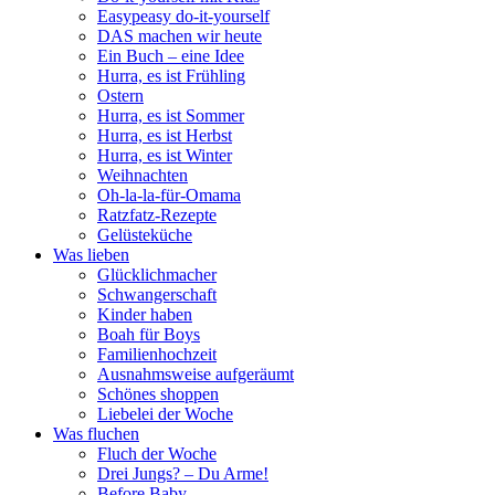
Easypeasy do-it-yourself
DAS machen wir heute
Ein Buch – eine Idee
Hurra, es ist Frühling
Ostern
Hurra, es ist Sommer
Hurra, es ist Herbst
Hurra, es ist Winter
Weihnachten
Oh-la-la-für-Omama
Ratzfatz-Rezepte
Gelüsteküche
Was lieben
Glücklichmacher
Schwangerschaft
Kinder haben
Boah für Boys
Familienhochzeit
Ausnahmsweise aufgeräumt
Schönes shoppen
Liebelei der Woche
Was fluchen
Fluch der Woche
Drei Jungs? – Du Arme!
Before Baby