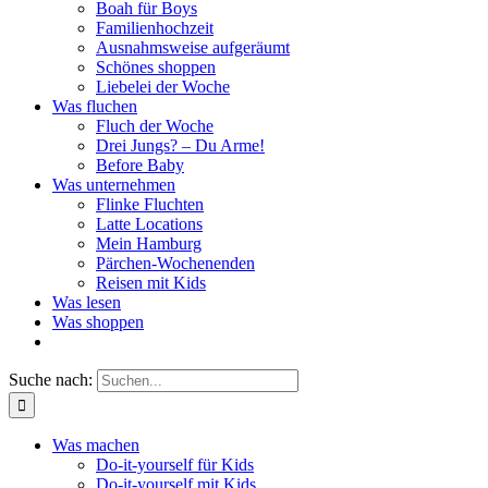
Boah für Boys
Familienhochzeit
Ausnahmsweise aufgeräumt
Schönes shoppen
Liebelei der Woche
Was fluchen
Fluch der Woche
Drei Jungs? – Du Arme!
Before Baby
Was unternehmen
Flinke Fluchten
Latte Locations
Mein Hamburg
Pärchen-Wochenenden
Reisen mit Kids
Was lesen
Was shoppen
Suche nach:
Was machen
Do-it-yourself für Kids
Do-it-yourself mit Kids