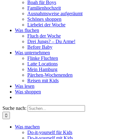
Boah für Boys
Familienhochzeit
Ausnahmsweise aufgeräumt
Schönes shoppen
Liebelei der Woche
Was fluchen
Fluch der Woche
Drei Jungs? – Du Arme!
Before Baby
Was unternehmen
Flinke Fluchten
Latte Locations
Mein Hamburg
Pärchen-Wochenenden
Reisen mit Kids
Was lesen
Was shoppen
Suche nach:
Was machen
Do-it-yourself für Kids
Do-it-yourself mit Kids