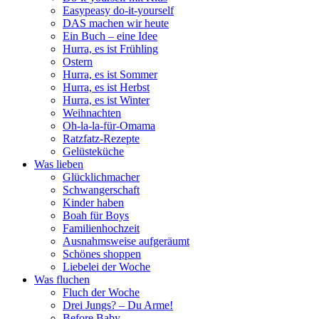
Easypeasy do-it-yourself
DAS machen wir heute
Ein Buch – eine Idee
Hurra, es ist Frühling
Ostern
Hurra, es ist Sommer
Hurra, es ist Herbst
Hurra, es ist Winter
Weihnachten
Oh-la-la-für-Omama
Ratzfatz-Rezepte
Gelüsteküche
Was lieben
Glücklichmacher
Schwangerschaft
Kinder haben
Boah für Boys
Familienhochzeit
Ausnahmsweise aufgeräumt
Schönes shoppen
Liebelei der Woche
Was fluchen
Fluch der Woche
Drei Jungs? – Du Arme!
Before Baby