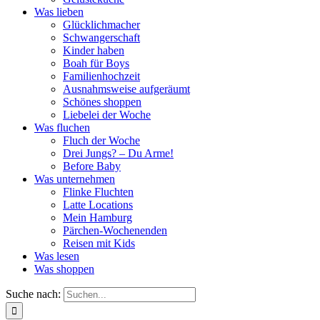
Was lieben
Glücklichmacher
Schwangerschaft
Kinder haben
Boah für Boys
Familienhochzeit
Ausnahmsweise aufgeräumt
Schönes shoppen
Liebelei der Woche
Was fluchen
Fluch der Woche
Drei Jungs? – Du Arme!
Before Baby
Was unternehmen
Flinke Fluchten
Latte Locations
Mein Hamburg
Pärchen-Wochenenden
Reisen mit Kids
Was lesen
Was shoppen
Suche nach: