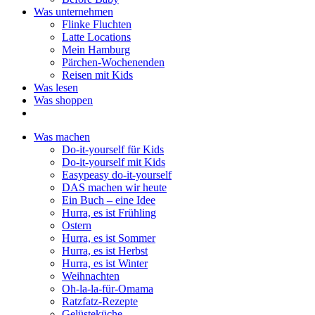
Was unternehmen
Flinke Fluchten
Latte Locations
Mein Hamburg
Pärchen-Wochenenden
Reisen mit Kids
Was lesen
Was shoppen
Was machen
Do-it-yourself für Kids
Do-it-yourself mit Kids
Easypeasy do-it-yourself
DAS machen wir heute
Ein Buch – eine Idee
Hurra, es ist Frühling
Ostern
Hurra, es ist Sommer
Hurra, es ist Herbst
Hurra, es ist Winter
Weihnachten
Oh-la-la-für-Omama
Ratzfatz-Rezepte
Gelüsteküche