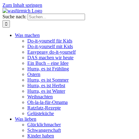
Zum Inhalt springen
Suche nach:
Was machen
Do-it-yourself für Kids
Do-it-yourself mit Kids
Easypeasy do-it-yourself
DAS machen wir heute
Ein Buch – eine Idee
Hurra, es ist Frühling
Ostern
Hurra, es ist Sommer
Hurra, es ist Herbst
Hurra, es ist Winter
Weihnachten
Oh-la-la-für-Omama
Ratzfatz-Rezepte
Gelüsteküche
Was lieben
Glücklichmacher
Schwangerschaft
Kinder haben