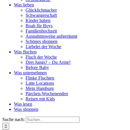
Was lieben
Glücklichmacher
Schwangerschaft
Kinder haben
Boah für Boys
Familienhochzeit
Ausnahmsweise aufgeräumt
Schönes shoppen
Liebelei der Woche
Was fluchen
Fluch der Woche
Drei Jungs? – Du Arme!
Before Baby
Was unternehmen
Flinke Fluchten
Latte Locations
Mein Hamburg
Pärchen-Wochenenden
Reisen mit Kids
Was lesen
Was shoppen
Suche nach: