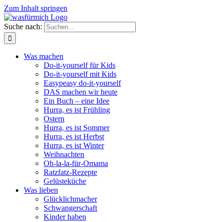
Zum Inhalt springen
Suche nach:
Was machen
Do-it-yourself für Kids
Do-it-yourself mit Kids
Easypeasy do-it-yourself
DAS machen wir heute
Ein Buch – eine Idee
Hurra, es ist Frühling
Ostern
Hurra, es ist Sommer
Hurra, es ist Herbst
Hurra, es ist Winter
Weihnachten
Oh-la-la-für-Omama
Ratzfatz-Rezepte
Gelüsteküche
Was lieben
Glücklichmacher
Schwangerschaft
Kinder haben