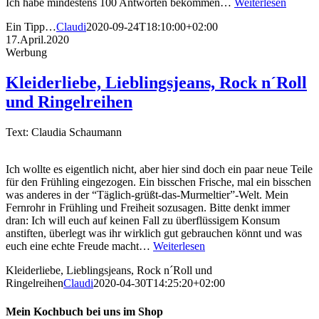
Ich habe mindestens 100 Antworten bekommen…
Weiterlesen
Ein Tipp…
Claudi
2020-09-24T18:10:00+02:00
17.April.2020
Werbung
Kleiderliebe, Lieblingsjeans, Rock n´Roll
und Ringelreihen
Text: Claudia Schaumann
Ich wollte es eigentlich nicht, aber hier sind doch ein paar neue Teile
für den Frühling eingezogen. Ein bisschen Frische, mal ein bisschen
was anderes in der “Täglich-grüßt-das-Murmeltier”-Welt. Mein
Fernrohr in Frühling und Freiheit sozusagen. Bitte denkt immer
dran: Ich will euch auf keinen Fall zu überflüssigem Konsum
anstiften, überlegt was ihr wirklich gut gebrauchen könnt und was
euch eine echte Freude macht…
Weiterlesen
Kleiderliebe, Lieblingsjeans, Rock n´Roll und
Ringelreihen
Claudi
2020-04-30T14:25:20+02:00
Mein Kochbuch bei uns im Shop