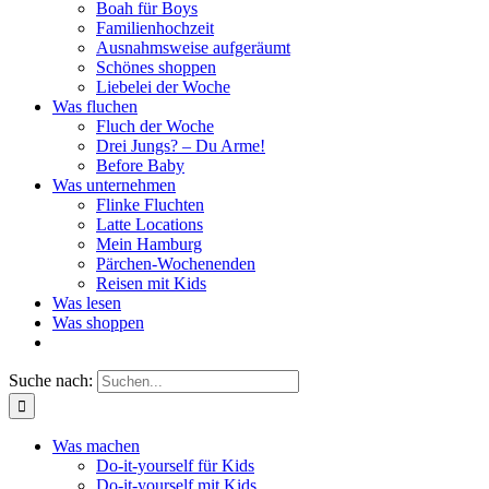
Boah für Boys
Familienhochzeit
Ausnahmsweise aufgeräumt
Schönes shoppen
Liebelei der Woche
Was fluchen
Fluch der Woche
Drei Jungs? – Du Arme!
Before Baby
Was unternehmen
Flinke Fluchten
Latte Locations
Mein Hamburg
Pärchen-Wochenenden
Reisen mit Kids
Was lesen
Was shoppen
Suche nach:
Was machen
Do-it-yourself für Kids
Do-it-yourself mit Kids