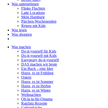
Was unternehmen
Flinke Fluchten
Latte Locations
Mein Hamburg
Pärchen-Wochenenden
Reisen mit Kids
Was lesen
Was shoppen
Was machen
Do-it-yourself für Kids
Do-it-yourself mit Kids
Easypeasy do-it-yourself
DAS machen wir heute
Ein Buch – eine Idee
Hurra, es ist Frühling
Ostern
Hurra, es ist Sommer
Hurra, es ist Herbst
Hurra, es ist Winter
Weihnachten
Oh-la-la-für-Omama
Ratzfatz-Rezepte
Gelüsteküche