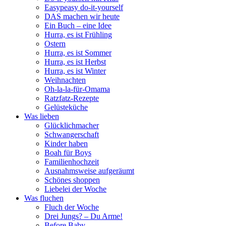
Easypeasy do-it-yourself
DAS machen wir heute
Ein Buch – eine Idee
Hurra, es ist Frühling
Ostern
Hurra, es ist Sommer
Hurra, es ist Herbst
Hurra, es ist Winter
Weihnachten
Oh-la-la-für-Omama
Ratzfatz-Rezepte
Gelüsteküche
Was lieben
Glücklichmacher
Schwangerschaft
Kinder haben
Boah für Boys
Familienhochzeit
Ausnahmsweise aufgeräumt
Schönes shoppen
Liebelei der Woche
Was fluchen
Fluch der Woche
Drei Jungs? – Du Arme!
Before Baby