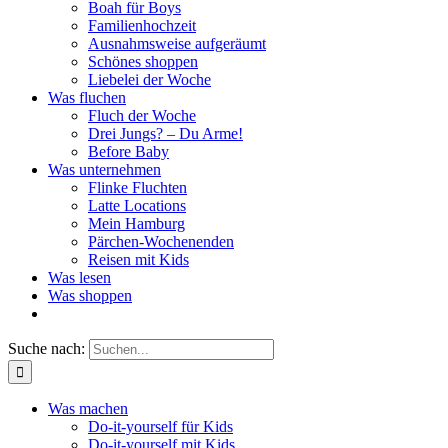
Boah für Boys
Familienhochzeit
Ausnahmsweise aufgeräumt
Schönes shoppen
Liebelei der Woche
Was fluchen
Fluch der Woche
Drei Jungs? – Du Arme!
Before Baby
Was unternehmen
Flinke Fluchten
Latte Locations
Mein Hamburg
Pärchen-Wochenenden
Reisen mit Kids
Was lesen
Was shoppen
Suche nach:
Was machen
Do-it-yourself für Kids
Do-it-yourself mit Kids