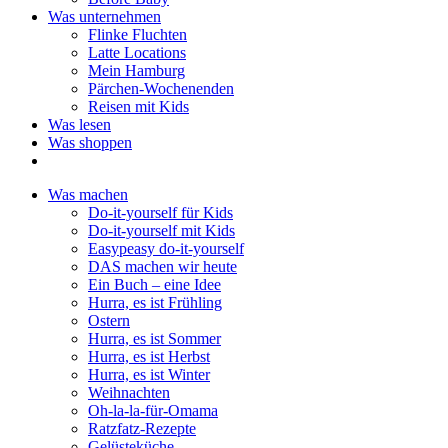
Was unternehmen
Flinke Fluchten
Latte Locations
Mein Hamburg
Pärchen-Wochenenden
Reisen mit Kids
Was lesen
Was shoppen
Was machen
Do-it-yourself für Kids
Do-it-yourself mit Kids
Easypeasy do-it-yourself
DAS machen wir heute
Ein Buch – eine Idee
Hurra, es ist Frühling
Ostern
Hurra, es ist Sommer
Hurra, es ist Herbst
Hurra, es ist Winter
Weihnachten
Oh-la-la-für-Omama
Ratzfatz-Rezepte
Gelüsteküche