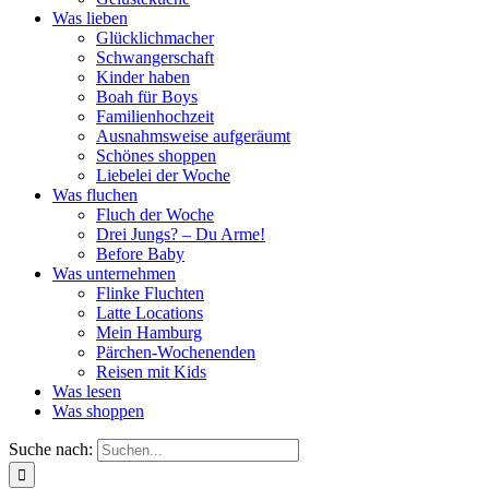
Was lieben
Glücklichmacher
Schwangerschaft
Kinder haben
Boah für Boys
Familienhochzeit
Ausnahmsweise aufgeräumt
Schönes shoppen
Liebelei der Woche
Was fluchen
Fluch der Woche
Drei Jungs? – Du Arme!
Before Baby
Was unternehmen
Flinke Fluchten
Latte Locations
Mein Hamburg
Pärchen-Wochenenden
Reisen mit Kids
Was lesen
Was shoppen
Suche nach: