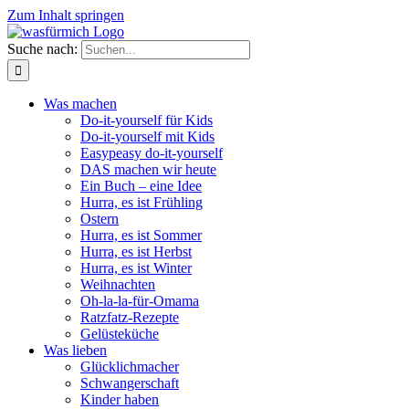
Zum Inhalt springen
Suche nach:
Was machen
Do-it-yourself für Kids
Do-it-yourself mit Kids
Easypeasy do-it-yourself
DAS machen wir heute
Ein Buch – eine Idee
Hurra, es ist Frühling
Ostern
Hurra, es ist Sommer
Hurra, es ist Herbst
Hurra, es ist Winter
Weihnachten
Oh-la-la-für-Omama
Ratzfatz-Rezepte
Gelüsteküche
Was lieben
Glücklichmacher
Schwangerschaft
Kinder haben