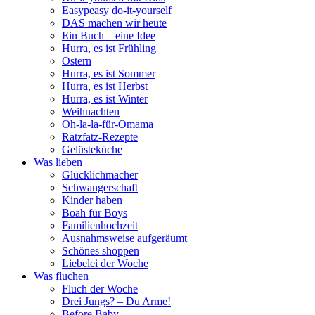
Easypeasy do-it-yourself
DAS machen wir heute
Ein Buch – eine Idee
Hurra, es ist Frühling
Ostern
Hurra, es ist Sommer
Hurra, es ist Herbst
Hurra, es ist Winter
Weihnachten
Oh-la-la-für-Omama
Ratzfatz-Rezepte
Gelüsteküche
Was lieben
Glücklichmacher
Schwangerschaft
Kinder haben
Boah für Boys
Familienhochzeit
Ausnahmsweise aufgeräumt
Schönes shoppen
Liebelei der Woche
Was fluchen
Fluch der Woche
Drei Jungs? – Du Arme!
Before Baby