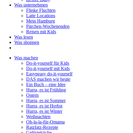
Was unternehmen
Flinke Fluchten
Latte Locations
Mein Hamburg
Pärchen-Wochenenden
Reisen mit Kids
Was lesen
Was shoppen
Was machen
Do-it-yourself für Kids
Do-it-yourself mit Kids
Easypeasy do-it-yourself
DAS machen wir heute
Ein Buch – eine Idee
Hurra, es ist Frühling
Ostern
Hurra, es ist Sommer
Hurra, es ist Herbst
Hurra, es ist Winter
Weihnachten
Oh-la-la-für-Omama
Ratzfatz-Rezepte
Gelüsteküche