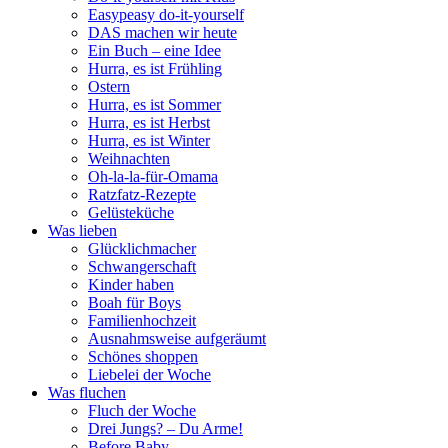
Easypeasy do-it-yourself
DAS machen wir heute
Ein Buch – eine Idee
Hurra, es ist Frühling
Ostern
Hurra, es ist Sommer
Hurra, es ist Herbst
Hurra, es ist Winter
Weihnachten
Oh-la-la-für-Omama
Ratzfatz-Rezepte
Gelüsteküche
Was lieben
Glücklichmacher
Schwangerschaft
Kinder haben
Boah für Boys
Familienhochzeit
Ausnahmsweise aufgeräumt
Schönes shoppen
Liebelei der Woche
Was fluchen
Fluch der Woche
Drei Jungs? – Du Arme!
Before Baby