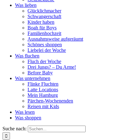
Was lieben
Glücklichmacher
Schwangerschaft
Kinder haben
Boah für Boys
Familienhochzeit
Ausnahmsweise aufgeräumt
Schönes shoppen
Liebelei der Woche
Was fluchen
Fluch der Woche
Drei Jungs? – Du Arme!
Before Baby
Was unternehmen
Flinke Fluchten
Latte Locations
Mein Hamburg
Pärchen-Wochenenden
Reisen mit Kids
Was lesen
Was shoppen
Suche nach: