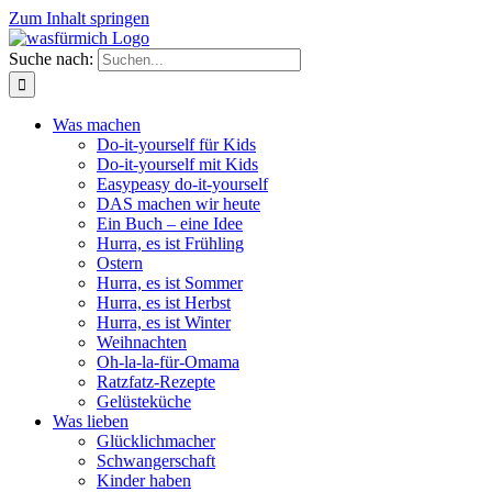
Zum Inhalt springen
Suche nach:
Was machen
Do-it-yourself für Kids
Do-it-yourself mit Kids
Easypeasy do-it-yourself
DAS machen wir heute
Ein Buch – eine Idee
Hurra, es ist Frühling
Ostern
Hurra, es ist Sommer
Hurra, es ist Herbst
Hurra, es ist Winter
Weihnachten
Oh-la-la-für-Omama
Ratzfatz-Rezepte
Gelüsteküche
Was lieben
Glücklichmacher
Schwangerschaft
Kinder haben