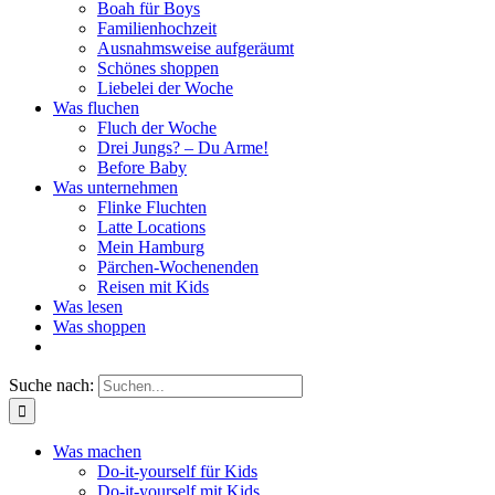
Boah für Boys
Familienhochzeit
Ausnahmsweise aufgeräumt
Schönes shoppen
Liebelei der Woche
Was fluchen
Fluch der Woche
Drei Jungs? – Du Arme!
Before Baby
Was unternehmen
Flinke Fluchten
Latte Locations
Mein Hamburg
Pärchen-Wochenenden
Reisen mit Kids
Was lesen
Was shoppen
Suche nach:
Was machen
Do-it-yourself für Kids
Do-it-yourself mit Kids