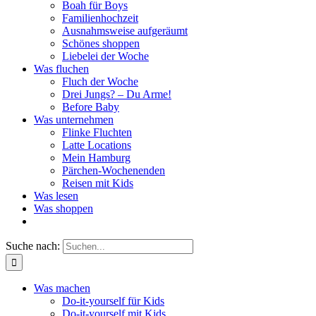
Boah für Boys
Familienhochzeit
Ausnahmsweise aufgeräumt
Schönes shoppen
Liebelei der Woche
Was fluchen
Fluch der Woche
Drei Jungs? – Du Arme!
Before Baby
Was unternehmen
Flinke Fluchten
Latte Locations
Mein Hamburg
Pärchen-Wochenenden
Reisen mit Kids
Was lesen
Was shoppen
Suche nach:
Was machen
Do-it-yourself für Kids
Do-it-yourself mit Kids