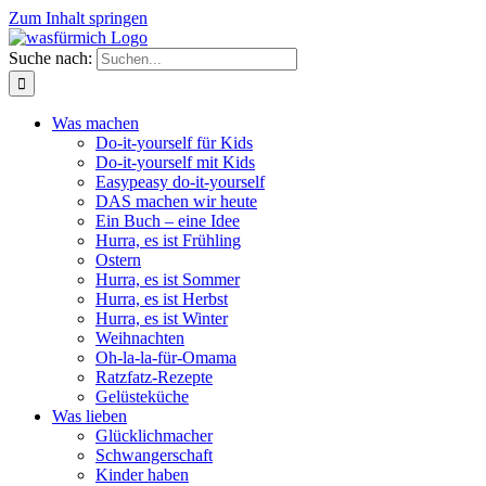
Zum Inhalt springen
Suche nach:
Was machen
Do-it-yourself für Kids
Do-it-yourself mit Kids
Easypeasy do-it-yourself
DAS machen wir heute
Ein Buch – eine Idee
Hurra, es ist Frühling
Ostern
Hurra, es ist Sommer
Hurra, es ist Herbst
Hurra, es ist Winter
Weihnachten
Oh-la-la-für-Omama
Ratzfatz-Rezepte
Gelüsteküche
Was lieben
Glücklichmacher
Schwangerschaft
Kinder haben