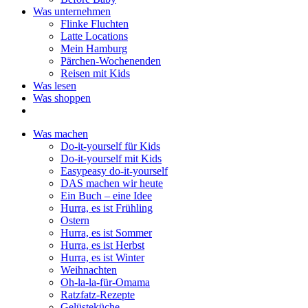
Was unternehmen
Flinke Fluchten
Latte Locations
Mein Hamburg
Pärchen-Wochenenden
Reisen mit Kids
Was lesen
Was shoppen
Was machen
Do-it-yourself für Kids
Do-it-yourself mit Kids
Easypeasy do-it-yourself
DAS machen wir heute
Ein Buch – eine Idee
Hurra, es ist Frühling
Ostern
Hurra, es ist Sommer
Hurra, es ist Herbst
Hurra, es ist Winter
Weihnachten
Oh-la-la-für-Omama
Ratzfatz-Rezepte
Gelüsteküche