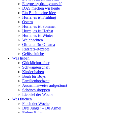
Easypeasy do-it-yourself
DAS machen wir heute
Ein Buch – eine Idee
Hurra, es ist Frühling
Ostern
Hurra, es ist Sommer
Hurra, es ist Herbst
Hurra, es ist Winter
Weihnachten
Oh-la-la-für-Omama
Ratzfatz-Rezepte
Gelüsteküche
Was lieben
Glücklichmacher
Schwangerschaft
Kinder haben
Boah für Boys
Familienhochzeit
Ausnahmsweise aufgeräumt
Schönes shoppen
Liebelei der Woche
Was fluchen
Fluch der Woche
Drei Jungs? – Du Arme!
Before Baby