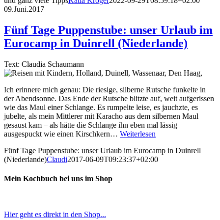
und ganz viele Tipps
Katia Kröger
2022-09-29T08:59:18+02:00
09.Juni.2017
Fünf Tage Puppenstube: unser Urlaub im
Eurocamp in Duinrell (Niederlande)
Text: Claudia Schaumann
Ich erinnere mich genau: Die riesige, silberne Rutsche funkelte in
der Abendsonne. Das Ende der Rutsche blitzte auf, weit aufgerissen
wie das Maul einer Schlange. Es rumpelte leise, es jauchzte, es
jubelte, als mein Mittlerer mit Karacho aus dem silbernen Maul
gesaust kam – als hätte die Schlange ihn eben mal lässig
ausgespuckt wie einen Kirschkern…
Weiterlesen
Fünf Tage Puppenstube: unser Urlaub im Eurocamp in Duinrell
(Niederlande)
Claudi
2017-06-09T09:23:37+02:00
Mein Kochbuch bei uns im Shop
Hier geht es direkt in den Shop...