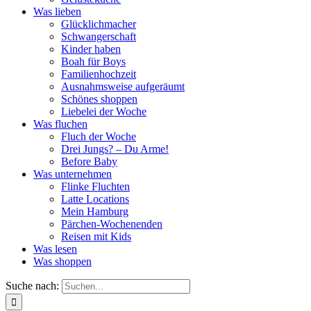
Was lieben
Glücklichmacher
Schwangerschaft
Kinder haben
Boah für Boys
Familienhochzeit
Ausnahmsweise aufgeräumt
Schönes shoppen
Liebelei der Woche
Was fluchen
Fluch der Woche
Drei Jungs? – Du Arme!
Before Baby
Was unternehmen
Flinke Fluchten
Latte Locations
Mein Hamburg
Pärchen-Wochenenden
Reisen mit Kids
Was lesen
Was shoppen
Suche nach: