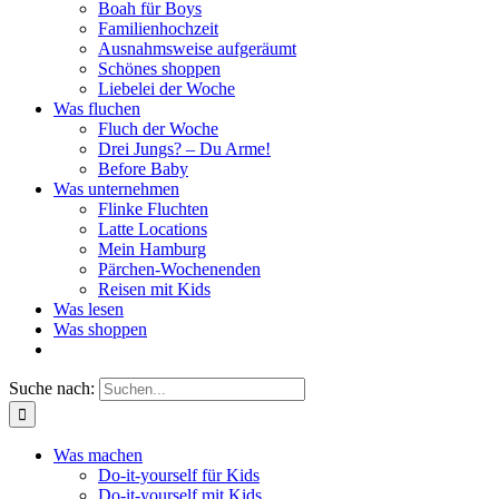
Boah für Boys
Familienhochzeit
Ausnahmsweise aufgeräumt
Schönes shoppen
Liebelei der Woche
Was fluchen
Fluch der Woche
Drei Jungs? – Du Arme!
Before Baby
Was unternehmen
Flinke Fluchten
Latte Locations
Mein Hamburg
Pärchen-Wochenenden
Reisen mit Kids
Was lesen
Was shoppen
Suche nach:
Was machen
Do-it-yourself für Kids
Do-it-yourself mit Kids