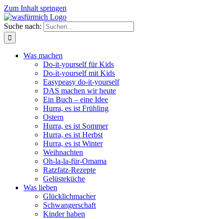
Zum Inhalt springen
Suche nach:
Was machen
Do-it-yourself für Kids
Do-it-yourself mit Kids
Easypeasy do-it-yourself
DAS machen wir heute
Ein Buch – eine Idee
Hurra, es ist Frühling
Ostern
Hurra, es ist Sommer
Hurra, es ist Herbst
Hurra, es ist Winter
Weihnachten
Oh-la-la-für-Omama
Ratzfatz-Rezepte
Gelüsteküche
Was lieben
Glücklichmacher
Schwangerschaft
Kinder haben