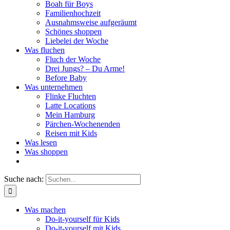
Boah für Boys
Familienhochzeit
Ausnahmsweise aufgeräumt
Schönes shoppen
Liebelei der Woche
Was fluchen
Fluch der Woche
Drei Jungs? – Du Arme!
Before Baby
Was unternehmen
Flinke Fluchten
Latte Locations
Mein Hamburg
Pärchen-Wochenenden
Reisen mit Kids
Was lesen
Was shoppen
Suche nach:
Was machen
Do-it-yourself für Kids
Do-it-yourself mit Kids