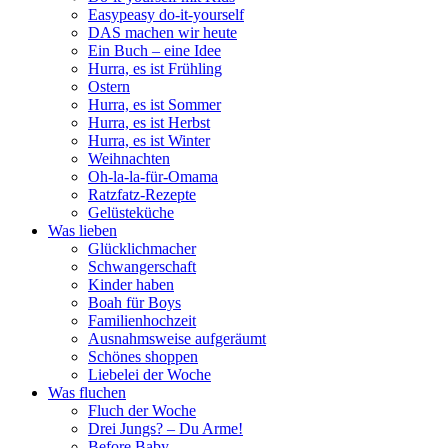
Easypeasy do-it-yourself
DAS machen wir heute
Ein Buch – eine Idee
Hurra, es ist Frühling
Ostern
Hurra, es ist Sommer
Hurra, es ist Herbst
Hurra, es ist Winter
Weihnachten
Oh-la-la-für-Omama
Ratzfatz-Rezepte
Gelüsteküche
Was lieben
Glücklichmacher
Schwangerschaft
Kinder haben
Boah für Boys
Familienhochzeit
Ausnahmsweise aufgeräumt
Schönes shoppen
Liebelei der Woche
Was fluchen
Fluch der Woche
Drei Jungs? – Du Arme!
Before Baby