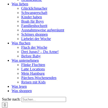
Was lieben
Glücklichmacher
Schwangerschaft
Kinder haben
Boah für Boys
Familienhochzeit
Ausnahmsweise aufgeräumt
Schönes shoppen
Liebelei der Woche
Was fluchen
Fluch der Woche
Drei Jungs? – Du Arme!
Before Baby
Was unternehmen
Flinke Fluchten
Latte Locations
Mein Hamburg
Pärchen-Wochenenden
Reisen mit Kids
Was lesen
Was shoppen
Suche nach: