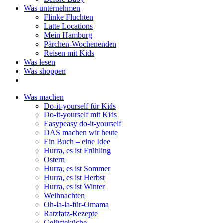
Was unternehmen
Flinke Fluchten
Latte Locations
Mein Hamburg
Pärchen-Wochenenden
Reisen mit Kids
Was lesen
Was shoppen
Was machen
Do-it-yourself für Kids
Do-it-yourself mit Kids
Easypeasy do-it-yourself
DAS machen wir heute
Ein Buch – eine Idee
Hurra, es ist Frühling
Ostern
Hurra, es ist Sommer
Hurra, es ist Herbst
Hurra, es ist Winter
Weihnachten
Oh-la-la-für-Omama
Ratzfatz-Rezepte
Gelüsteküche