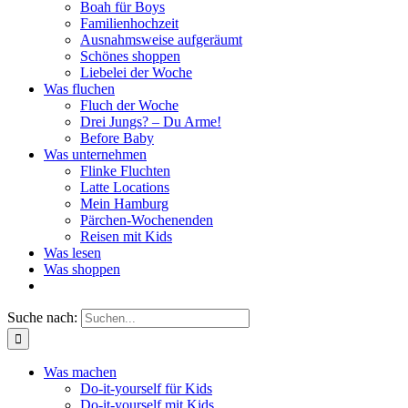
Boah für Boys
Familienhochzeit
Ausnahmsweise aufgeräumt
Schönes shoppen
Liebelei der Woche
Was fluchen
Fluch der Woche
Drei Jungs? – Du Arme!
Before Baby
Was unternehmen
Flinke Fluchten
Latte Locations
Mein Hamburg
Pärchen-Wochenenden
Reisen mit Kids
Was lesen
Was shoppen
Suche nach:
Was machen
Do-it-yourself für Kids
Do-it-yourself mit Kids