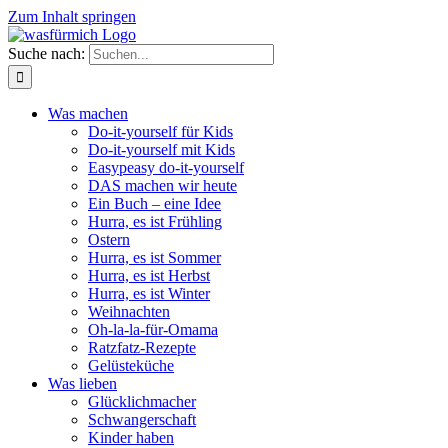
Zum Inhalt springen
Suche nach:
Was machen
Do-it-yourself für Kids
Do-it-yourself mit Kids
Easypeasy do-it-yourself
DAS machen wir heute
Ein Buch – eine Idee
Hurra, es ist Frühling
Ostern
Hurra, es ist Sommer
Hurra, es ist Herbst
Hurra, es ist Winter
Weihnachten
Oh-la-la-für-Omama
Ratzfatz-Rezepte
Gelüsteküche
Was lieben
Glücklichmacher
Schwangerschaft
Kinder haben