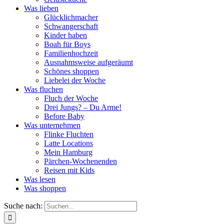
Was lieben
Glücklichmacher
Schwangerschaft
Kinder haben
Boah für Boys
Familienhochzeit
Ausnahmsweise aufgeräumt
Schönes shoppen
Liebelei der Woche
Was fluchen
Fluch der Woche
Drei Jungs? – Du Arme!
Before Baby
Was unternehmen
Flinke Fluchten
Latte Locations
Mein Hamburg
Pärchen-Wochenenden
Reisen mit Kids
Was lesen
Was shoppen
Suche nach: