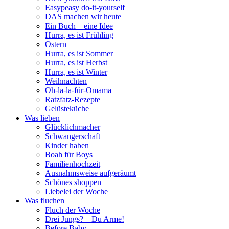
Easypeasy do-it-yourself
DAS machen wir heute
Ein Buch – eine Idee
Hurra, es ist Frühling
Ostern
Hurra, es ist Sommer
Hurra, es ist Herbst
Hurra, es ist Winter
Weihnachten
Oh-la-la-für-Omama
Ratzfatz-Rezepte
Gelüsteküche
Was lieben
Glücklichmacher
Schwangerschaft
Kinder haben
Boah für Boys
Familienhochzeit
Ausnahmsweise aufgeräumt
Schönes shoppen
Liebelei der Woche
Was fluchen
Fluch der Woche
Drei Jungs? – Du Arme!
Before Baby