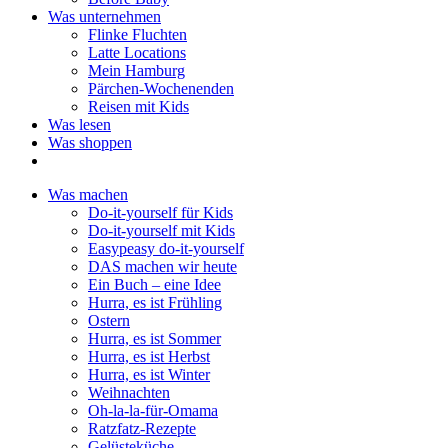
Was unternehmen
Flinke Fluchten
Latte Locations
Mein Hamburg
Pärchen-Wochenenden
Reisen mit Kids
Was lesen
Was shoppen
Was machen
Do-it-yourself für Kids
Do-it-yourself mit Kids
Easypeasy do-it-yourself
DAS machen wir heute
Ein Buch – eine Idee
Hurra, es ist Frühling
Ostern
Hurra, es ist Sommer
Hurra, es ist Herbst
Hurra, es ist Winter
Weihnachten
Oh-la-la-für-Omama
Ratzfatz-Rezepte
Gelüsteküche