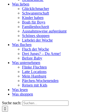
Was lieben
Glücklichmacher
Schwangerschaft
Kinder haben
Boah für Boys
Familienhochzeit
Ausnahmsweise aufgeräumt
Schönes shoppen
Liebelei der Woche
Was fluchen
Fluch der Woche
Drei Jungs? – Du Arme!
Before Baby
Was unternehmen
Flinke Fluchten
Latte Locations
Mein Hamburg
Pärchen-Wochenenden
Reisen mit Kids
Was lesen
Was shoppen
Suche nach: