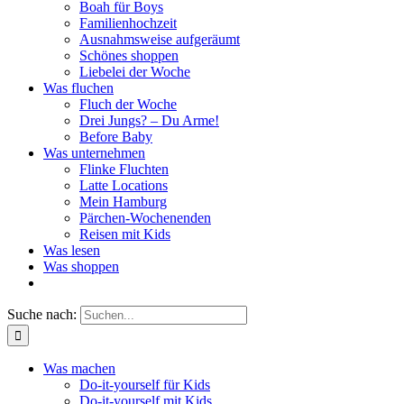
Boah für Boys
Familienhochzeit
Ausnahmsweise aufgeräumt
Schönes shoppen
Liebelei der Woche
Was fluchen
Fluch der Woche
Drei Jungs? – Du Arme!
Before Baby
Was unternehmen
Flinke Fluchten
Latte Locations
Mein Hamburg
Pärchen-Wochenenden
Reisen mit Kids
Was lesen
Was shoppen
Suche nach:
Was machen
Do-it-yourself für Kids
Do-it-yourself mit Kids