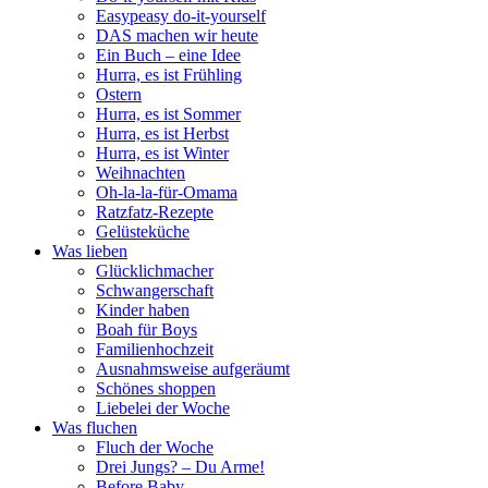
Easypeasy do-it-yourself
DAS machen wir heute
Ein Buch – eine Idee
Hurra, es ist Frühling
Ostern
Hurra, es ist Sommer
Hurra, es ist Herbst
Hurra, es ist Winter
Weihnachten
Oh-la-la-für-Omama
Ratzfatz-Rezepte
Gelüsteküche
Was lieben
Glücklichmacher
Schwangerschaft
Kinder haben
Boah für Boys
Familienhochzeit
Ausnahmsweise aufgeräumt
Schönes shoppen
Liebelei der Woche
Was fluchen
Fluch der Woche
Drei Jungs? – Du Arme!
Before Baby