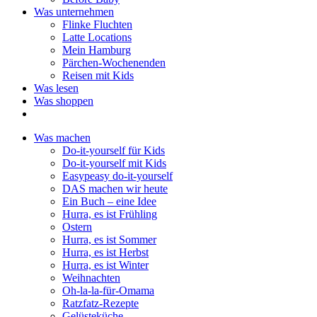
Was unternehmen
Flinke Fluchten
Latte Locations
Mein Hamburg
Pärchen-Wochenenden
Reisen mit Kids
Was lesen
Was shoppen
Was machen
Do-it-yourself für Kids
Do-it-yourself mit Kids
Easypeasy do-it-yourself
DAS machen wir heute
Ein Buch – eine Idee
Hurra, es ist Frühling
Ostern
Hurra, es ist Sommer
Hurra, es ist Herbst
Hurra, es ist Winter
Weihnachten
Oh-la-la-für-Omama
Ratzfatz-Rezepte
Gelüsteküche