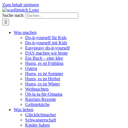
Zum Inhalt springen
Suche nach:
Was machen
Do-it-yourself für Kids
Do-it-yourself mit Kids
Easypeasy do-it-yourself
DAS machen wir heute
Ein Buch – eine Idee
Hurra, es ist Frühling
Ostern
Hurra, es ist Sommer
Hurra, es ist Herbst
Hurra, es ist Winter
Weihnachten
Oh-la-la-für-Omama
Ratzfatz-Rezepte
Gelüsteküche
Was lieben
Glücklichmacher
Schwangerschaft
Kinder haben