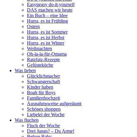
Easypeasy do-it-yourself
DAS machen wir heute
Ein Buch – eine Idee
Hurra, es ist Frühling
Ostern
Hurra, es ist Sommer
Hurra, es ist Herbst
Hurra, es ist Winter
Weihnachten
Oh-la-la-für-Omama
Ratzfatz-Rezepte
Gelüsteküche
Was lieben
Glücklichmacher
Schwangerschaft
Kinder haben
Boah für Boys
Familienhochzeit
Ausnahmsweise aufgeräumt
Schönes shoppen
Liebelei der Woche
Was fluchen
Fluch der Woche
Drei Jungs? – Du Arme!
Before Baby