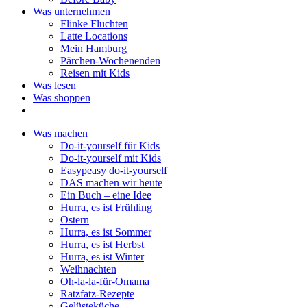
Was unternehmen
Flinke Fluchten
Latte Locations
Mein Hamburg
Pärchen-Wochenenden
Reisen mit Kids
Was lesen
Was shoppen
Was machen
Do-it-yourself für Kids
Do-it-yourself mit Kids
Easypeasy do-it-yourself
DAS machen wir heute
Ein Buch – eine Idee
Hurra, es ist Frühling
Ostern
Hurra, es ist Sommer
Hurra, es ist Herbst
Hurra, es ist Winter
Weihnachten
Oh-la-la-für-Omama
Ratzfatz-Rezepte
Gelüsteküche