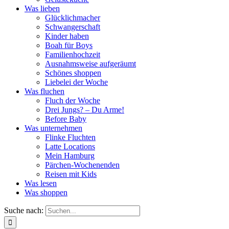
Was lieben
Glücklichmacher
Schwangerschaft
Kinder haben
Boah für Boys
Familienhochzeit
Ausnahmsweise aufgeräumt
Schönes shoppen
Liebelei der Woche
Was fluchen
Fluch der Woche
Drei Jungs? – Du Arme!
Before Baby
Was unternehmen
Flinke Fluchten
Latte Locations
Mein Hamburg
Pärchen-Wochenenden
Reisen mit Kids
Was lesen
Was shoppen
Suche nach: