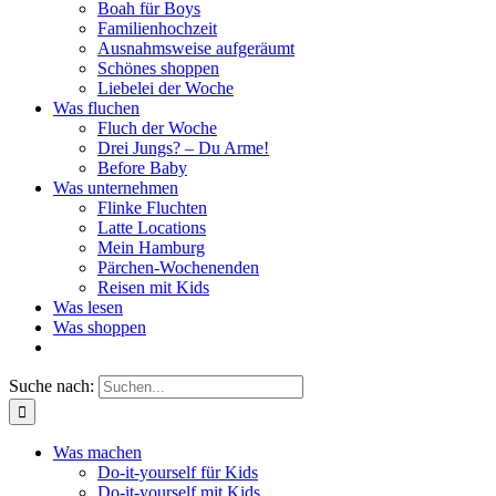
Boah für Boys
Familienhochzeit
Ausnahmsweise aufgeräumt
Schönes shoppen
Liebelei der Woche
Was fluchen
Fluch der Woche
Drei Jungs? – Du Arme!
Before Baby
Was unternehmen
Flinke Fluchten
Latte Locations
Mein Hamburg
Pärchen-Wochenenden
Reisen mit Kids
Was lesen
Was shoppen
Suche nach:
Was machen
Do-it-yourself für Kids
Do-it-yourself mit Kids