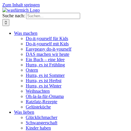
Zum Inhalt springen
Suche nach:
Was machen
Do-it-yourself für Kids
Do-it-yourself mit Kids
Easypeasy do-it-yourself
DAS machen wir heute
Ein Buch – eine Idee
Hurra, es ist Frühling
Ostern
Hurra, es ist Sommer
Hurra, es ist Herbst
Hurra, es ist Winter
Weihnachten
Oh-la-la-für-Omama
Ratzfatz-Rezepte
Gelüsteküche
Was lieben
Glücklichmacher
Schwangerschaft
Kinder haben