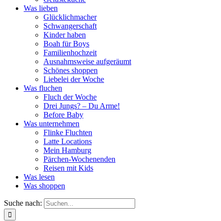
Was lieben
Glücklichmacher
Schwangerschaft
Kinder haben
Boah für Boys
Familienhochzeit
Ausnahmsweise aufgeräumt
Schönes shoppen
Liebelei der Woche
Was fluchen
Fluch der Woche
Drei Jungs? – Du Arme!
Before Baby
Was unternehmen
Flinke Fluchten
Latte Locations
Mein Hamburg
Pärchen-Wochenenden
Reisen mit Kids
Was lesen
Was shoppen
Suche nach: