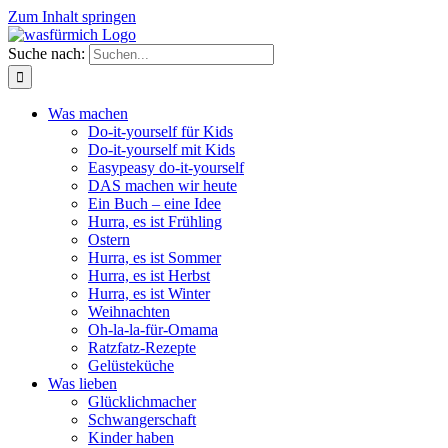
Zum Inhalt springen
Suche nach:
Was machen
Do-it-yourself für Kids
Do-it-yourself mit Kids
Easypeasy do-it-yourself
DAS machen wir heute
Ein Buch – eine Idee
Hurra, es ist Frühling
Ostern
Hurra, es ist Sommer
Hurra, es ist Herbst
Hurra, es ist Winter
Weihnachten
Oh-la-la-für-Omama
Ratzfatz-Rezepte
Gelüsteküche
Was lieben
Glücklichmacher
Schwangerschaft
Kinder haben