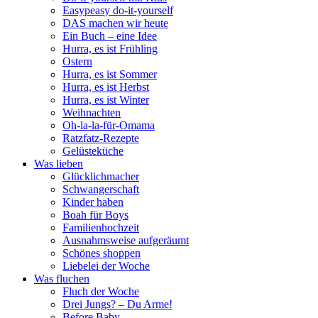
Easypeasy do-it-yourself
DAS machen wir heute
Ein Buch – eine Idee
Hurra, es ist Frühling
Ostern
Hurra, es ist Sommer
Hurra, es ist Herbst
Hurra, es ist Winter
Weihnachten
Oh-la-la-für-Omama
Ratzfatz-Rezepte
Gelüsteküche
Was lieben
Glücklichmacher
Schwangerschaft
Kinder haben
Boah für Boys
Familienhochzeit
Ausnahmsweise aufgeräumt
Schönes shoppen
Liebelei der Woche
Was fluchen
Fluch der Woche
Drei Jungs? – Du Arme!
Before Baby