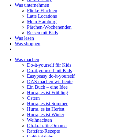
Was unternehmen
Flinke Fluchten
Latte Locations
Mein Hamburg
Pärchen-Wochenenden
Reisen mit Kids
Was lesen
Was shoppen
Was machen
Do-it-yourself für Kids
Do-it-yourself mit Kids
Easypeasy do-it-yourself
DAS machen wir heute
Ein Buch – eine Idee
Hurra, es ist Frühling
Ostern
Hurra, es ist Sommer
Hurra, es ist Herbst
Hurra, es ist Winter
Weihnachten
Oh-la-la-für-Omama
Ratzfatz-Rezepte
Gelüsteküche