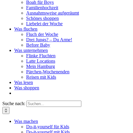
Boah für Boys
Familienhochzeit
Ausnahmsweise aufgeräumt
Schönes shoppen
Liebelei der Woche
Was fluchen
Fluch der Woche
Drei Jungs? – Du Arme!
Before Baby
Was unternehmen
Flinke Fluchten
Latte Locations
Mein Hamburg
Pärchen-Wochenenden
Reisen mit Kids
Was lesen
Was shoppen
Suche nach:
Was machen
Do-it-yourself für Kids
Do-it-yourself mit Kids