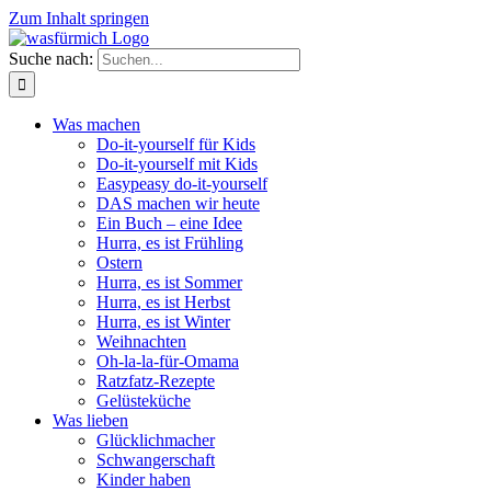
Zum Inhalt springen
Suche nach:
Was machen
Do-it-yourself für Kids
Do-it-yourself mit Kids
Easypeasy do-it-yourself
DAS machen wir heute
Ein Buch – eine Idee
Hurra, es ist Frühling
Ostern
Hurra, es ist Sommer
Hurra, es ist Herbst
Hurra, es ist Winter
Weihnachten
Oh-la-la-für-Omama
Ratzfatz-Rezepte
Gelüsteküche
Was lieben
Glücklichmacher
Schwangerschaft
Kinder haben