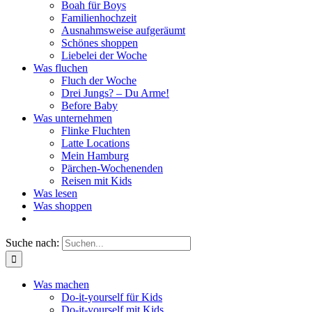
Boah für Boys
Familienhochzeit
Ausnahmsweise aufgeräumt
Schönes shoppen
Liebelei der Woche
Was fluchen
Fluch der Woche
Drei Jungs? – Du Arme!
Before Baby
Was unternehmen
Flinke Fluchten
Latte Locations
Mein Hamburg
Pärchen-Wochenenden
Reisen mit Kids
Was lesen
Was shoppen
Suche nach:
Was machen
Do-it-yourself für Kids
Do-it-yourself mit Kids