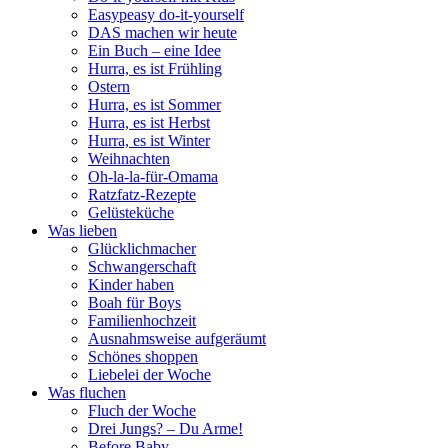
Easypeasy do-it-yourself
DAS machen wir heute
Ein Buch – eine Idee
Hurra, es ist Frühling
Ostern
Hurra, es ist Sommer
Hurra, es ist Herbst
Hurra, es ist Winter
Weihnachten
Oh-la-la-für-Omama
Ratzfatz-Rezepte
Gelüsteküche
Was lieben
Glücklichmacher
Schwangerschaft
Kinder haben
Boah für Boys
Familienhochzeit
Ausnahmsweise aufgeräumt
Schönes shoppen
Liebelei der Woche
Was fluchen
Fluch der Woche
Drei Jungs? – Du Arme!
Before Baby