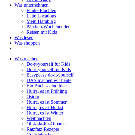
Was unternehmen
Flinke Fluchten
Latte Locations
Mein Hamburg
Pärchen-Wochenenden
Reisen mit Kids
Was lesen
Was shoppen
Was machen
Do-it-yourself für Kids
Do-it-yourself mit Kids
Easypeasy do-it-yourself
DAS machen wir heute
Ein Buch – eine Idee
Hurra, es ist Frühling
Ostern
Hurra, es ist Sommer
Hurra, es ist Herbst
Hurra, es ist Winter
Weihnachten
Oh-la-la-für-Omama
Ratzfatz-Rezepte
Gelüsteküche