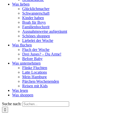
Was lieben
Glücklichmacher
Schwangerschaft
Kinder haben
Boah für Boys
Familienhochzeit
Ausnahmsweise aufgeräumt
Schönes shoppen
Liebelei der Woche
Was fluchen
Fluch der Woche
Drei Jungs? – Du Arme!
Before Baby
Was unternehmen
Flinke Fluchten
Latte Locations
Mein Hamburg
Pärchen-Wochenenden
Reisen mit Kids
Was lesen
Was shoppen
Suche nach: