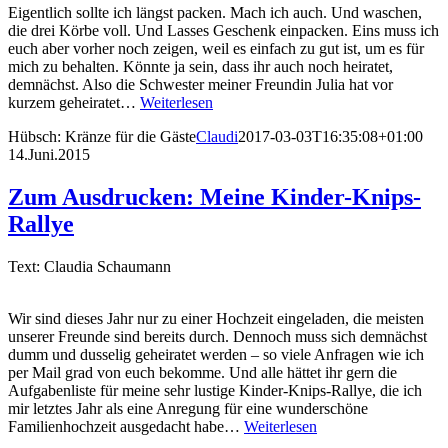
Eigentlich sollte ich längst packen. Mach ich auch. Und waschen,
die drei Körbe voll. Und Lasses Geschenk einpacken. Eins muss ich
euch aber vorher noch zeigen, weil es einfach zu gut ist, um es für
mich zu behalten. Könnte ja sein, dass ihr auch noch heiratet,
demnächst. Also die Schwester meiner Freundin Julia hat vor
kurzem geheiratet…
Weiterlesen
Hübsch: Kränze für die Gäste
Claudi
2017-03-03T16:35:08+01:00
14.Juni.2015
Zum Ausdrucken: Meine Kinder-Knips-
Rallye
Text: Claudia Schaumann
Wir sind dieses Jahr nur zu einer Hochzeit eingeladen, die meisten
unserer Freunde sind bereits durch. Dennoch muss sich demnächst
dumm und dusselig geheiratet werden – so viele Anfragen wie ich
per Mail grad von euch bekomme. Und alle hättet ihr gern die
Aufgabenliste für meine sehr lustige Kinder-Knips-Rallye, die ich
mir letztes Jahr als eine Anregung für eine wunderschöne
Familienhochzeit ausgedacht habe…
Weiterlesen