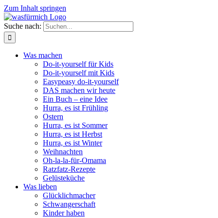
Zum Inhalt springen
Suche nach:
Was machen
Do-it-yourself für Kids
Do-it-yourself mit Kids
Easypeasy do-it-yourself
DAS machen wir heute
Ein Buch – eine Idee
Hurra, es ist Frühling
Ostern
Hurra, es ist Sommer
Hurra, es ist Herbst
Hurra, es ist Winter
Weihnachten
Oh-la-la-für-Omama
Ratzfatz-Rezepte
Gelüsteküche
Was lieben
Glücklichmacher
Schwangerschaft
Kinder haben