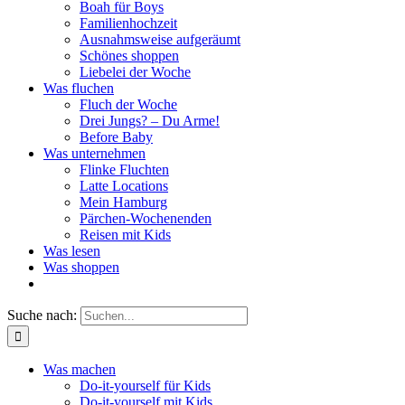
Boah für Boys
Familienhochzeit
Ausnahmsweise aufgeräumt
Schönes shoppen
Liebelei der Woche
Was fluchen
Fluch der Woche
Drei Jungs? – Du Arme!
Before Baby
Was unternehmen
Flinke Fluchten
Latte Locations
Mein Hamburg
Pärchen-Wochenenden
Reisen mit Kids
Was lesen
Was shoppen
Suche nach:
Was machen
Do-it-yourself für Kids
Do-it-yourself mit Kids