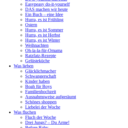
Easypeasy do-it-yourself
DAS machen wir heute
Ein Buch – eine Idee
Hurra, es ist Frühling
Ostern
Hurra, es ist Sommer
Hurra, es ist Herbst
Hurra, es ist Winter
Weihnachten
Oh-la-la-für-Omama
Ratzfatz-Rezepte
Gelüsteküche
Was lieben
Glücklichmacher
Schwangerschaft
Kinder haben
Boah für Boys
Familienhochzeit
Ausnahmsweise aufgeräumt
Schönes shoppen
Liebelei der Woche
Was fluchen
Fluch der Woche
Drei Jungs? – Du Arme!
Before Baby