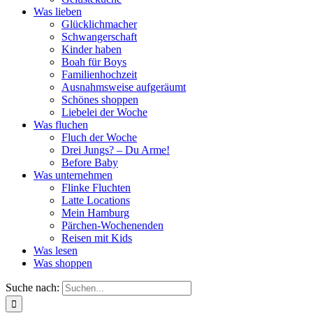
Was lieben
Glücklichmacher
Schwangerschaft
Kinder haben
Boah für Boys
Familienhochzeit
Ausnahmsweise aufgeräumt
Schönes shoppen
Liebelei der Woche
Was fluchen
Fluch der Woche
Drei Jungs? – Du Arme!
Before Baby
Was unternehmen
Flinke Fluchten
Latte Locations
Mein Hamburg
Pärchen-Wochenenden
Reisen mit Kids
Was lesen
Was shoppen
Suche nach: