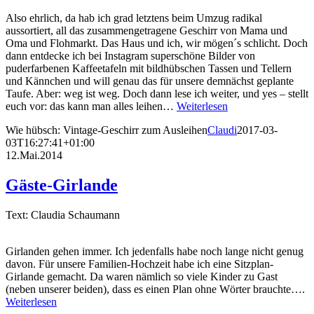
Also ehrlich, da hab ich grad letztens beim Umzug radikal
aussortiert, all das zusammengetragene Geschirr von Mama und
Oma und Flohmarkt. Das Haus und ich, wir mögen´s schlicht. Doch
dann entdecke ich bei Instagram superschöne Bilder von
puderfarbenen Kaffeetafeln mit bildhübschen Tassen und Tellern
und Kännchen und will genau das für unsere demnächst geplante
Taufe. Aber: weg ist weg. Doch dann lese ich weiter, und yes – stellt
euch vor: das kann man alles leihen…
Weiterlesen
Wie hübsch: Vintage-Geschirr zum Ausleihen
Claudi
2017-03-
03T16:27:41+01:00
12.Mai.2014
Gäste-Girlande
Text: Claudia Schaumann
Girlanden gehen immer. Ich jedenfalls habe noch lange nicht genug
davon. Für unsere Familien-Hochzeit habe ich eine Sitzplan-
Girlande gemacht. Da waren nämlich so viele Kinder zu Gast
(neben unserer beiden), dass es einen Plan ohne Wörter brauchte….
Weiterlesen