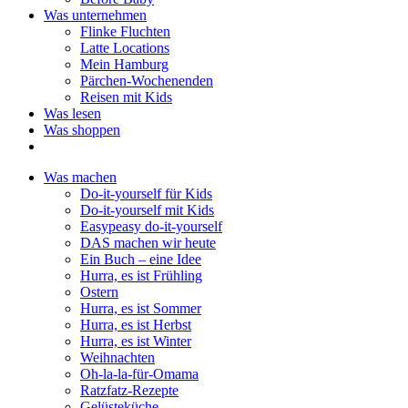
Was unternehmen
Flinke Fluchten
Latte Locations
Mein Hamburg
Pärchen-Wochenenden
Reisen mit Kids
Was lesen
Was shoppen
Was machen
Do-it-yourself für Kids
Do-it-yourself mit Kids
Easypeasy do-it-yourself
DAS machen wir heute
Ein Buch – eine Idee
Hurra, es ist Frühling
Ostern
Hurra, es ist Sommer
Hurra, es ist Herbst
Hurra, es ist Winter
Weihnachten
Oh-la-la-für-Omama
Ratzfatz-Rezepte
Gelüsteküche