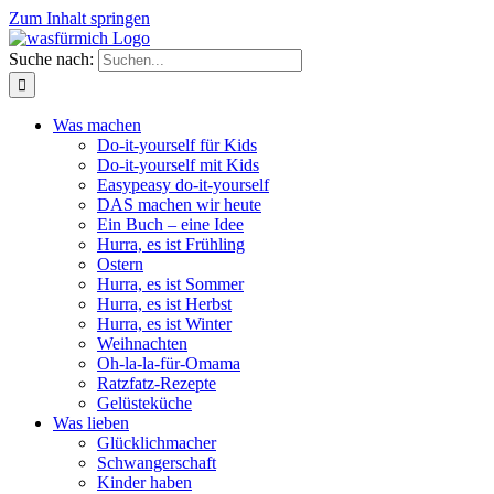
Zum Inhalt springen
Suche nach:
Was machen
Do-it-yourself für Kids
Do-it-yourself mit Kids
Easypeasy do-it-yourself
DAS machen wir heute
Ein Buch – eine Idee
Hurra, es ist Frühling
Ostern
Hurra, es ist Sommer
Hurra, es ist Herbst
Hurra, es ist Winter
Weihnachten
Oh-la-la-für-Omama
Ratzfatz-Rezepte
Gelüsteküche
Was lieben
Glücklichmacher
Schwangerschaft
Kinder haben