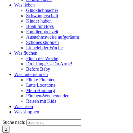
Was lieben
Glücklichmacher
Schwangerschaft
Kinder haben
Boah für Boys
Familienhochzeit
Ausnahmsweise aufgeräumt
Schönes shoppen
Liebelei der Woche
Was fluchen
Fluch der Woche
Drei Jungs? – Du Arme!
Before Baby
Was unternehmen
Flinke Fluchten
Latte Locations
Mein Hamburg
Pärchen-Wochenenden
Reisen mit Kids
Was lesen
Was shoppen
Suche nach: