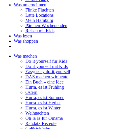
Was unternehmen
Flinke Fluchten
Latte Locations
Mein Hamburg
Pärchen-Wochenenden
Reisen mit Kids
Was lesen
Was shoppen
Was machen
Do-it-yourself für Kids
Do-it-yourself mit Kids
Easypeasy do-it-yourself
DAS machen wir heute
Ein Buch – eine Idee
Hurra, es ist Frühling
Ostern
Hurra, es ist Sommer
Hurra, es ist Herbst
Hurra, es ist Winter
Weihnachten
Oh-la-la-für-Omama
Ratzfatz-Rezepte
Gelüsteküche