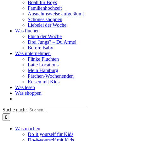
Boah für Boys
Familienhochzeit
Ausnahmsweise aufgeräumt
Schönes shoppen
Liebelei der Woche
Was fluchen
Fluch der Woche
Drei Jungs? – Du Arme!
Before Baby
Was unternehmen
Flinke Fluchten
Latte Locations
Mein Hamburg
Pärchen-Wochenenden
Reisen mit Kids
Was lesen
Was shoppen
Suche nach:
Was machen
Do-it-yourself für Kids
Do-it-yourself mit Kids