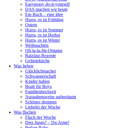
Easypeasy do-it-yourself
DAS machen wir heute
Ein Buch – eine Idee
Hurra, es ist Frühling
Ostern
Hurra, es ist Sommer
Hurra, es ist Herbst
Hurra, es ist Winter
Weihnachten
Oh-la-la-für-Omama
Ratzfatz-Rezepte
Gelüsteküche
Was lieben
Glücklichmacher
Schwangerschaft
Kinder haben
Boah für Boys
Familienhochzeit
Ausnahmsweise aufgeräumt
Schönes shoppen
Liebelei der Woche
Was fluchen
Fluch der Woche
Drei Jungs? – Du Arme!
Before Baby