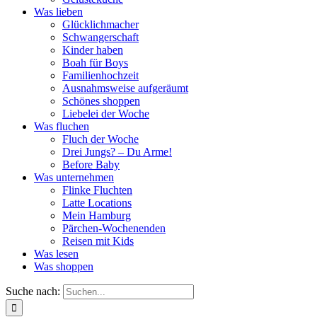
Was lieben
Glücklichmacher
Schwangerschaft
Kinder haben
Boah für Boys
Familienhochzeit
Ausnahmsweise aufgeräumt
Schönes shoppen
Liebelei der Woche
Was fluchen
Fluch der Woche
Drei Jungs? – Du Arme!
Before Baby
Was unternehmen
Flinke Fluchten
Latte Locations
Mein Hamburg
Pärchen-Wochenenden
Reisen mit Kids
Was lesen
Was shoppen
Suche nach: