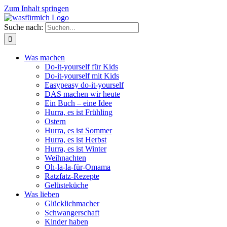
Zum Inhalt springen
Suche nach:
Was machen
Do-it-yourself für Kids
Do-it-yourself mit Kids
Easypeasy do-it-yourself
DAS machen wir heute
Ein Buch – eine Idee
Hurra, es ist Frühling
Ostern
Hurra, es ist Sommer
Hurra, es ist Herbst
Hurra, es ist Winter
Weihnachten
Oh-la-la-für-Omama
Ratzfatz-Rezepte
Gelüsteküche
Was lieben
Glücklichmacher
Schwangerschaft
Kinder haben