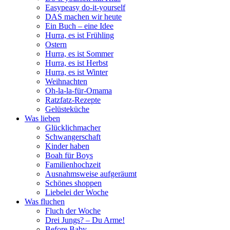
Easypeasy do-it-yourself
DAS machen wir heute
Ein Buch – eine Idee
Hurra, es ist Frühling
Ostern
Hurra, es ist Sommer
Hurra, es ist Herbst
Hurra, es ist Winter
Weihnachten
Oh-la-la-für-Omama
Ratzfatz-Rezepte
Gelüsteküche
Was lieben
Glücklichmacher
Schwangerschaft
Kinder haben
Boah für Boys
Familienhochzeit
Ausnahmsweise aufgeräumt
Schönes shoppen
Liebelei der Woche
Was fluchen
Fluch der Woche
Drei Jungs? – Du Arme!
Before Baby