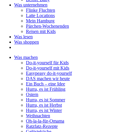
Was unternehmen
Flinke Fluchten
Latte Locations
Mein Hamburg
Pärchen-Wochenenden
Reisen mit Kids
Was lesen
Was shoppen
Was machen
Do-it-yourself für Kids
Do-it-yourself mit Kids
Easypeasy do-it-yourself
DAS machen wir heute
Ein Buch – eine Idee
Hurra, es ist Frühling
Ostern
Hurra, es ist Sommer
Hurra, es ist Herbst
Hurra, es ist Winter
Weihnachten
Oh-la-la-für-Omama
Ratzfatz-Rezepte
Gelüsteküche