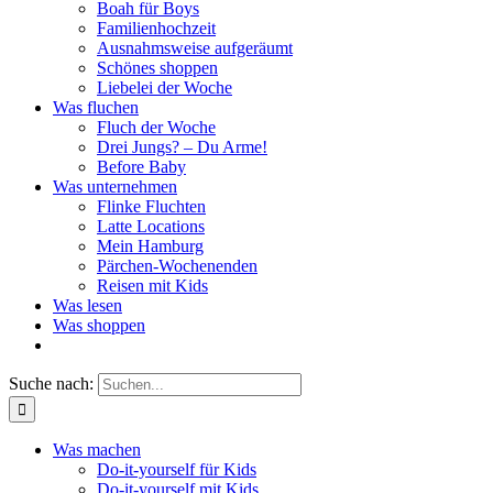
Boah für Boys
Familienhochzeit
Ausnahmsweise aufgeräumt
Schönes shoppen
Liebelei der Woche
Was fluchen
Fluch der Woche
Drei Jungs? – Du Arme!
Before Baby
Was unternehmen
Flinke Fluchten
Latte Locations
Mein Hamburg
Pärchen-Wochenenden
Reisen mit Kids
Was lesen
Was shoppen
Suche nach:
Was machen
Do-it-yourself für Kids
Do-it-yourself mit Kids