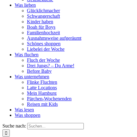
Was lieben
Glücklichmacher
Schwangerschaft
Kinder haben
Boah für Boys
Familienhochzeit
Ausnahmsweise aufgeräumt
Schönes shoppen
Liebelei der Woche
Was fluchen
Fluch der Woche
Drei Jungs? – Du Arme!
Before Baby
Was unternehmen
Flinke Fluchten
Latte Locations
Mein Hamburg
Pärchen-Wochenenden
Reisen mit Kids
Was lesen
Was shoppen
Suche nach: