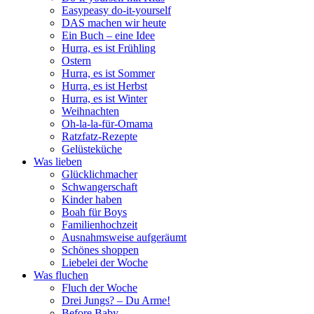
Easypeasy do-it-yourself
DAS machen wir heute
Ein Buch – eine Idee
Hurra, es ist Frühling
Ostern
Hurra, es ist Sommer
Hurra, es ist Herbst
Hurra, es ist Winter
Weihnachten
Oh-la-la-für-Omama
Ratzfatz-Rezepte
Gelüsteküche
Was lieben
Glücklichmacher
Schwangerschaft
Kinder haben
Boah für Boys
Familienhochzeit
Ausnahmsweise aufgeräumt
Schönes shoppen
Liebelei der Woche
Was fluchen
Fluch der Woche
Drei Jungs? – Du Arme!
Before Baby