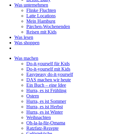
Was unternehmen
Flinke Fluchten
Latte Locations
Mein Hamburg
Pärchen-Wochenenden
Reisen mit Kids
Was lesen
Was shoppen
Was machen
Do-it-yourself für Kids
Do-it-yourself mit Kids
Easypeasy do-it-yourself
DAS machen wir heute
Ein Buch – eine Idee
Hurra, es ist Frühling
Ostern
Hurra, es ist Sommer
Hurra, es ist Herbst
Hurra, es ist Winter
Weihnachten
Oh-la-la-für-Omama
Ratzfatz-Rezepte
Gelüsteküche