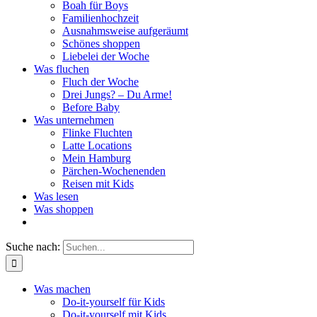
Boah für Boys
Familienhochzeit
Ausnahmsweise aufgeräumt
Schönes shoppen
Liebelei der Woche
Was fluchen
Fluch der Woche
Drei Jungs? – Du Arme!
Before Baby
Was unternehmen
Flinke Fluchten
Latte Locations
Mein Hamburg
Pärchen-Wochenenden
Reisen mit Kids
Was lesen
Was shoppen
Suche nach:
Was machen
Do-it-yourself für Kids
Do-it-yourself mit Kids