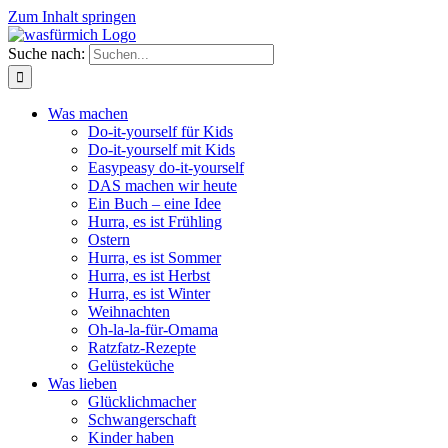
Zum Inhalt springen
Suche nach:
Was machen
Do-it-yourself für Kids
Do-it-yourself mit Kids
Easypeasy do-it-yourself
DAS machen wir heute
Ein Buch – eine Idee
Hurra, es ist Frühling
Ostern
Hurra, es ist Sommer
Hurra, es ist Herbst
Hurra, es ist Winter
Weihnachten
Oh-la-la-für-Omama
Ratzfatz-Rezepte
Gelüsteküche
Was lieben
Glücklichmacher
Schwangerschaft
Kinder haben