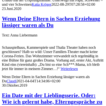
Urlaub mit der Ursprungsfamilie: Unterwegs mit Papa, Schwester –
und vier Schweinen
Katia Kröger
2022-08-29T07:28:58+02:00
23.Juni.2020
Wenn Deine Eltern in Sachen Erziehung
lässiger waren als Du
Text: Anna Liebermann
Schauspielhaus, Kammerspiele und Thalia Theater haben noch
geschlossen? Halb so wild: Unser Familien-Theater macht keine
Corona-Ferien. Das Wohnzimmer verwandelt sich regelmäßig in
eine Bühne für ganz großes Drama. Vorhang auf, erster Akt, Auftritt
Kind eins (viereinhalb): „Du bist so eine Sch***-Mama, ich bleib
jetzt für immer in meinem Zimmer…!“
Weiterlesen
Wenn Deine Eltern in Sachen Erziehung lässiger waren als
Du
Claudi
2021-04-04T14:34:06+02:00
30.Oktober.2019
Ein Date mit der Lieblingsserie. Oder:
Wie ich gelernt habe, Elterngespräche zu