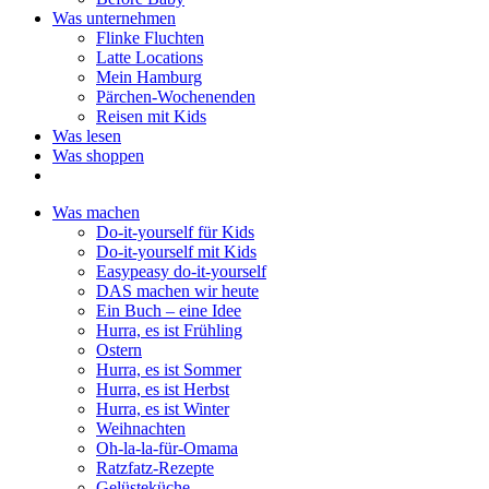
Was unternehmen
Flinke Fluchten
Latte Locations
Mein Hamburg
Pärchen-Wochenenden
Reisen mit Kids
Was lesen
Was shoppen
Was machen
Do-it-yourself für Kids
Do-it-yourself mit Kids
Easypeasy do-it-yourself
DAS machen wir heute
Ein Buch – eine Idee
Hurra, es ist Frühling
Ostern
Hurra, es ist Sommer
Hurra, es ist Herbst
Hurra, es ist Winter
Weihnachten
Oh-la-la-für-Omama
Ratzfatz-Rezepte
Gelüsteküche