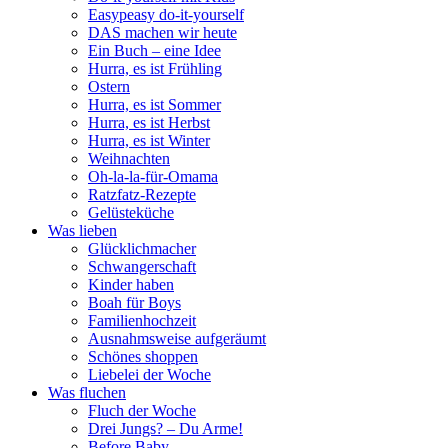
Easypeasy do-it-yourself
DAS machen wir heute
Ein Buch – eine Idee
Hurra, es ist Frühling
Ostern
Hurra, es ist Sommer
Hurra, es ist Herbst
Hurra, es ist Winter
Weihnachten
Oh-la-la-für-Omama
Ratzfatz-Rezepte
Gelüsteküche
Was lieben
Glücklichmacher
Schwangerschaft
Kinder haben
Boah für Boys
Familienhochzeit
Ausnahmsweise aufgeräumt
Schönes shoppen
Liebelei der Woche
Was fluchen
Fluch der Woche
Drei Jungs? – Du Arme!
Before Baby