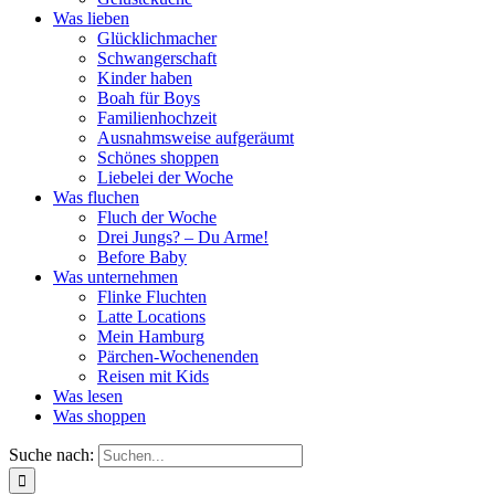
Was lieben
Glücklichmacher
Schwangerschaft
Kinder haben
Boah für Boys
Familienhochzeit
Ausnahmsweise aufgeräumt
Schönes shoppen
Liebelei der Woche
Was fluchen
Fluch der Woche
Drei Jungs? – Du Arme!
Before Baby
Was unternehmen
Flinke Fluchten
Latte Locations
Mein Hamburg
Pärchen-Wochenenden
Reisen mit Kids
Was lesen
Was shoppen
Suche nach: