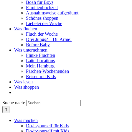
Boah für Boys
Familienhochzeit
Ausnahmsweise aufgeräumt
Schönes shoppen
Liebelei der Woche
Was fluchen
Fluch der Woche
Drei Jungs? – Du Arme!
Before Baby
Was unternehmen
Flinke Fluchten
Latte Locations
Mein Hamburg
Pärchen-Wochenenden
Reisen mit Kids
Was lesen
Was shoppen
Suche nach:
Was machen
Do-it-yourself für Kids
Do-it-yourself mit Kids