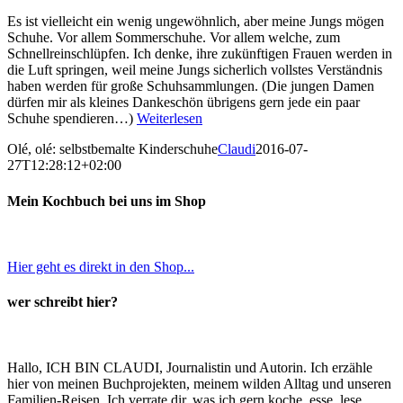
Es ist vielleicht ein wenig ungewöhnlich, aber meine Jungs mögen
Schuhe. Vor allem Sommerschuhe. Vor allem welche, zum
Schnellreinschlüpfen. Ich denke, ihre zukünftigen Frauen werden in
die Luft springen, weil meine Jungs sicherlich vollstes Verständnis
haben werden für große Schuhsammlungen. (Die jungen Damen
dürfen mir als kleines Dankeschön übrigens gern jede ein paar
Schuhe spendieren…)
Weiterlesen
Olé, olé: selbstbemalte Kinderschuhe
Claudi
2016-07-
27T12:28:12+02:00
Mein Kochbuch bei uns im Shop
Hier geht es direkt in den Shop...
wer schreibt hier?
Hallo, ICH BIN CLAUDI, Journalistin und Autorin. Ich erzähle
hier von meinen Buchprojekten, meinem wilden Alltag und unseren
Familien-Reisen. Ich verrate dir, was ich gern koche, esse, lese,