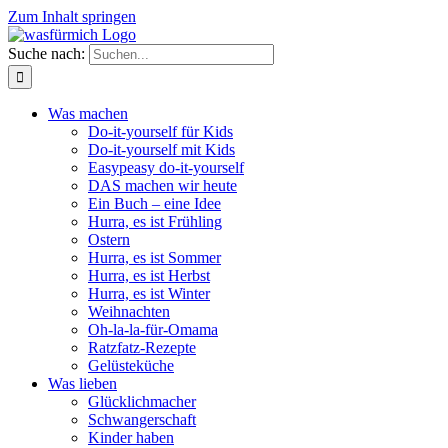
Zum Inhalt springen
Suche nach:
Was machen
Do-it-yourself für Kids
Do-it-yourself mit Kids
Easypeasy do-it-yourself
DAS machen wir heute
Ein Buch – eine Idee
Hurra, es ist Frühling
Ostern
Hurra, es ist Sommer
Hurra, es ist Herbst
Hurra, es ist Winter
Weihnachten
Oh-la-la-für-Omama
Ratzfatz-Rezepte
Gelüsteküche
Was lieben
Glücklichmacher
Schwangerschaft
Kinder haben