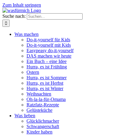
Zum Inhalt springen
Suche nach:
Was machen
Do-it-yourself für Kids
Do-it-yourself mit Kids
Easypeasy do-it-yourself
DAS machen wir heute
Ein Buch – eine Idee
Hurra, es ist Frühling
Ostern
Hurra, es ist Sommer
Hurra, es ist Herbst
Hurra, es ist Winter
Weihnachten
Oh-la-la-für-Omama
Ratzfatz-Rezepte
Gelüsteküche
Was lieben
Glücklichmacher
Schwangerschaft
Kinder haben