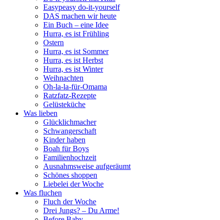
Easypeasy do-it-yourself
DAS machen wir heute
Ein Buch – eine Idee
Hurra, es ist Frühling
Ostern
Hurra, es ist Sommer
Hurra, es ist Herbst
Hurra, es ist Winter
Weihnachten
Oh-la-la-für-Omama
Ratzfatz-Rezepte
Gelüsteküche
Was lieben
Glücklichmacher
Schwangerschaft
Kinder haben
Boah für Boys
Familienhochzeit
Ausnahmsweise aufgeräumt
Schönes shoppen
Liebelei der Woche
Was fluchen
Fluch der Woche
Drei Jungs? – Du Arme!
Before Baby