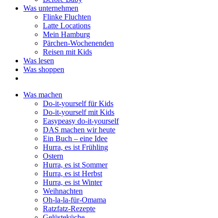
Was unternehmen
Flinke Fluchten
Latte Locations
Mein Hamburg
Pärchen-Wochenenden
Reisen mit Kids
Was lesen
Was shoppen
Was machen
Do-it-yourself für Kids
Do-it-yourself mit Kids
Easypeasy do-it-yourself
DAS machen wir heute
Ein Buch – eine Idee
Hurra, es ist Frühling
Ostern
Hurra, es ist Sommer
Hurra, es ist Herbst
Hurra, es ist Winter
Weihnachten
Oh-la-la-für-Omama
Ratzfatz-Rezepte
Gelüsteküche