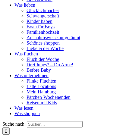
Was lieben
Glücklichmacher
Schwangerschaft
Kinder haben
Boah für Boys
Familienhochzeit
Ausnahmsweise aufgeräumt
Schönes shoppen
Liebelei der Woche
Was fluchen
Fluch der Woche
Drei Jungs? – Du Arme!
Before Baby
Was unternehmen
Flinke Fluchten
Latte Locations
Mein Hamburg
Pärchen-Wochenenden
Reisen mit Kids
Was lesen
Was shoppen
Suche nach: