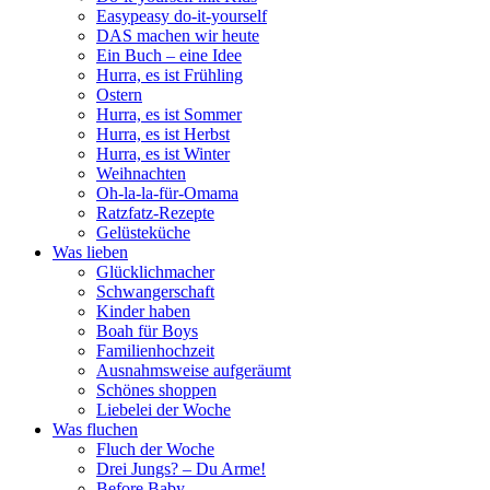
Easypeasy do-it-yourself
DAS machen wir heute
Ein Buch – eine Idee
Hurra, es ist Frühling
Ostern
Hurra, es ist Sommer
Hurra, es ist Herbst
Hurra, es ist Winter
Weihnachten
Oh-la-la-für-Omama
Ratzfatz-Rezepte
Gelüsteküche
Was lieben
Glücklichmacher
Schwangerschaft
Kinder haben
Boah für Boys
Familienhochzeit
Ausnahmsweise aufgeräumt
Schönes shoppen
Liebelei der Woche
Was fluchen
Fluch der Woche
Drei Jungs? – Du Arme!
Before Baby