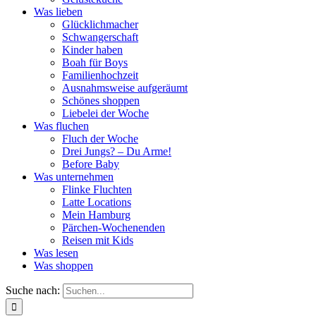
Was lieben
Glücklichmacher
Schwangerschaft
Kinder haben
Boah für Boys
Familienhochzeit
Ausnahmsweise aufgeräumt
Schönes shoppen
Liebelei der Woche
Was fluchen
Fluch der Woche
Drei Jungs? – Du Arme!
Before Baby
Was unternehmen
Flinke Fluchten
Latte Locations
Mein Hamburg
Pärchen-Wochenenden
Reisen mit Kids
Was lesen
Was shoppen
Suche nach: