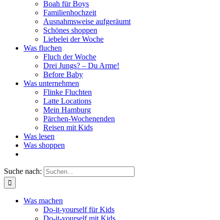
Boah für Boys
Familienhochzeit
Ausnahmsweise aufgeräumt
Schönes shoppen
Liebelei der Woche
Was fluchen
Fluch der Woche
Drei Jungs? – Du Arme!
Before Baby
Was unternehmen
Flinke Fluchten
Latte Locations
Mein Hamburg
Pärchen-Wochenenden
Reisen mit Kids
Was lesen
Was shoppen
Suche nach:
Was machen
Do-it-yourself für Kids
Do-it-yourself mit Kids