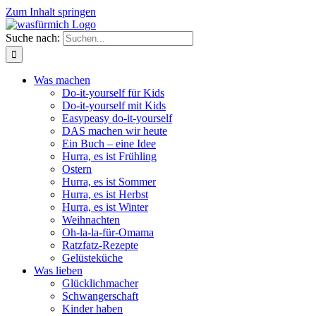
Zum Inhalt springen
Suche nach:
Was machen
Do-it-yourself für Kids
Do-it-yourself mit Kids
Easypeasy do-it-yourself
DAS machen wir heute
Ein Buch – eine Idee
Hurra, es ist Frühling
Ostern
Hurra, es ist Sommer
Hurra, es ist Herbst
Hurra, es ist Winter
Weihnachten
Oh-la-la-für-Omama
Ratzfatz-Rezepte
Gelüsteküche
Was lieben
Glücklichmacher
Schwangerschaft
Kinder haben