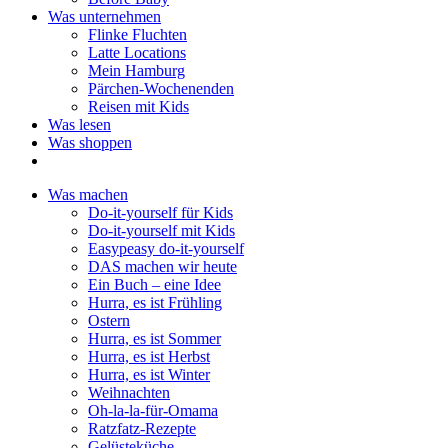
Was unternehmen
Flinke Fluchten
Latte Locations
Mein Hamburg
Pärchen-Wochenenden
Reisen mit Kids
Was lesen
Was shoppen
Was machen
Do-it-yourself für Kids
Do-it-yourself mit Kids
Easypeasy do-it-yourself
DAS machen wir heute
Ein Buch – eine Idee
Hurra, es ist Frühling
Ostern
Hurra, es ist Sommer
Hurra, es ist Herbst
Hurra, es ist Winter
Weihnachten
Oh-la-la-für-Omama
Ratzfatz-Rezepte
Gelüsteküche