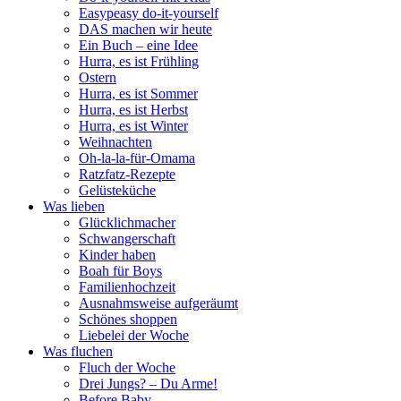
Easypeasy do-it-yourself
DAS machen wir heute
Ein Buch – eine Idee
Hurra, es ist Frühling
Ostern
Hurra, es ist Sommer
Hurra, es ist Herbst
Hurra, es ist Winter
Weihnachten
Oh-la-la-für-Omama
Ratzfatz-Rezepte
Gelüsteküche
Was lieben
Glücklichmacher
Schwangerschaft
Kinder haben
Boah für Boys
Familienhochzeit
Ausnahmsweise aufgeräumt
Schönes shoppen
Liebelei der Woche
Was fluchen
Fluch der Woche
Drei Jungs? – Du Arme!
Before Baby