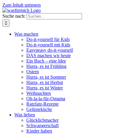
Zum Inhalt springen
Suche nach:
Was machen
Do-it-yourself für Kids
Do-it-yourself mit Kids
Easypeasy do-it-yourself
DAS machen wir heute
Ein Buch – eine Idee
Hurra, es ist Frühling
Ostern
Hurra, es ist Sommer
Hurra, es ist Herbst
Hurra, es ist Winter
Weihnachten
Oh-la-la-für-Omama
Ratzfatz-Rezepte
Gelüsteküche
Was lieben
Glücklichmacher
Schwangerschaft
Kinder haben