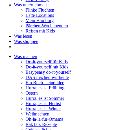
Was unternehmen
Flinke Fluchten
Latte Locations
Mein Hamburg
Pärchen-Wochenenden
Reisen mit Kids
Was lesen
Was shoppen
Was machen
Do-it-yourself für Kids
Do-it-yourself mit Kids
Easypeasy do-it-yourself
DAS machen wir heute
Ein Buch – eine Idee
Hurra, es ist Frühling
Ostern
Hurra, es ist Sommer
Hurra, es ist Herbst
Hurra, es ist Winter
Weihnachten
Oh-la-la-für-Omama
Ratzfatz-Rezepte
Gelüsteküche