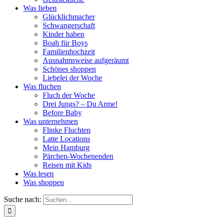
Was lieben
Glücklichmacher
Schwangerschaft
Kinder haben
Boah für Boys
Familienhochzeit
Ausnahmsweise aufgeräumt
Schönes shoppen
Liebelei der Woche
Was fluchen
Fluch der Woche
Drei Jungs? – Du Arme!
Before Baby
Was unternehmen
Flinke Fluchten
Latte Locations
Mein Hamburg
Pärchen-Wochenenden
Reisen mit Kids
Was lesen
Was shoppen
Suche nach: