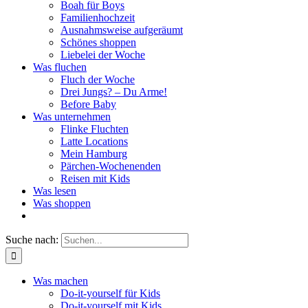
Boah für Boys
Familienhochzeit
Ausnahmsweise aufgeräumt
Schönes shoppen
Liebelei der Woche
Was fluchen
Fluch der Woche
Drei Jungs? – Du Arme!
Before Baby
Was unternehmen
Flinke Fluchten
Latte Locations
Mein Hamburg
Pärchen-Wochenenden
Reisen mit Kids
Was lesen
Was shoppen
Suche nach:
Was machen
Do-it-yourself für Kids
Do-it-yourself mit Kids