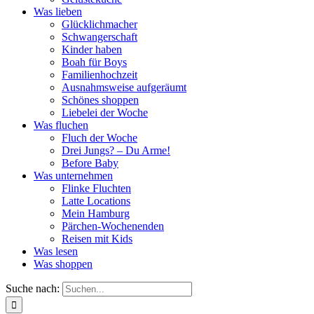
Was lieben
Glücklichmacher
Schwangerschaft
Kinder haben
Boah für Boys
Familienhochzeit
Ausnahmsweise aufgeräumt
Schönes shoppen
Liebelei der Woche
Was fluchen
Fluch der Woche
Drei Jungs? – Du Arme!
Before Baby
Was unternehmen
Flinke Fluchten
Latte Locations
Mein Hamburg
Pärchen-Wochenenden
Reisen mit Kids
Was lesen
Was shoppen
Suche nach: