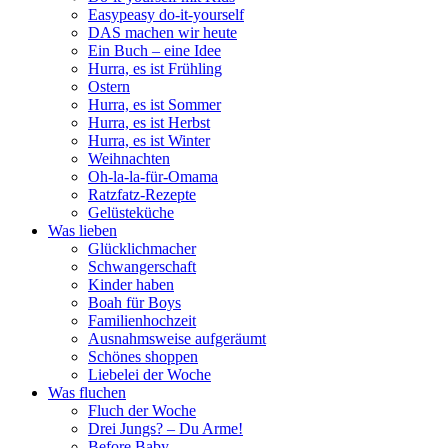
Easypeasy do-it-yourself
DAS machen wir heute
Ein Buch – eine Idee
Hurra, es ist Frühling
Ostern
Hurra, es ist Sommer
Hurra, es ist Herbst
Hurra, es ist Winter
Weihnachten
Oh-la-la-für-Omama
Ratzfatz-Rezepte
Gelüsteküche
Was lieben
Glücklichmacher
Schwangerschaft
Kinder haben
Boah für Boys
Familienhochzeit
Ausnahmsweise aufgeräumt
Schönes shoppen
Liebelei der Woche
Was fluchen
Fluch der Woche
Drei Jungs? – Du Arme!
Before Baby