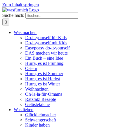
Zum Inhalt springen
Suche nach:
Was machen
Do-it-yourself für Kids
Do-it-yourself mit Kids
Easypeasy do-it-yourself
DAS machen wir heute
Ein Buch – eine Idee
Hurra, es ist Frühling
Ostern
Hurra, es ist Sommer
Hurra, es ist Herbst
Hurra, es ist Winter
Weihnachten
Oh-la-la-für-Omama
Ratzfatz-Rezepte
Gelüsteküche
Was lieben
Glücklichmacher
Schwangerschaft
Kinder haben