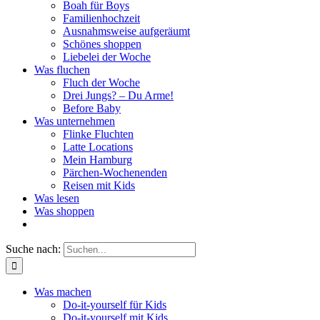
Boah für Boys
Familienhochzeit
Ausnahmsweise aufgeräumt
Schönes shoppen
Liebelei der Woche
Was fluchen
Fluch der Woche
Drei Jungs? – Du Arme!
Before Baby
Was unternehmen
Flinke Fluchten
Latte Locations
Mein Hamburg
Pärchen-Wochenenden
Reisen mit Kids
Was lesen
Was shoppen
Suche nach:
Was machen
Do-it-yourself für Kids
Do-it-yourself mit Kids