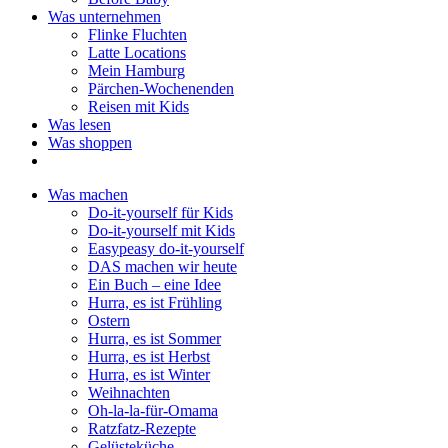
Was unternehmen
Flinke Fluchten
Latte Locations
Mein Hamburg
Pärchen-Wochenenden
Reisen mit Kids
Was lesen
Was shoppen
Was machen
Do-it-yourself für Kids
Do-it-yourself mit Kids
Easypeasy do-it-yourself
DAS machen wir heute
Ein Buch – eine Idee
Hurra, es ist Frühling
Ostern
Hurra, es ist Sommer
Hurra, es ist Herbst
Hurra, es ist Winter
Weihnachten
Oh-la-la-für-Omama
Ratzfatz-Rezepte
Gelüsteküche