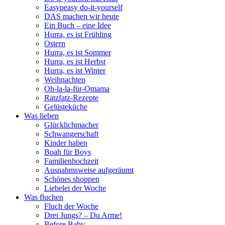
Easypeasy do-it-yourself
DAS machen wir heute
Ein Buch – eine Idee
Hurra, es ist Frühling
Ostern
Hurra, es ist Sommer
Hurra, es ist Herbst
Hurra, es ist Winter
Weihnachten
Oh-la-la-für-Omama
Ratzfatz-Rezepte
Gelüsteküche
Was lieben
Glücklichmacher
Schwangerschaft
Kinder haben
Boah für Boys
Familienhochzeit
Ausnahmsweise aufgeräumt
Schönes shoppen
Liebelei der Woche
Was fluchen
Fluch der Woche
Drei Jungs? – Du Arme!
Before Baby