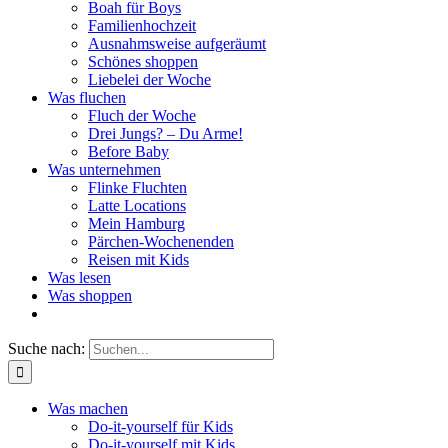
Boah für Boys
Familienhochzeit
Ausnahmsweise aufgeräumt
Schönes shoppen
Liebelei der Woche
Was fluchen
Fluch der Woche
Drei Jungs? – Du Arme!
Before Baby
Was unternehmen
Flinke Fluchten
Latte Locations
Mein Hamburg
Pärchen-Wochenenden
Reisen mit Kids
Was lesen
Was shoppen
Suche nach:
Was machen
Do-it-yourself für Kids
Do-it-yourself mit Kids