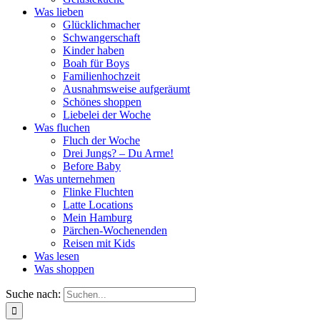
Was lieben
Glücklichmacher
Schwangerschaft
Kinder haben
Boah für Boys
Familienhochzeit
Ausnahmsweise aufgeräumt
Schönes shoppen
Liebelei der Woche
Was fluchen
Fluch der Woche
Drei Jungs? – Du Arme!
Before Baby
Was unternehmen
Flinke Fluchten
Latte Locations
Mein Hamburg
Pärchen-Wochenenden
Reisen mit Kids
Was lesen
Was shoppen
Suche nach: