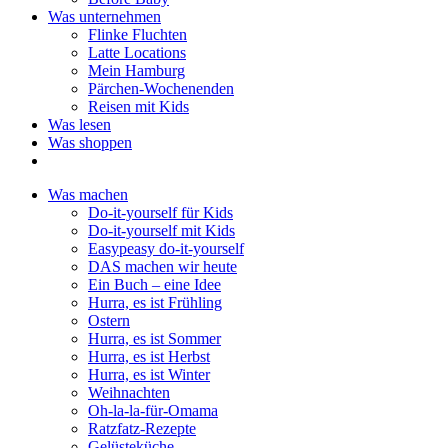
Was unternehmen
Flinke Fluchten
Latte Locations
Mein Hamburg
Pärchen-Wochenenden
Reisen mit Kids
Was lesen
Was shoppen
Was machen
Do-it-yourself für Kids
Do-it-yourself mit Kids
Easypeasy do-it-yourself
DAS machen wir heute
Ein Buch – eine Idee
Hurra, es ist Frühling
Ostern
Hurra, es ist Sommer
Hurra, es ist Herbst
Hurra, es ist Winter
Weihnachten
Oh-la-la-für-Omama
Ratzfatz-Rezepte
Gelüsteküche