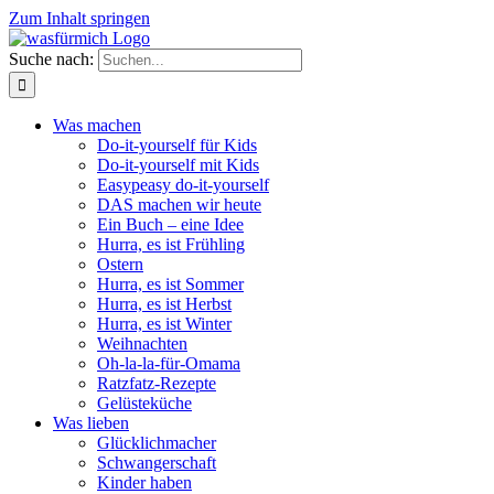
Zum Inhalt springen
Suche nach:
Was machen
Do-it-yourself für Kids
Do-it-yourself mit Kids
Easypeasy do-it-yourself
DAS machen wir heute
Ein Buch – eine Idee
Hurra, es ist Frühling
Ostern
Hurra, es ist Sommer
Hurra, es ist Herbst
Hurra, es ist Winter
Weihnachten
Oh-la-la-für-Omama
Ratzfatz-Rezepte
Gelüsteküche
Was lieben
Glücklichmacher
Schwangerschaft
Kinder haben