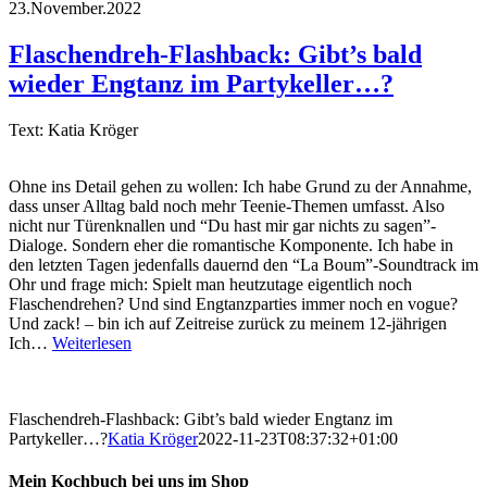
23.November.2022
Flaschendreh-Flashback: Gibt’s bald
wieder Engtanz im Partykeller…?
Text: Katia Kröger
Ohne ins Detail gehen zu wollen: Ich habe Grund zu der Annahme,
dass unser Alltag bald noch mehr Teenie-Themen umfasst. Also
nicht nur Türenknallen und “Du hast mir gar nichts zu sagen”-
Dialoge. Sondern eher die romantische Komponente. Ich habe in
den letzten Tagen jedenfalls dauernd den “La Boum”-Soundtrack im
Ohr und frage mich: Spielt man heutzutage eigentlich noch
Flaschendrehen? Und sind Engtanzparties immer noch en vogue?
Und zack! – bin ich auf Zeitreise zurück zu meinem 12-jährigen
Ich…
Weiterlesen
Flaschendreh-Flashback: Gibt’s bald wieder Engtanz im
Partykeller…?
Katia Kröger
2022-11-23T08:37:32+01:00
Mein Kochbuch bei uns im Shop