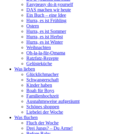
Easypeasy do-it-yourself
DAS machen wir heute
Ein Buch – eine Idee
Hurra, es ist Frühling
Ostern
Hurra, es ist Sommer
Hurra, es ist Herbst
Hurra, es ist Winter
Weihnachten
Oh-la-la-für-Omama
Ratzfatz-Rezepte
Gelüsteküche
Was lieben
Glücklichmacher
Schwangerschaft
Kinder haben
Boah für Boys
Familienhochzeit
Ausnahmsweise aufgeräumt
Schönes shoppen
Liebelei der Woche
Was fluchen
Fluch der Woche
Drei Jungs? – Du Arme!
Before Baby