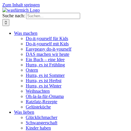
Zum Inhalt springen
Suche nach:
Was machen
Do-it-yourself für Kids
Do-it-yourself mit Kids
Easypeasy do-it-yourself
DAS machen wir heute
Ein Buch – eine Idee
Hurra, es ist Frühling
Ostern
Hurra, es ist Sommer
Hurra, es ist Herbst
Hurra, es ist Winter
Weihnachten
Oh-la-la-für-Omama
Ratzfatz-Rezepte
Gelüsteküche
Was lieben
Glücklichmacher
Schwangerschaft
Kinder haben