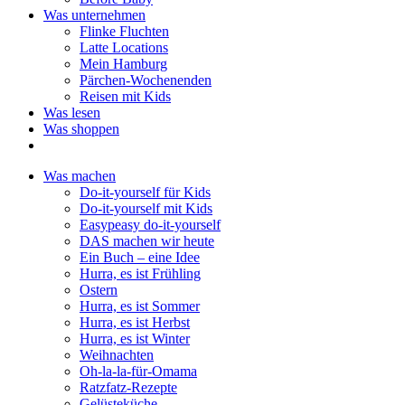
Was unternehmen
Flinke Fluchten
Latte Locations
Mein Hamburg
Pärchen-Wochenenden
Reisen mit Kids
Was lesen
Was shoppen
Was machen
Do-it-yourself für Kids
Do-it-yourself mit Kids
Easypeasy do-it-yourself
DAS machen wir heute
Ein Buch – eine Idee
Hurra, es ist Frühling
Ostern
Hurra, es ist Sommer
Hurra, es ist Herbst
Hurra, es ist Winter
Weihnachten
Oh-la-la-für-Omama
Ratzfatz-Rezepte
Gelüsteküche