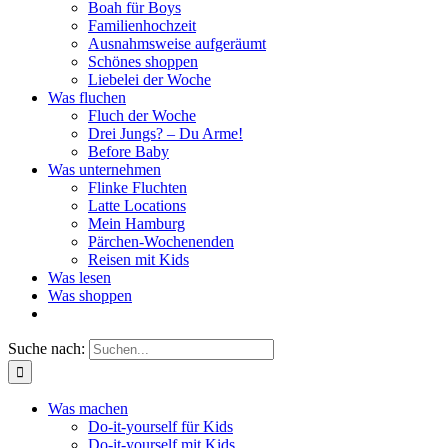
Boah für Boys
Familienhochzeit
Ausnahmsweise aufgeräumt
Schönes shoppen
Liebelei der Woche
Was fluchen
Fluch der Woche
Drei Jungs? – Du Arme!
Before Baby
Was unternehmen
Flinke Fluchten
Latte Locations
Mein Hamburg
Pärchen-Wochenenden
Reisen mit Kids
Was lesen
Was shoppen
Suche nach:
Was machen
Do-it-yourself für Kids
Do-it-yourself mit Kids