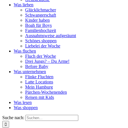
Was lieben
Glücklichmacher
Schwangerschaft
Kinder haben
Boah für Boys
Familienhochzeit
Ausnahmsweise aufgeräumt
Schönes shoppen
Liebelei der Woche
Was fluchen
Fluch der Woche
Drei Jungs? – Du Arme!
Before Baby
Was unternehmen
Flinke Fluchten
Latte Locations
Mein Hamburg
Pärchen-Wochenenden
Reisen mit Kids
Was lesen
Was shoppen
Suche nach: