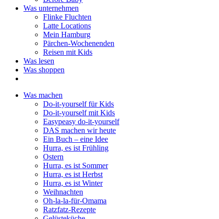
Was unternehmen
Flinke Fluchten
Latte Locations
Mein Hamburg
Pärchen-Wochenenden
Reisen mit Kids
Was lesen
Was shoppen
Was machen
Do-it-yourself für Kids
Do-it-yourself mit Kids
Easypeasy do-it-yourself
DAS machen wir heute
Ein Buch – eine Idee
Hurra, es ist Frühling
Ostern
Hurra, es ist Sommer
Hurra, es ist Herbst
Hurra, es ist Winter
Weihnachten
Oh-la-la-für-Omama
Ratzfatz-Rezepte
Gelüsteküche