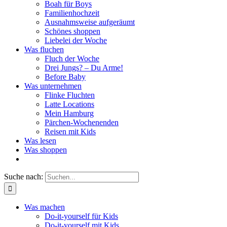
Boah für Boys
Familienhochzeit
Ausnahmsweise aufgeräumt
Schönes shoppen
Liebelei der Woche
Was fluchen
Fluch der Woche
Drei Jungs? – Du Arme!
Before Baby
Was unternehmen
Flinke Fluchten
Latte Locations
Mein Hamburg
Pärchen-Wochenenden
Reisen mit Kids
Was lesen
Was shoppen
Suche nach:
Was machen
Do-it-yourself für Kids
Do-it-yourself mit Kids