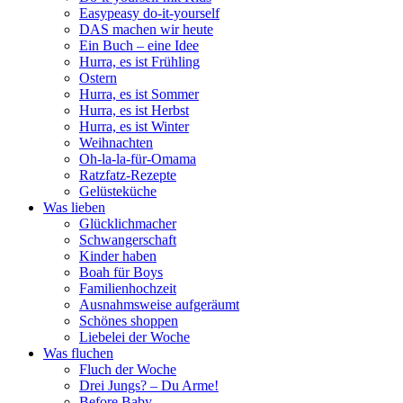
Easypeasy do-it-yourself
DAS machen wir heute
Ein Buch – eine Idee
Hurra, es ist Frühling
Ostern
Hurra, es ist Sommer
Hurra, es ist Herbst
Hurra, es ist Winter
Weihnachten
Oh-la-la-für-Omama
Ratzfatz-Rezepte
Gelüsteküche
Was lieben
Glücklichmacher
Schwangerschaft
Kinder haben
Boah für Boys
Familienhochzeit
Ausnahmsweise aufgeräumt
Schönes shoppen
Liebelei der Woche
Was fluchen
Fluch der Woche
Drei Jungs? – Du Arme!
Before Baby