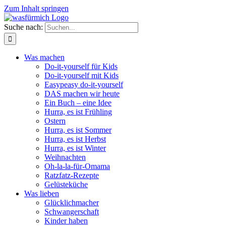
Zum Inhalt springen
Suche nach:
Was machen
Do-it-yourself für Kids
Do-it-yourself mit Kids
Easypeasy do-it-yourself
DAS machen wir heute
Ein Buch – eine Idee
Hurra, es ist Frühling
Ostern
Hurra, es ist Sommer
Hurra, es ist Herbst
Hurra, es ist Winter
Weihnachten
Oh-la-la-für-Omama
Ratzfatz-Rezepte
Gelüsteküche
Was lieben
Glücklichmacher
Schwangerschaft
Kinder haben