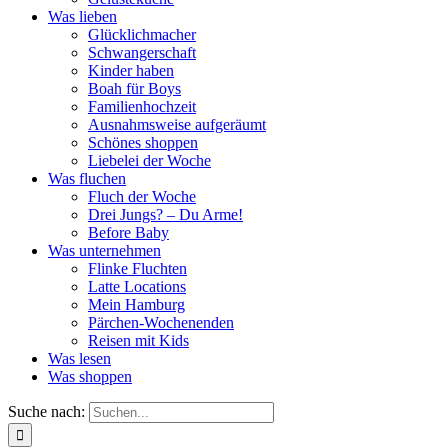
Was lieben
Glücklichmacher
Schwangerschaft
Kinder haben
Boah für Boys
Familienhochzeit
Ausnahmsweise aufgeräumt
Schönes shoppen
Liebelei der Woche
Was fluchen
Fluch der Woche
Drei Jungs? – Du Arme!
Before Baby
Was unternehmen
Flinke Fluchten
Latte Locations
Mein Hamburg
Pärchen-Wochenenden
Reisen mit Kids
Was lesen
Was shoppen
Suche nach: