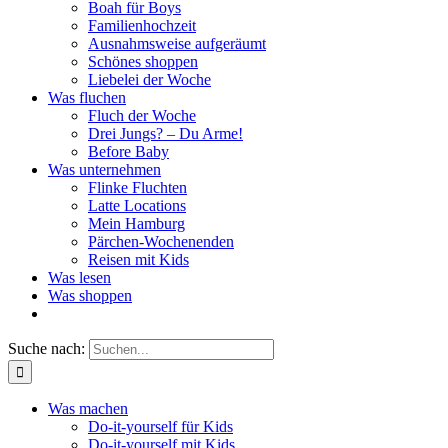
Boah für Boys
Familienhochzeit
Ausnahmsweise aufgeräumt
Schönes shoppen
Liebelei der Woche
Was fluchen
Fluch der Woche
Drei Jungs? – Du Arme!
Before Baby
Was unternehmen
Flinke Fluchten
Latte Locations
Mein Hamburg
Pärchen-Wochenenden
Reisen mit Kids
Was lesen
Was shoppen
Suche nach:
Was machen
Do-it-yourself für Kids
Do-it-yourself mit Kids