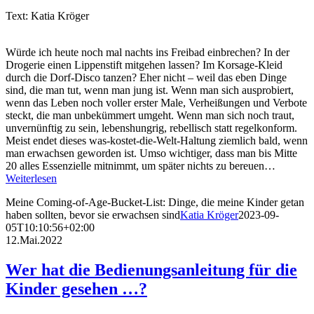
Text: Katia Kröger
Würde ich heute noch mal nachts ins Freibad einbrechen? In der
Drogerie einen Lippenstift mitgehen lassen? Im Korsage-Kleid
durch die Dorf-Disco tanzen? Eher nicht – weil das eben Dinge
sind, die man tut, wenn man jung ist. Wenn man sich ausprobiert,
wenn das Leben noch voller erster Male, Verheißungen und Verbote
steckt, die man unbekümmert umgeht. Wenn man sich noch traut,
unvernünftig zu sein, lebenshungrig, rebellisch statt regelkonform.
Meist endet dieses was-kostet-die-Welt-Haltung ziemlich bald, wenn
man erwachsen geworden ist. Umso wichtiger, dass man bis Mitte
20 alles Essenzielle mitnimmt, um später nichts zu bereuen…
Weiterlesen
Meine Coming-of-Age-Bucket-List: Dinge, die meine Kinder getan
haben sollten, bevor sie erwachsen sind
Katia Kröger
2023-09-
05T10:10:56+02:00
12.Mai.2022
Wer hat die Bedienungsanleitung für die
Kinder gesehen …?