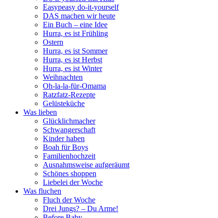
Easypeasy do-it-yourself
DAS machen wir heute
Ein Buch – eine Idee
Hurra, es ist Frühling
Ostern
Hurra, es ist Sommer
Hurra, es ist Herbst
Hurra, es ist Winter
Weihnachten
Oh-la-la-für-Omama
Ratzfatz-Rezepte
Gelüsteküche
Was lieben
Glücklichmacher
Schwangerschaft
Kinder haben
Boah für Boys
Familienhochzeit
Ausnahmsweise aufgeräumt
Schönes shoppen
Liebelei der Woche
Was fluchen
Fluch der Woche
Drei Jungs? – Du Arme!
Before Baby