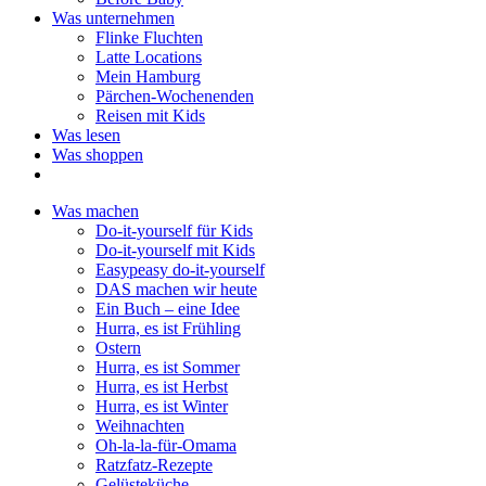
Was unternehmen
Flinke Fluchten
Latte Locations
Mein Hamburg
Pärchen-Wochenenden
Reisen mit Kids
Was lesen
Was shoppen
Was machen
Do-it-yourself für Kids
Do-it-yourself mit Kids
Easypeasy do-it-yourself
DAS machen wir heute
Ein Buch – eine Idee
Hurra, es ist Frühling
Ostern
Hurra, es ist Sommer
Hurra, es ist Herbst
Hurra, es ist Winter
Weihnachten
Oh-la-la-für-Omama
Ratzfatz-Rezepte
Gelüsteküche