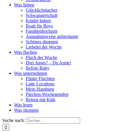
Was lieben
Glücklichmacher
Schwangerschaft
Kinder haben
Boah für Boys
Familienhochzeit
Ausnahmsweise aufgeräumt
Schönes shoppen
Liebelei der Woche
Was fluchen
Fluch der Woche
Drei Jungs? – Du Arme!
Before Baby
Was unternehmen
Flinke Fluchten
Latte Locations
Mein Hamburg
Pärchen-Wochenenden
Reisen mit Kids
Was lesen
Was shoppen
Suche nach: