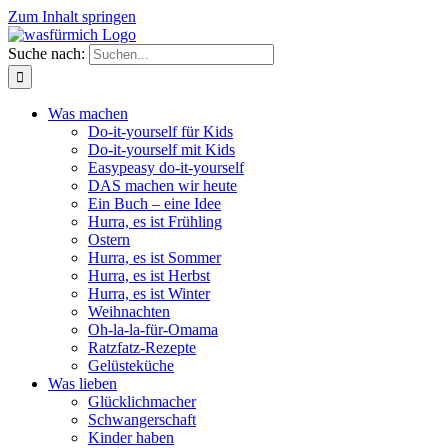
Zum Inhalt springen
Suche nach:
Was machen
Do-it-yourself für Kids
Do-it-yourself mit Kids
Easypeasy do-it-yourself
DAS machen wir heute
Ein Buch – eine Idee
Hurra, es ist Frühling
Ostern
Hurra, es ist Sommer
Hurra, es ist Herbst
Hurra, es ist Winter
Weihnachten
Oh-la-la-für-Omama
Ratzfatz-Rezepte
Gelüsteküche
Was lieben
Glücklichmacher
Schwangerschaft
Kinder haben