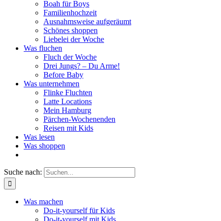
Boah für Boys
Familienhochzeit
Ausnahmsweise aufgeräumt
Schönes shoppen
Liebelei der Woche
Was fluchen
Fluch der Woche
Drei Jungs? – Du Arme!
Before Baby
Was unternehmen
Flinke Fluchten
Latte Locations
Mein Hamburg
Pärchen-Wochenenden
Reisen mit Kids
Was lesen
Was shoppen
Suche nach:
Was machen
Do-it-yourself für Kids
Do-it-yourself mit Kids