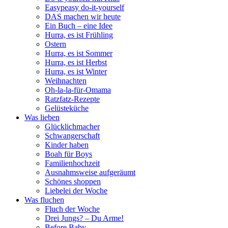
Easypeasy do-it-yourself
DAS machen wir heute
Ein Buch – eine Idee
Hurra, es ist Frühling
Ostern
Hurra, es ist Sommer
Hurra, es ist Herbst
Hurra, es ist Winter
Weihnachten
Oh-la-la-für-Omama
Ratzfatz-Rezepte
Gelüsteküche
Was lieben
Glücklichmacher
Schwangerschaft
Kinder haben
Boah für Boys
Familienhochzeit
Ausnahmsweise aufgeräumt
Schönes shoppen
Liebelei der Woche
Was fluchen
Fluch der Woche
Drei Jungs? – Du Arme!
Before Baby