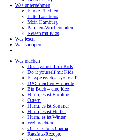
Was unternehmen
Flinke Fluchten
Latte Locations
Mein Hamburg
Pärchen-Wochenenden
Reisen mit Kids
Was lesen
Was shoppen
Was machen
Do-it-yourself für Kids
Do-it-yourself mit Kids
Easypeasy do-it-yourself
DAS machen wir heute
Ein Buch – eine Idee
Hurra, es ist Frühling
Ostern
Hurra, es ist Sommer
Hurra, es ist Herbst
Hurra, es ist Winter
Weihnachten
Oh-la-la-für-Omama
Ratzfatz-Rezepte
Gelüsteküche