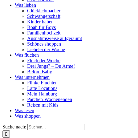
Was lieben
Glücklichmacher
Schwangerschaft
Kinder haben
Boah für Boys
Familienhochzeit
Ausnahmsweise aufgeräumt
Schönes shoppen
Liebelei der Woche
Was fluchen
Fluch der Woche
Drei Jungs? – Du Arme!
Before Baby
Was unternehmen
Flinke Fluchten
Latte Locations
Mein Hamburg
Pärchen-Wochenenden
Reisen mit Kids
Was lesen
Was shoppen
Suche nach: