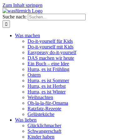
Zum Inhalt springen
Suche nach:
Was machen
Do-it-yourself für Kids
Do-it-yourself mit Kids
Easypeasy do-it-yourself
DAS machen wir heute
Ein Buch – eine Idee
Hurra, es ist Frühling
Ostern
Hurra, es ist Sommer
Hurra, es ist Herbst
Hurra, es ist Winter
Weihnachten
Oh-la-la-für-Omama
Ratzfatz-Rezepte
Gelüsteküche
Was lieben
Glücklichmacher
Schwangerschaft
Kinder haben