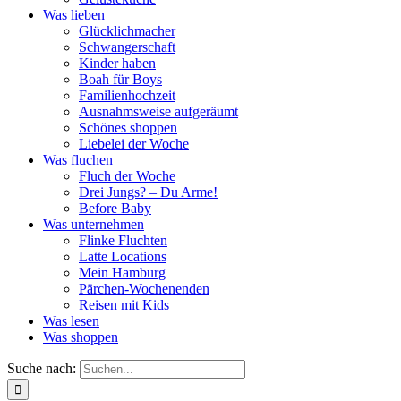
Was lieben
Glücklichmacher
Schwangerschaft
Kinder haben
Boah für Boys
Familienhochzeit
Ausnahmsweise aufgeräumt
Schönes shoppen
Liebelei der Woche
Was fluchen
Fluch der Woche
Drei Jungs? – Du Arme!
Before Baby
Was unternehmen
Flinke Fluchten
Latte Locations
Mein Hamburg
Pärchen-Wochenenden
Reisen mit Kids
Was lesen
Was shoppen
Suche nach: