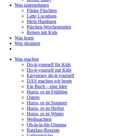
Was unternehmen
Flinke Fluchten
Latte Locations
Mein Hamburg
Pärchen-Wochenenden
Reisen mit Kids
Was lesen
Was shoppen
Was machen
Do-it-yourself für Kids
Do-it-yourself mit Kids
Easypeasy do-it-yourself
DAS machen wir heute
Ein Buch – eine Idee
Hurra, es ist Frühling
Ostern
Hurra, es ist Sommer
Hurra, es ist Herbst
Hurra, es ist Winter
Weihnachten
Oh-la-la-für-Omama
Ratzfatz-Rezepte
Gelüsteküche