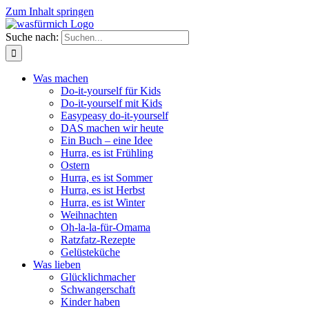
Zum Inhalt springen
Suche nach:
Was machen
Do-it-yourself für Kids
Do-it-yourself mit Kids
Easypeasy do-it-yourself
DAS machen wir heute
Ein Buch – eine Idee
Hurra, es ist Frühling
Ostern
Hurra, es ist Sommer
Hurra, es ist Herbst
Hurra, es ist Winter
Weihnachten
Oh-la-la-für-Omama
Ratzfatz-Rezepte
Gelüsteküche
Was lieben
Glücklichmacher
Schwangerschaft
Kinder haben