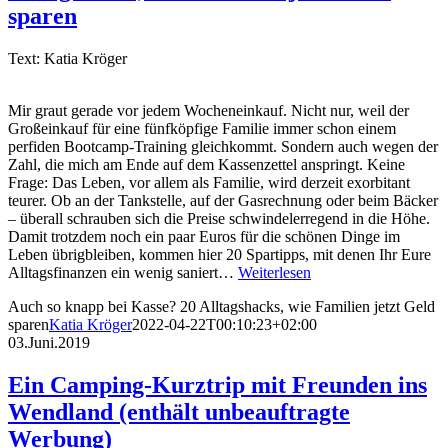
sparen
Text: Katia Kröger
Mir graut gerade vor jedem Wocheneinkauf. Nicht nur, weil der
Großeinkauf für eine fünfköpfige Familie immer schon einem
perfiden Bootcamp-Training gleichkommt. Sondern auch wegen der
Zahl, die mich am Ende auf dem Kassenzettel anspringt. Keine
Frage: Das Leben, vor allem als Familie, wird derzeit exorbitant
teurer. Ob an der Tankstelle, auf der Gasrechnung oder beim Bäcker
– überall schrauben sich die Preise schwindelerregend in die Höhe.
Damit trotzdem noch ein paar Euros für die schönen Dinge im
Leben übrigbleiben, kommen hier 20 Spartipps, mit denen Ihr Eure
Alltagsfinanzen ein wenig saniert…
Weiterlesen
Auch so knapp bei Kasse? 20 Alltagshacks, wie Familien jetzt Geld
sparen
Katia Kröger
2022-04-22T00:10:23+02:00
03.Juni.2019
Ein Camping-Kurztrip mit Freunden ins
Wendland (enthält unbeauftragte
Werbung)