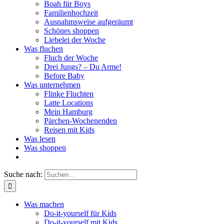
Boah für Boys
Familienhochzeit
Ausnahmsweise aufgeräumt
Schönes shoppen
Liebelei der Woche
Was fluchen
Fluch der Woche
Drei Jungs? – Du Arme!
Before Baby
Was unternehmen
Flinke Fluchten
Latte Locations
Mein Hamburg
Pärchen-Wochenenden
Reisen mit Kids
Was lesen
Was shoppen
Suche nach:
Was machen
Do-it-yourself für Kids
Do-it-yourself mit Kids