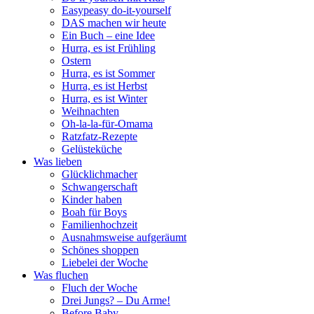
Easypeasy do-it-yourself
DAS machen wir heute
Ein Buch – eine Idee
Hurra, es ist Frühling
Ostern
Hurra, es ist Sommer
Hurra, es ist Herbst
Hurra, es ist Winter
Weihnachten
Oh-la-la-für-Omama
Ratzfatz-Rezepte
Gelüsteküche
Was lieben
Glücklichmacher
Schwangerschaft
Kinder haben
Boah für Boys
Familienhochzeit
Ausnahmsweise aufgeräumt
Schönes shoppen
Liebelei der Woche
Was fluchen
Fluch der Woche
Drei Jungs? – Du Arme!
Before Baby