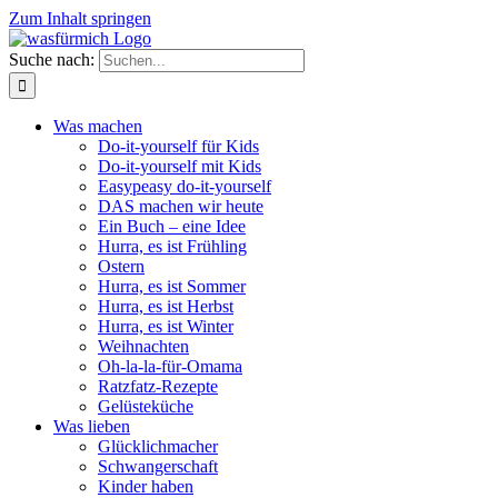
Zum Inhalt springen
Suche nach:
Was machen
Do-it-yourself für Kids
Do-it-yourself mit Kids
Easypeasy do-it-yourself
DAS machen wir heute
Ein Buch – eine Idee
Hurra, es ist Frühling
Ostern
Hurra, es ist Sommer
Hurra, es ist Herbst
Hurra, es ist Winter
Weihnachten
Oh-la-la-für-Omama
Ratzfatz-Rezepte
Gelüsteküche
Was lieben
Glücklichmacher
Schwangerschaft
Kinder haben