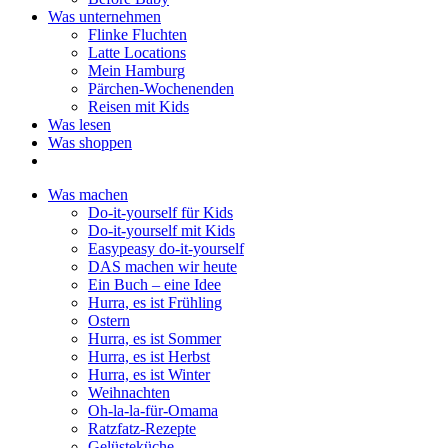
Was unternehmen
Flinke Fluchten
Latte Locations
Mein Hamburg
Pärchen-Wochenenden
Reisen mit Kids
Was lesen
Was shoppen
Was machen
Do-it-yourself für Kids
Do-it-yourself mit Kids
Easypeasy do-it-yourself
DAS machen wir heute
Ein Buch – eine Idee
Hurra, es ist Frühling
Ostern
Hurra, es ist Sommer
Hurra, es ist Herbst
Hurra, es ist Winter
Weihnachten
Oh-la-la-für-Omama
Ratzfatz-Rezepte
Gelüsteküche