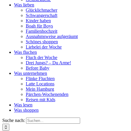
Was lieben
Glücklichmacher
Schwangerschaft
Kinder haben
Boah für Boys
Familienhochzeit
Ausnahmsweise aufgeräumt
Schönes shoppen
Liebelei der Woche
Was fluchen
Fluch der Woche
Drei Jungs? – Du Arme!
Before Baby
Was unternehmen
Flinke Fluchten
Latte Locations
Mein Hamburg
Pärchen-Wochenenden
Reisen mit Kids
Was lesen
Was shoppen
Suche nach: