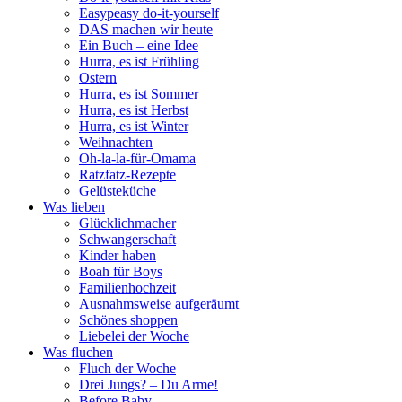
Easypeasy do-it-yourself
DAS machen wir heute
Ein Buch – eine Idee
Hurra, es ist Frühling
Ostern
Hurra, es ist Sommer
Hurra, es ist Herbst
Hurra, es ist Winter
Weihnachten
Oh-la-la-für-Omama
Ratzfatz-Rezepte
Gelüsteküche
Was lieben
Glücklichmacher
Schwangerschaft
Kinder haben
Boah für Boys
Familienhochzeit
Ausnahmsweise aufgeräumt
Schönes shoppen
Liebelei der Woche
Was fluchen
Fluch der Woche
Drei Jungs? – Du Arme!
Before Baby