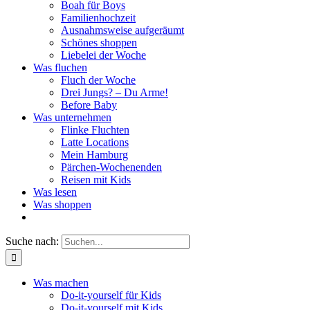
Boah für Boys
Familienhochzeit
Ausnahmsweise aufgeräumt
Schönes shoppen
Liebelei der Woche
Was fluchen
Fluch der Woche
Drei Jungs? – Du Arme!
Before Baby
Was unternehmen
Flinke Fluchten
Latte Locations
Mein Hamburg
Pärchen-Wochenenden
Reisen mit Kids
Was lesen
Was shoppen
Suche nach:
Was machen
Do-it-yourself für Kids
Do-it-yourself mit Kids