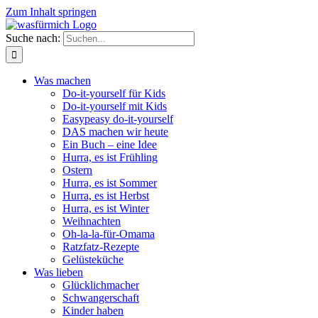
Zum Inhalt springen
Suche nach:
Was machen
Do-it-yourself für Kids
Do-it-yourself mit Kids
Easypeasy do-it-yourself
DAS machen wir heute
Ein Buch – eine Idee
Hurra, es ist Frühling
Ostern
Hurra, es ist Sommer
Hurra, es ist Herbst
Hurra, es ist Winter
Weihnachten
Oh-la-la-für-Omama
Ratzfatz-Rezepte
Gelüsteküche
Was lieben
Glücklichmacher
Schwangerschaft
Kinder haben