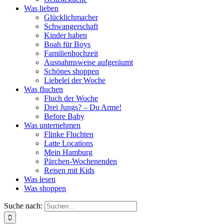
Was lieben
Glücklichmacher
Schwangerschaft
Kinder haben
Boah für Boys
Familienhochzeit
Ausnahmsweise aufgeräumt
Schönes shoppen
Liebelei der Woche
Was fluchen
Fluch der Woche
Drei Jungs? – Du Arme!
Before Baby
Was unternehmen
Flinke Fluchten
Latte Locations
Mein Hamburg
Pärchen-Wochenenden
Reisen mit Kids
Was lesen
Was shoppen
Suche nach: