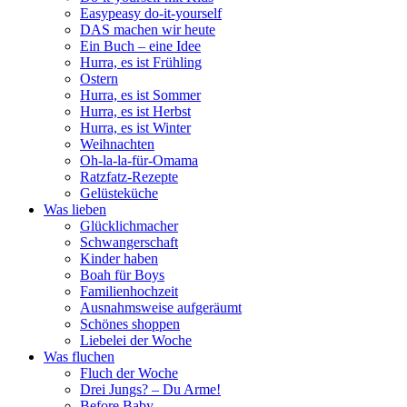
Easypeasy do-it-yourself
DAS machen wir heute
Ein Buch – eine Idee
Hurra, es ist Frühling
Ostern
Hurra, es ist Sommer
Hurra, es ist Herbst
Hurra, es ist Winter
Weihnachten
Oh-la-la-für-Omama
Ratzfatz-Rezepte
Gelüsteküche
Was lieben
Glücklichmacher
Schwangerschaft
Kinder haben
Boah für Boys
Familienhochzeit
Ausnahmsweise aufgeräumt
Schönes shoppen
Liebelei der Woche
Was fluchen
Fluch der Woche
Drei Jungs? – Du Arme!
Before Baby