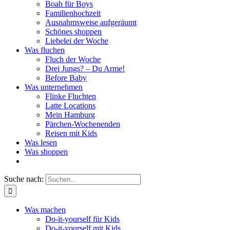
Boah für Boys
Familienhochzeit
Ausnahmsweise aufgeräumt
Schönes shoppen
Liebelei der Woche
Was fluchen
Fluch der Woche
Drei Jungs? – Du Arme!
Before Baby
Was unternehmen
Flinke Fluchten
Latte Locations
Mein Hamburg
Pärchen-Wochenenden
Reisen mit Kids
Was lesen
Was shoppen
Suche nach:
Was machen
Do-it-yourself für Kids
Do-it-yourself mit Kids