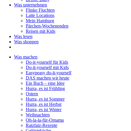
Was unternehmen
Flinke Fluchten
Latte Locations
Mein Hamburg
Pärchen-Wochenenden
Reisen mit Kids
Was lesen
Was shoppen
Was machen
Do-it-yourself für Kids
Do-it-yourself mit Kids
Easypeasy do-it-yourself
DAS machen wir heute
Ein Buch – eine Idee
Hurra, es ist Frühling
Ostern
Hurra, es ist Sommer
Hurra, es ist Herbst
Hurra, es ist Winter
Weihnachten
Oh-la-la-für-Omama
Ratzfatz-Rezepte
Gelüsteküche