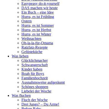
Easypeasy do-it-yourself
DAS machen wir heute
Ein Buch – eine Idee
Hurra, es ist Frühling
Ostern
Hurra, es ist Sommer
Hurra, es ist Herbst
Hurra, es ist Winter
Weihnachten
Oh-la-la-für-Omama
Ratzfatz-Rezepte
Gelüsteküche
Was lieben
Glücklichmacher
Schwangerschaft
Kinder haben
Boah für Boys
Familienhochzeit
Ausnahmsweise aufgeräumt
Schönes shoppen
Liebelei der Woche
Was fluchen
Fluch der Woche
Drei Jungs? – Du Arme!
Before Baby