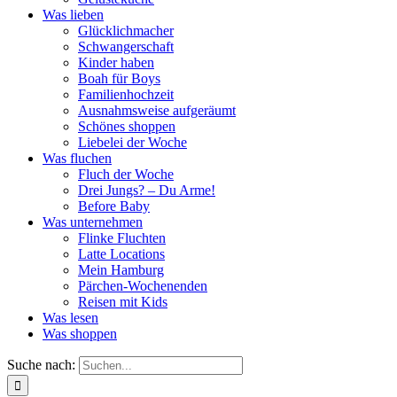
Was lieben
Glücklichmacher
Schwangerschaft
Kinder haben
Boah für Boys
Familienhochzeit
Ausnahmsweise aufgeräumt
Schönes shoppen
Liebelei der Woche
Was fluchen
Fluch der Woche
Drei Jungs? – Du Arme!
Before Baby
Was unternehmen
Flinke Fluchten
Latte Locations
Mein Hamburg
Pärchen-Wochenenden
Reisen mit Kids
Was lesen
Was shoppen
Suche nach: