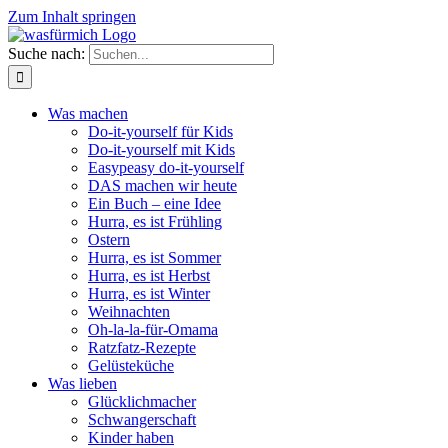
Zum Inhalt springen
Suche nach:
Was machen
Do-it-yourself für Kids
Do-it-yourself mit Kids
Easypeasy do-it-yourself
DAS machen wir heute
Ein Buch – eine Idee
Hurra, es ist Frühling
Ostern
Hurra, es ist Sommer
Hurra, es ist Herbst
Hurra, es ist Winter
Weihnachten
Oh-la-la-für-Omama
Ratzfatz-Rezepte
Gelüsteküche
Was lieben
Glücklichmacher
Schwangerschaft
Kinder haben