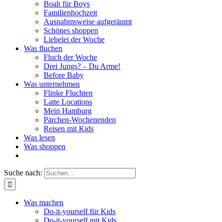
Boah für Boys
Familienhochzeit
Ausnahmsweise aufgeräumt
Schönes shoppen
Liebelei der Woche
Was fluchen
Fluch der Woche
Drei Jungs? – Du Arme!
Before Baby
Was unternehmen
Flinke Fluchten
Latte Locations
Mein Hamburg
Pärchen-Wochenenden
Reisen mit Kids
Was lesen
Was shoppen
Suche nach:
Was machen
Do-it-yourself für Kids
Do-it-yourself mit Kids