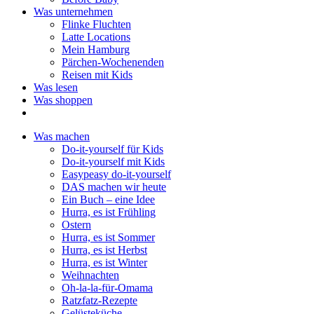
Was unternehmen
Flinke Fluchten
Latte Locations
Mein Hamburg
Pärchen-Wochenenden
Reisen mit Kids
Was lesen
Was shoppen
Was machen
Do-it-yourself für Kids
Do-it-yourself mit Kids
Easypeasy do-it-yourself
DAS machen wir heute
Ein Buch – eine Idee
Hurra, es ist Frühling
Ostern
Hurra, es ist Sommer
Hurra, es ist Herbst
Hurra, es ist Winter
Weihnachten
Oh-la-la-für-Omama
Ratzfatz-Rezepte
Gelüsteküche