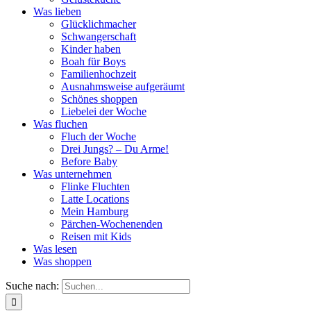
Was lieben
Glücklichmacher
Schwangerschaft
Kinder haben
Boah für Boys
Familienhochzeit
Ausnahmsweise aufgeräumt
Schönes shoppen
Liebelei der Woche
Was fluchen
Fluch der Woche
Drei Jungs? – Du Arme!
Before Baby
Was unternehmen
Flinke Fluchten
Latte Locations
Mein Hamburg
Pärchen-Wochenenden
Reisen mit Kids
Was lesen
Was shoppen
Suche nach: