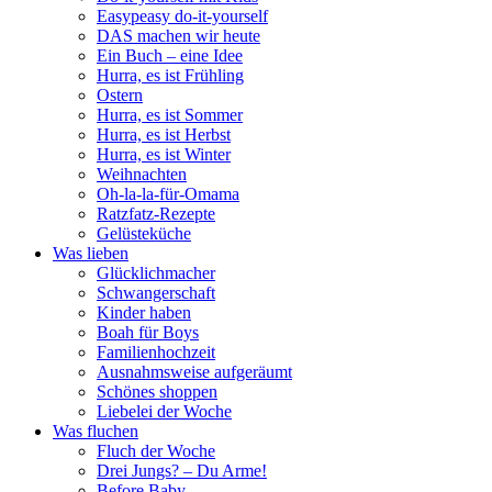
Easypeasy do-it-yourself
DAS machen wir heute
Ein Buch – eine Idee
Hurra, es ist Frühling
Ostern
Hurra, es ist Sommer
Hurra, es ist Herbst
Hurra, es ist Winter
Weihnachten
Oh-la-la-für-Omama
Ratzfatz-Rezepte
Gelüsteküche
Was lieben
Glücklichmacher
Schwangerschaft
Kinder haben
Boah für Boys
Familienhochzeit
Ausnahmsweise aufgeräumt
Schönes shoppen
Liebelei der Woche
Was fluchen
Fluch der Woche
Drei Jungs? – Du Arme!
Before Baby