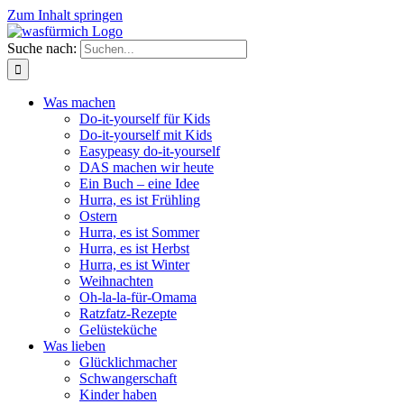
Zum Inhalt springen
Suche nach:
Was machen
Do-it-yourself für Kids
Do-it-yourself mit Kids
Easypeasy do-it-yourself
DAS machen wir heute
Ein Buch – eine Idee
Hurra, es ist Frühling
Ostern
Hurra, es ist Sommer
Hurra, es ist Herbst
Hurra, es ist Winter
Weihnachten
Oh-la-la-für-Omama
Ratzfatz-Rezepte
Gelüsteküche
Was lieben
Glücklichmacher
Schwangerschaft
Kinder haben