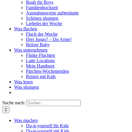
Boah für Boys
Familienhochzeit
Ausnahmsweise aufgeräumt
Schönes shoppen
Liebelei der Woche
Was fluchen
Fluch der Woche
Drei Jungs? – Du Arme!
Before Baby
Was unternehmen
Flinke Fluchten
Latte Locations
Mein Hamburg
Pärchen-Wochenenden
Reisen mit Kids
Was lesen
Was shoppen
Suche nach:
Was machen
Do-it-yourself für Kids
Do-it-yourself mit Kids