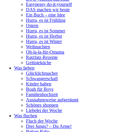
Easypeasy do-it-yourself
DAS machen wir heute
Ein Buch – eine Idee
Hurra, es ist Frühling
Ostern
Hurra, es ist Sommer
Hurra, es ist Herbst
Hurra, es ist Winter
Weihnachten
Oh-la-la-für-Omama
Ratzfatz-Rezepte
Gelüsteküche
Was lieben
Glücklichmacher
Schwangerschaft
Kinder haben
Boah für Boys
Familienhochzeit
Ausnahmsweise aufgeräumt
Schönes shoppen
Liebelei der Woche
Was fluchen
Fluch der Woche
Drei Jungs? – Du Arme!
Before Baby