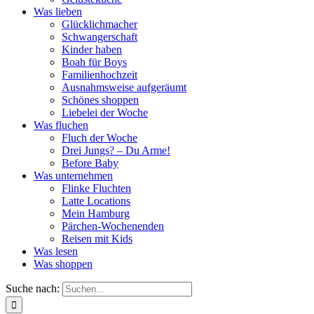
Was lieben
Glücklichmacher
Schwangerschaft
Kinder haben
Boah für Boys
Familienhochzeit
Ausnahmsweise aufgeräumt
Schönes shoppen
Liebelei der Woche
Was fluchen
Fluch der Woche
Drei Jungs? – Du Arme!
Before Baby
Was unternehmen
Flinke Fluchten
Latte Locations
Mein Hamburg
Pärchen-Wochenenden
Reisen mit Kids
Was lesen
Was shoppen
Suche nach: