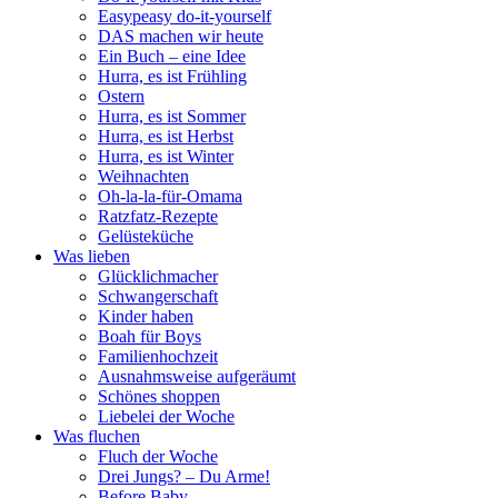
Easypeasy do-it-yourself
DAS machen wir heute
Ein Buch – eine Idee
Hurra, es ist Frühling
Ostern
Hurra, es ist Sommer
Hurra, es ist Herbst
Hurra, es ist Winter
Weihnachten
Oh-la-la-für-Omama
Ratzfatz-Rezepte
Gelüsteküche
Was lieben
Glücklichmacher
Schwangerschaft
Kinder haben
Boah für Boys
Familienhochzeit
Ausnahmsweise aufgeräumt
Schönes shoppen
Liebelei der Woche
Was fluchen
Fluch der Woche
Drei Jungs? – Du Arme!
Before Baby