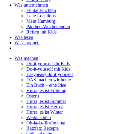
Was unternehmen
Flinke Fluchten
Latte Locations
Mein Hamburg
Pärchen-Wochenenden
Reisen mit Kids
Was lesen
Was shoppen
Was machen
Do-it-yourself für Kids
Do-it-yourself mit Kids
Easypeasy do-it-yourself
DAS machen wir heute
Ein Buch – eine Idee
Hurra, es ist Frühling
Ostern
Hurra, es ist Sommer
Hurra, es ist Herbst
Hurra, es ist Winter
Weihnachten
Oh-la-la-für-Omama
Ratzfatz-Rezepte
Gelüsteküche