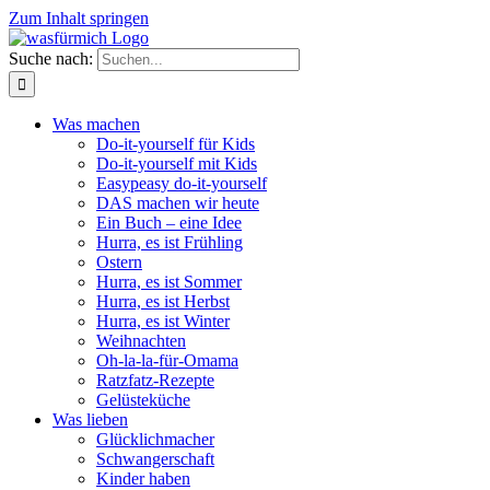
Zum Inhalt springen
Suche nach:
Was machen
Do-it-yourself für Kids
Do-it-yourself mit Kids
Easypeasy do-it-yourself
DAS machen wir heute
Ein Buch – eine Idee
Hurra, es ist Frühling
Ostern
Hurra, es ist Sommer
Hurra, es ist Herbst
Hurra, es ist Winter
Weihnachten
Oh-la-la-für-Omama
Ratzfatz-Rezepte
Gelüsteküche
Was lieben
Glücklichmacher
Schwangerschaft
Kinder haben