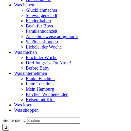
Was lieben
Glücklichmacher
Schwangerschaft
Kinder haben
Boah für Boys
Familienhochzeit
Ausnahmsweise aufgeräumt
Schönes shoppen
Liebelei der Woche
Was fluchen
Fluch der Woche
Drei Jungs? – Du Arme!
Before Baby
Was unternehmen
Flinke Fluchten
Latte Locations
Mein Hamburg
Pärchen-Wochenenden
Reisen mit Kids
Was lesen
Was shoppen
Suche nach: