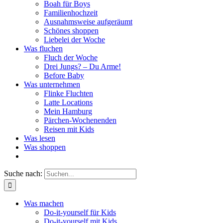
Boah für Boys
Familienhochzeit
Ausnahmsweise aufgeräumt
Schönes shoppen
Liebelei der Woche
Was fluchen
Fluch der Woche
Drei Jungs? – Du Arme!
Before Baby
Was unternehmen
Flinke Fluchten
Latte Locations
Mein Hamburg
Pärchen-Wochenenden
Reisen mit Kids
Was lesen
Was shoppen
Suche nach:
Was machen
Do-it-yourself für Kids
Do-it-yourself mit Kids