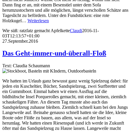
Dann fing er an, mit einem Besenstiel unter dem Sofa
herumzustochern und alle möglichen, längst verschollen Schätze ans
Tageslicht zu befördern. Unter den Fundstücken: eine rote
Holzkugel…
Weiterlesen
Wie süß: ratzfatz gemacht Apfelkette
Claudi
2016-11-
03T12:13:57+01:00
27.September.2016
Das Geht-immer-und-überall-Floß
Text: Claudia Schaumann
Wir hatten im Urlaub ganz bewusst ganz wenig Spielzeug dabei: für
jeden ein Kuscheltier, Bücher, Sandspielzeug, zwei Surfbretter und
ein Gummiboot. Einmal haben wir einen Ausflug auf die
bildhübsche Insel Porquerolles gemacht, mit einer kleinen, ziemlich
schaukeligen Fähre. An diesem Tag musste also auch das
Sandspielzeug zuhause bleiben. Ziemlich schnell kam bei den Jungs
Langeweile auf. Beinahe genauso schnell hatten sie die Idee, kleine
Boote oder Flöße zu bauen, aus allem, was auf der Insel so
herumlag. Wir hatten einen Riesenspaß (und ich werde in Zukunft
öfter mal das Sandspielzeug zu Hause lassen. Langeweile macht