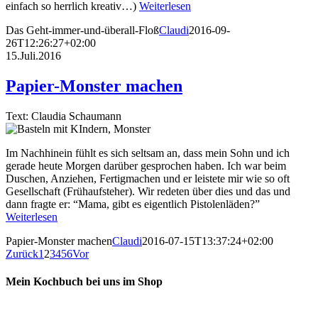
einfach so herrlich kreativ…)
Weiterlesen
Das Geht-immer-und-überall-Floß
Claudi
2016-09-
26T12:26:27+02:00
15.Juli.2016
Papier-Monster machen
Text: Claudia Schaumann
Im Nachhinein fühlt es sich seltsam an, dass mein Sohn und ich
gerade heute Morgen darüber gesprochen haben. Ich war beim
Duschen, Anziehen, Fertigmachen und er leistete mir wie so oft
Gesellschaft (Frühaufsteher). Wir redeten über dies und das und
dann fragte er: “Mama, gibt es eigentlich Pistolenläden?”
Weiterlesen
Papier-Monster machen
Claudi
2016-07-15T13:37:24+02:00
Zurück
1
2
3
4
5
6
Vor
Mein Kochbuch bei uns im Shop