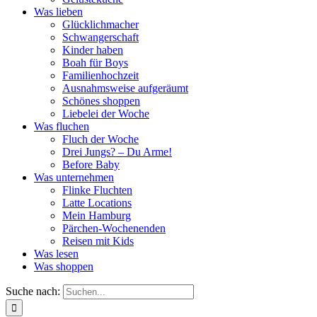
Was lieben
Glücklichmacher
Schwangerschaft
Kinder haben
Boah für Boys
Familienhochzeit
Ausnahmsweise aufgeräumt
Schönes shoppen
Liebelei der Woche
Was fluchen
Fluch der Woche
Drei Jungs? – Du Arme!
Before Baby
Was unternehmen
Flinke Fluchten
Latte Locations
Mein Hamburg
Pärchen-Wochenenden
Reisen mit Kids
Was lesen
Was shoppen
Suche nach: