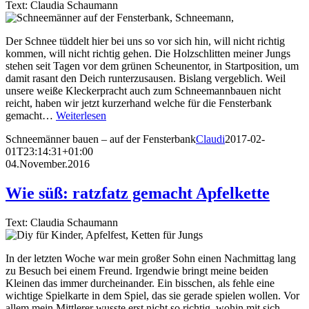
Text: Claudia Schaumann
Der Schnee tüddelt hier bei uns so vor sich hin, will nicht richtig
kommen, will nicht richtig gehen. Die Holzschlitten meiner Jungs
stehen seit Tagen vor dem grünen Scheunentor, in Startposition, um
damit rasant den Deich runterzusausen. Bislang vergeblich. Weil
unsere weiße Kleckerpracht auch zum Schneemannbauen nicht
reicht, haben wir jetzt kurzerhand welche für die Fensterbank
gemacht…
Weiterlesen
Schneemänner bauen – auf der Fensterbank
Claudi
2017-02-
01T23:14:31+01:00
04.November.2016
Wie süß: ratzfatz gemacht Apfelkette
Text: Claudia Schaumann
In der letzten Woche war mein großer Sohn einen Nachmittag lang
zu Besuch bei einem Freund. Irgendwie bringt meine beiden
Kleinen das immer durcheinander. Ein bisschen, als fehle eine
wichtige Spielkarte in dem Spiel, das sie gerade spielen wollen. Vor
allem mein Mittlerer wusste erst nicht so richtig, wohin mit sich.