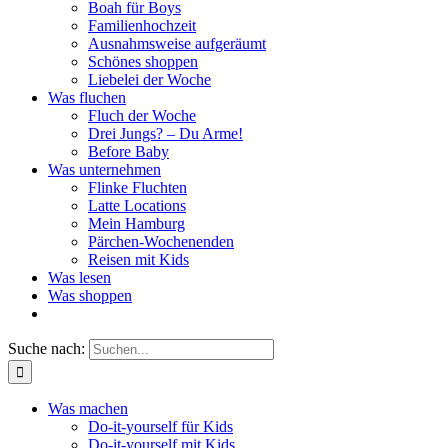
Boah für Boys
Familienhochzeit
Ausnahmsweise aufgeräumt
Schönes shoppen
Liebelei der Woche
Was fluchen
Fluch der Woche
Drei Jungs? – Du Arme!
Before Baby
Was unternehmen
Flinke Fluchten
Latte Locations
Mein Hamburg
Pärchen-Wochenenden
Reisen mit Kids
Was lesen
Was shoppen
Suche nach:
Was machen
Do-it-yourself für Kids
Do-it-yourself mit Kids