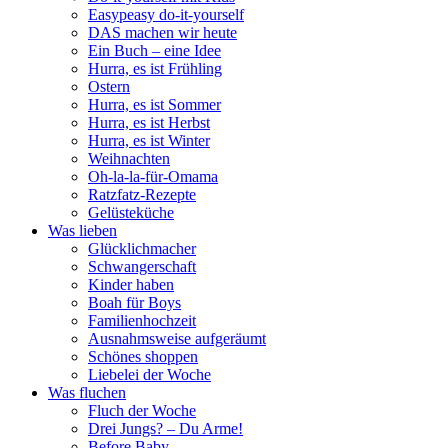
Easypeasy do-it-yourself
DAS machen wir heute
Ein Buch – eine Idee
Hurra, es ist Frühling
Ostern
Hurra, es ist Sommer
Hurra, es ist Herbst
Hurra, es ist Winter
Weihnachten
Oh-la-la-für-Omama
Ratzfatz-Rezepte
Gelüsteküche
Was lieben
Glücklichmacher
Schwangerschaft
Kinder haben
Boah für Boys
Familienhochzeit
Ausnahmsweise aufgeräumt
Schönes shoppen
Liebelei der Woche
Was fluchen
Fluch der Woche
Drei Jungs? – Du Arme!
Before Baby