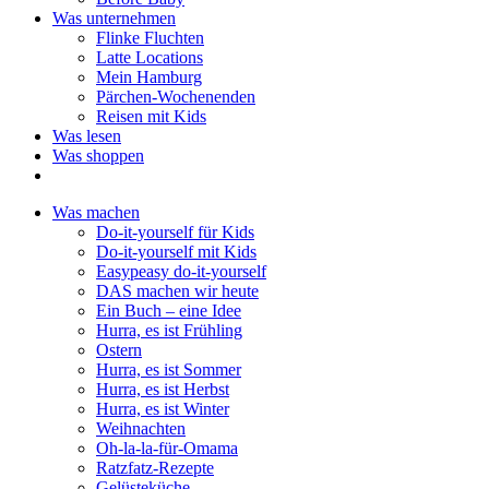
Was unternehmen
Flinke Fluchten
Latte Locations
Mein Hamburg
Pärchen-Wochenenden
Reisen mit Kids
Was lesen
Was shoppen
Was machen
Do-it-yourself für Kids
Do-it-yourself mit Kids
Easypeasy do-it-yourself
DAS machen wir heute
Ein Buch – eine Idee
Hurra, es ist Frühling
Ostern
Hurra, es ist Sommer
Hurra, es ist Herbst
Hurra, es ist Winter
Weihnachten
Oh-la-la-für-Omama
Ratzfatz-Rezepte
Gelüsteküche