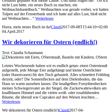
Genauso geplättet war meine Laune. Und dann fragen die: “Ob ich
nicht Lust hätte, ein neues Buch zu machen, ein
Weihnachtsbastelbuch.” Weihnachten war gerade vorbei, wir hatten
Tulpen auf der Fensterbank und ich hatte auf alles Lust, bloß nicht
auf Weihnachten…”
Weiterlesen
Hurra, mein neues Buch ist da!
Claudi
2017-09-08T15:44:10+02:00
04.April.2017
Wir dekorieren für Ostern (endlich!)
Text: Claudia Schaumann
Letztes Wochenende haben wir es endlich getan: einen Osterstrauß
aufgestellt, jede Menge Eier aufgehängt und kleine Osterlichter
(oder Hasenvasen) für den Tisch gebastelt. Alles schmettert Frühling
derzeit, oder? Die Sonnenflecken auf dem Dielenboden, die das
Haus so warm aussehen lassen. Die knallgelben Forsythienhecken
meines Schwiegersvater an der Stegel, die Zuckerwattewolken am
knallblauen Himmel und die vielen weiß- oder rosablühenden
Bäume, die überall wie Cupcakes auf den Wiesen leuchten…
Weiterlesen
Wir dekorieren für Ostern (endlich!)
Claudi
2017-04-