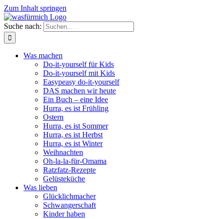
Zum Inhalt springen
Suche nach:
Was machen
Do-it-yourself für Kids
Do-it-yourself mit Kids
Easypeasy do-it-yourself
DAS machen wir heute
Ein Buch – eine Idee
Hurra, es ist Frühling
Ostern
Hurra, es ist Sommer
Hurra, es ist Herbst
Hurra, es ist Winter
Weihnachten
Oh-la-la-für-Omama
Ratzfatz-Rezepte
Gelüsteküche
Was lieben
Glücklichmacher
Schwangerschaft
Kinder haben