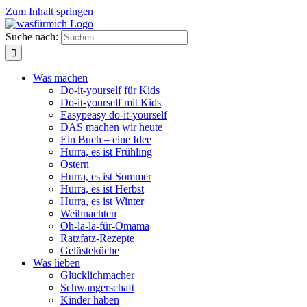
Zum Inhalt springen
Suche nach:
Was machen
Do-it-yourself für Kids
Do-it-yourself mit Kids
Easypeasy do-it-yourself
DAS machen wir heute
Ein Buch – eine Idee
Hurra, es ist Frühling
Ostern
Hurra, es ist Sommer
Hurra, es ist Herbst
Hurra, es ist Winter
Weihnachten
Oh-la-la-für-Omama
Ratzfatz-Rezepte
Gelüsteküche
Was lieben
Glücklichmacher
Schwangerschaft
Kinder haben