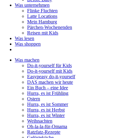
Was unternehmen
Flinke Fluchten
Latte Locations
Mein Hamburg
Pärchen-Wochenenden
Reisen mit Kids
Was lesen
Was shoppen
Was machen
Do-it-yourself für Kids
Do-it-yourself mit Kids
Easypeasy do-it-yourself
DAS machen wir heute
Ein Buch – eine Idee
Hurra, es ist Frühling
Ostern
Hurra, es ist Sommer
Hurra, es ist Herbst
Hurra, es ist Winter
Weihnachten
Oh-la-la-für-Omama
Ratzfatz-Rezepte
Gelüsteküche