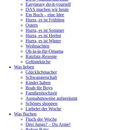
Easypeasy do-it-yourself
DAS machen wir heute
Ein Buch – eine Idee
Hurra, es ist Frühling
Ostern
Hurra, es ist Sommer
Hurra, es ist Herbst
Hurra, es ist Winter
Weihnachten
Oh-la-la-für-Omama
Ratzfatz-Rezepte
Gelüsteküche
Was lieben
Glücklichmacher
Schwangerschaft
Kinder haben
Boah für Boys
Familienhochzeit
Ausnahmsweise aufgeräumt
Schönes shoppen
Liebelei der Woche
Was fluchen
Fluch der Woche
Drei Jungs? – Du Arme!
Before Baby