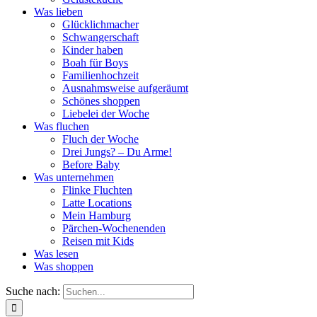
Was lieben
Glücklichmacher
Schwangerschaft
Kinder haben
Boah für Boys
Familienhochzeit
Ausnahmsweise aufgeräumt
Schönes shoppen
Liebelei der Woche
Was fluchen
Fluch der Woche
Drei Jungs? – Du Arme!
Before Baby
Was unternehmen
Flinke Fluchten
Latte Locations
Mein Hamburg
Pärchen-Wochenenden
Reisen mit Kids
Was lesen
Was shoppen
Suche nach: