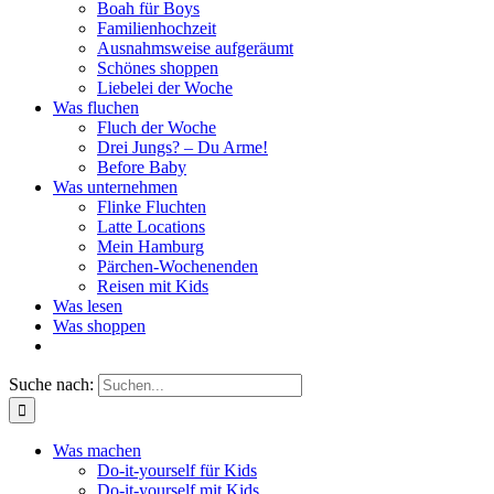
Boah für Boys
Familienhochzeit
Ausnahmsweise aufgeräumt
Schönes shoppen
Liebelei der Woche
Was fluchen
Fluch der Woche
Drei Jungs? – Du Arme!
Before Baby
Was unternehmen
Flinke Fluchten
Latte Locations
Mein Hamburg
Pärchen-Wochenenden
Reisen mit Kids
Was lesen
Was shoppen
Suche nach:
Was machen
Do-it-yourself für Kids
Do-it-yourself mit Kids