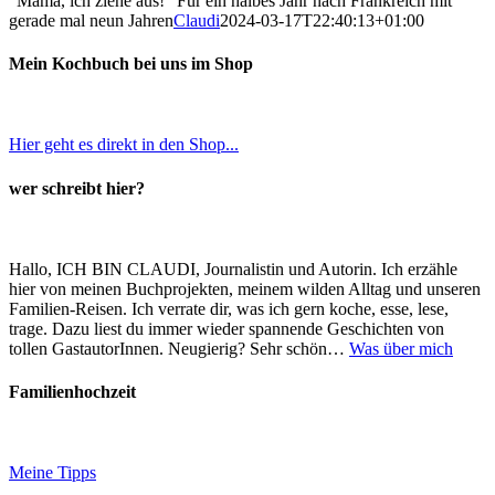
“Mama, ich ziehe aus!” Für ein halbes Jahr nach Frankreich mit
gerade mal neun Jahren
Claudi
2024-03-17T22:40:13+01:00
Mein Kochbuch bei uns im Shop
Hier geht es direkt in den Shop...
wer schreibt hier?
Hallo, ICH BIN CLAUDI, Journalistin und Autorin. Ich erzähle
hier von meinen Buchprojekten, meinem wilden Alltag und unseren
Familien-Reisen. Ich verrate dir, was ich gern koche, esse, lese,
trage. Dazu liest du immer wieder spannende Geschichten von
tollen GastautorInnen. Neugierig? Sehr schön…
Was über mich
Familienhochzeit
Meine Tipps