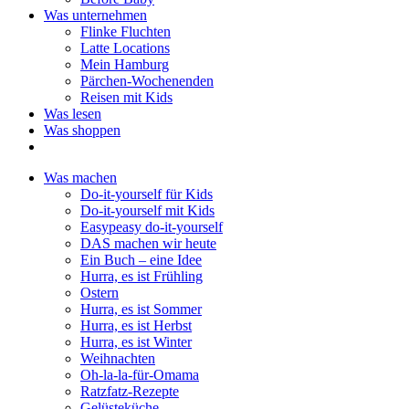
Was unternehmen
Flinke Fluchten
Latte Locations
Mein Hamburg
Pärchen-Wochenenden
Reisen mit Kids
Was lesen
Was shoppen
Was machen
Do-it-yourself für Kids
Do-it-yourself mit Kids
Easypeasy do-it-yourself
DAS machen wir heute
Ein Buch – eine Idee
Hurra, es ist Frühling
Ostern
Hurra, es ist Sommer
Hurra, es ist Herbst
Hurra, es ist Winter
Weihnachten
Oh-la-la-für-Omama
Ratzfatz-Rezepte
Gelüsteküche