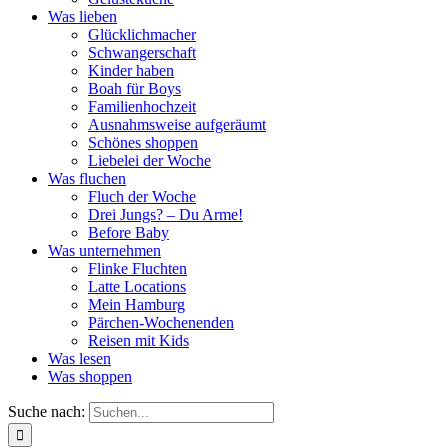
Was lieben
Glücklichmacher
Schwangerschaft
Kinder haben
Boah für Boys
Familienhochzeit
Ausnahmsweise aufgeräumt
Schönes shoppen
Liebelei der Woche
Was fluchen
Fluch der Woche
Drei Jungs? – Du Arme!
Before Baby
Was unternehmen
Flinke Fluchten
Latte Locations
Mein Hamburg
Pärchen-Wochenenden
Reisen mit Kids
Was lesen
Was shoppen
Suche nach: