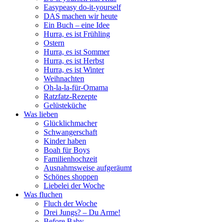
Easypeasy do-it-yourself
DAS machen wir heute
Ein Buch – eine Idee
Hurra, es ist Frühling
Ostern
Hurra, es ist Sommer
Hurra, es ist Herbst
Hurra, es ist Winter
Weihnachten
Oh-la-la-für-Omama
Ratzfatz-Rezepte
Gelüsteküche
Was lieben
Glücklichmacher
Schwangerschaft
Kinder haben
Boah für Boys
Familienhochzeit
Ausnahmsweise aufgeräumt
Schönes shoppen
Liebelei der Woche
Was fluchen
Fluch der Woche
Drei Jungs? – Du Arme!
Before Baby