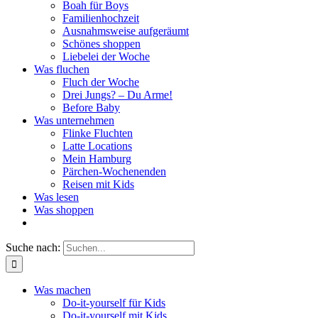
Boah für Boys
Familienhochzeit
Ausnahmsweise aufgeräumt
Schönes shoppen
Liebelei der Woche
Was fluchen
Fluch der Woche
Drei Jungs? – Du Arme!
Before Baby
Was unternehmen
Flinke Fluchten
Latte Locations
Mein Hamburg
Pärchen-Wochenenden
Reisen mit Kids
Was lesen
Was shoppen
Suche nach:
Was machen
Do-it-yourself für Kids
Do-it-yourself mit Kids