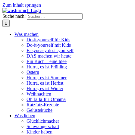
Zum Inhalt springen
Suche nach:
Was machen
Do-it-yourself für Kids
Do-it-yourself mit Kids
Easypeasy do-it-yourself
DAS machen wir heute
Ein Buch – eine Idee
Hurra, es ist Frühling
Ostern
Hurra, es ist Sommer
Hurra, es ist Herbst
Hurra, es ist Winter
Weihnachten
Oh-la-la-für-Omama
Ratzfatz-Rezepte
Gelüsteküche
Was lieben
Glücklichmacher
Schwangerschaft
Kinder haben