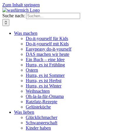
Zum Inhalt springen
Suche nach:
Was machen
Do-it-yourself für Kids
Do-it-yourself mit Kids
Easypeasy do-it-yourself
DAS machen wir heute
Ein Buch – eine Idee
Hurra, es ist Frühling
Ostern
Hurra, es ist Sommer
Hurra, es ist Herbst
Hurra, es ist Winter
Weihnachten
Oh-la-la-für-Omama
Ratzfatz-Rezepte
Gelüsteküche
Was lieben
Glücklichmacher
Schwangerschaft
Kinder haben