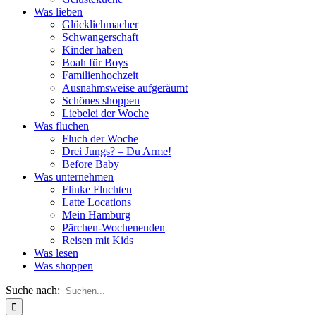
Was lieben
Glücklichmacher
Schwangerschaft
Kinder haben
Boah für Boys
Familienhochzeit
Ausnahmsweise aufgeräumt
Schönes shoppen
Liebelei der Woche
Was fluchen
Fluch der Woche
Drei Jungs? – Du Arme!
Before Baby
Was unternehmen
Flinke Fluchten
Latte Locations
Mein Hamburg
Pärchen-Wochenenden
Reisen mit Kids
Was lesen
Was shoppen
Suche nach: