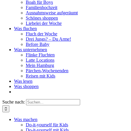
Boah für Boys
Familienhochzeit
Ausnahmsweise aufgeräumt
Schönes shoppen
Liebelei der Woche
Was fluchen
Fluch der Woche
Drei Jungs? – Du Arme!
Before Baby
Was unternehmen
Flinke Fluchten
Latte Locations
Mein Hamburg
Pärchen-Wochenenden
Reisen mit Kids
Was lesen
Was shoppen
Suche nach:
Was machen
Do-it-yourself für Kids
Do-it-yourself mit Kids