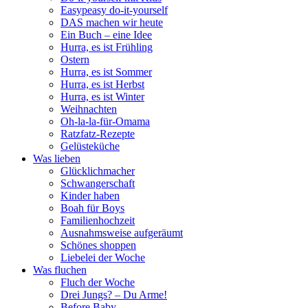
Easypeasy do-it-yourself
DAS machen wir heute
Ein Buch – eine Idee
Hurra, es ist Frühling
Ostern
Hurra, es ist Sommer
Hurra, es ist Herbst
Hurra, es ist Winter
Weihnachten
Oh-la-la-für-Omama
Ratzfatz-Rezepte
Gelüsteküche
Was lieben
Glücklichmacher
Schwangerschaft
Kinder haben
Boah für Boys
Familienhochzeit
Ausnahmsweise aufgeräumt
Schönes shoppen
Liebelei der Woche
Was fluchen
Fluch der Woche
Drei Jungs? – Du Arme!
Before Baby