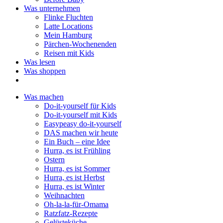
Was unternehmen
Flinke Fluchten
Latte Locations
Mein Hamburg
Pärchen-Wochenenden
Reisen mit Kids
Was lesen
Was shoppen
Was machen
Do-it-yourself für Kids
Do-it-yourself mit Kids
Easypeasy do-it-yourself
DAS machen wir heute
Ein Buch – eine Idee
Hurra, es ist Frühling
Ostern
Hurra, es ist Sommer
Hurra, es ist Herbst
Hurra, es ist Winter
Weihnachten
Oh-la-la-für-Omama
Ratzfatz-Rezepte
Gelüsteküche