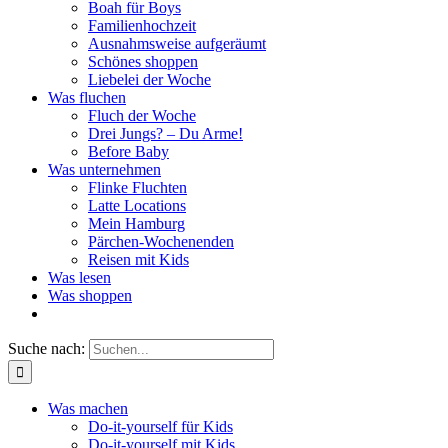
Boah für Boys
Familienhochzeit
Ausnahmsweise aufgeräumt
Schönes shoppen
Liebelei der Woche
Was fluchen
Fluch der Woche
Drei Jungs? – Du Arme!
Before Baby
Was unternehmen
Flinke Fluchten
Latte Locations
Mein Hamburg
Pärchen-Wochenenden
Reisen mit Kids
Was lesen
Was shoppen
Suche nach:
Was machen
Do-it-yourself für Kids
Do-it-yourself mit Kids