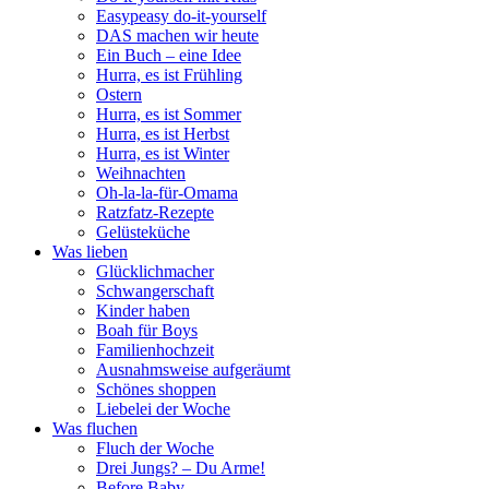
Easypeasy do-it-yourself
DAS machen wir heute
Ein Buch – eine Idee
Hurra, es ist Frühling
Ostern
Hurra, es ist Sommer
Hurra, es ist Herbst
Hurra, es ist Winter
Weihnachten
Oh-la-la-für-Omama
Ratzfatz-Rezepte
Gelüsteküche
Was lieben
Glücklichmacher
Schwangerschaft
Kinder haben
Boah für Boys
Familienhochzeit
Ausnahmsweise aufgeräumt
Schönes shoppen
Liebelei der Woche
Was fluchen
Fluch der Woche
Drei Jungs? – Du Arme!
Before Baby