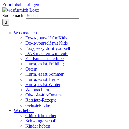
Zum Inhalt springen
Suche nach:
Was machen
Do-it-yourself für Kids
Do-it-yourself mit Kids
Easypeasy do-it-yourself
DAS machen wir heute
Ein Buch – eine Idee
Hurra, es ist Frühling
Ostern
Hurra, es ist Sommer
Hurra, es ist Herbst
Hurra, es ist Winter
Weihnachten
Oh-la-la-für-Omama
Ratzfatz-Rezepte
Gelüsteküche
Was lieben
Glücklichmacher
Schwangerschaft
Kinder haben