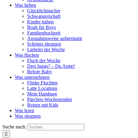
Was lieben
Glücklichmacher
Schwangerschaft
Kinder haben
Boah für Boys
Familienhochzeit
Ausnahmsweise aufgeräumt
Schönes shoppen
Liebelei der Woche
Was fluchen
Fluch der Woche
Drei Jungs? – Du Arme!
Before Baby
Was unternehmen
Flinke Fluchten
Latte Locations
Mein Hamburg
Pärchen-Wochenenden
Reisen mit Kids
Was lesen
Was shoppen
Suche nach: