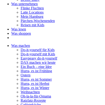
Was unternehmen
Flinke Fluchten
Latte Locations
Mein Hamburg
Pärchen-Wochenenden
Reisen mit Kids
Was lesen
Was shoppen
Was machen
Do-it-yourself für Kids
Do-it-yourself mit Kids
Easypeasy do-it-yourself
DAS machen wir heute
Ein Buch – eine Idee
Hurra, es ist Frühling
Ostern
Hurra, es ist Sommer
Hurra, es ist Herbst
Hurra, es ist Winter
Weihnachten
Oh-la-la-für-Omama
Ratzfatz-Rezepte
Gelüsteküche