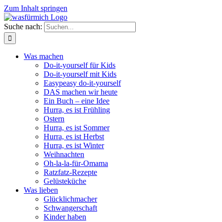
Zum Inhalt springen
Suche nach:
Was machen
Do-it-yourself für Kids
Do-it-yourself mit Kids
Easypeasy do-it-yourself
DAS machen wir heute
Ein Buch – eine Idee
Hurra, es ist Frühling
Ostern
Hurra, es ist Sommer
Hurra, es ist Herbst
Hurra, es ist Winter
Weihnachten
Oh-la-la-für-Omama
Ratzfatz-Rezepte
Gelüsteküche
Was lieben
Glücklichmacher
Schwangerschaft
Kinder haben