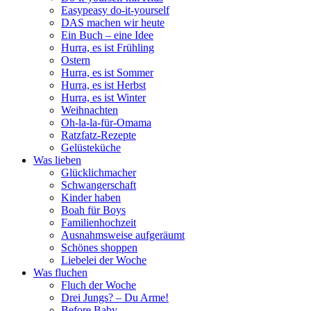
Easypeasy do-it-yourself
DAS machen wir heute
Ein Buch – eine Idee
Hurra, es ist Frühling
Ostern
Hurra, es ist Sommer
Hurra, es ist Herbst
Hurra, es ist Winter
Weihnachten
Oh-la-la-für-Omama
Ratzfatz-Rezepte
Gelüsteküche
Was lieben
Glücklichmacher
Schwangerschaft
Kinder haben
Boah für Boys
Familienhochzeit
Ausnahmsweise aufgeräumt
Schönes shoppen
Liebelei der Woche
Was fluchen
Fluch der Woche
Drei Jungs? – Du Arme!
Before Baby