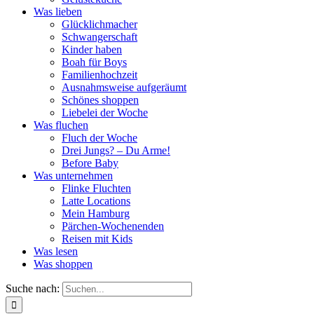
Was lieben
Glücklichmacher
Schwangerschaft
Kinder haben
Boah für Boys
Familienhochzeit
Ausnahmsweise aufgeräumt
Schönes shoppen
Liebelei der Woche
Was fluchen
Fluch der Woche
Drei Jungs? – Du Arme!
Before Baby
Was unternehmen
Flinke Fluchten
Latte Locations
Mein Hamburg
Pärchen-Wochenenden
Reisen mit Kids
Was lesen
Was shoppen
Suche nach: