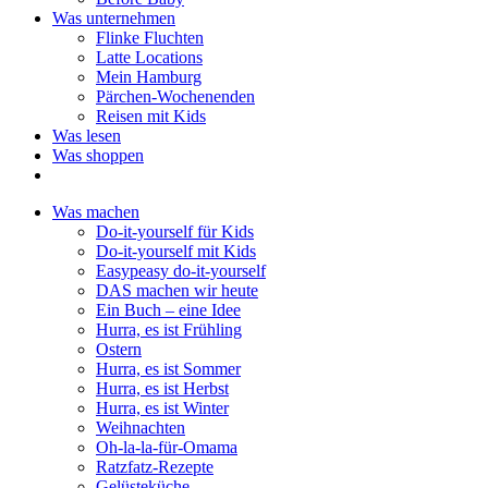
Was unternehmen
Flinke Fluchten
Latte Locations
Mein Hamburg
Pärchen-Wochenenden
Reisen mit Kids
Was lesen
Was shoppen
Was machen
Do-it-yourself für Kids
Do-it-yourself mit Kids
Easypeasy do-it-yourself
DAS machen wir heute
Ein Buch – eine Idee
Hurra, es ist Frühling
Ostern
Hurra, es ist Sommer
Hurra, es ist Herbst
Hurra, es ist Winter
Weihnachten
Oh-la-la-für-Omama
Ratzfatz-Rezepte
Gelüsteküche