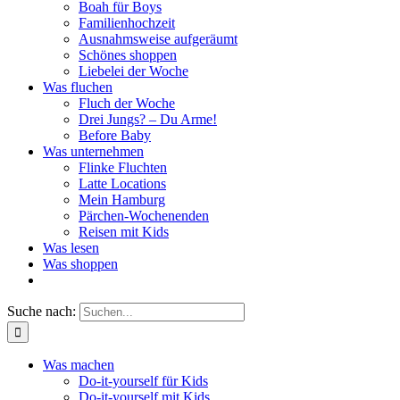
Boah für Boys
Familienhochzeit
Ausnahmsweise aufgeräumt
Schönes shoppen
Liebelei der Woche
Was fluchen
Fluch der Woche
Drei Jungs? – Du Arme!
Before Baby
Was unternehmen
Flinke Fluchten
Latte Locations
Mein Hamburg
Pärchen-Wochenenden
Reisen mit Kids
Was lesen
Was shoppen
Suche nach:
Was machen
Do-it-yourself für Kids
Do-it-yourself mit Kids