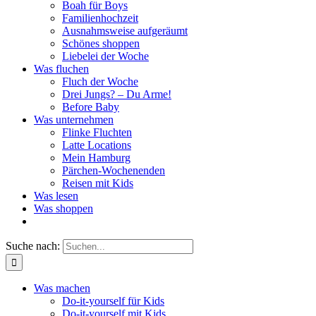
Boah für Boys
Familienhochzeit
Ausnahmsweise aufgeräumt
Schönes shoppen
Liebelei der Woche
Was fluchen
Fluch der Woche
Drei Jungs? – Du Arme!
Before Baby
Was unternehmen
Flinke Fluchten
Latte Locations
Mein Hamburg
Pärchen-Wochenenden
Reisen mit Kids
Was lesen
Was shoppen
Suche nach:
Was machen
Do-it-yourself für Kids
Do-it-yourself mit Kids