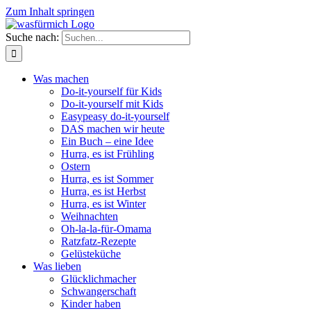
Zum Inhalt springen
Suche nach:
Was machen
Do-it-yourself für Kids
Do-it-yourself mit Kids
Easypeasy do-it-yourself
DAS machen wir heute
Ein Buch – eine Idee
Hurra, es ist Frühling
Ostern
Hurra, es ist Sommer
Hurra, es ist Herbst
Hurra, es ist Winter
Weihnachten
Oh-la-la-für-Omama
Ratzfatz-Rezepte
Gelüsteküche
Was lieben
Glücklichmacher
Schwangerschaft
Kinder haben