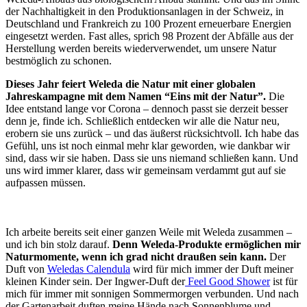
der Nachhaltigkeit in den Produktionsanlagen in der Schweiz, in
Deutschland und Frankreich zu 100 Prozent erneuerbare Energien
eingesetzt werden. Fast alles, sprich 98 Prozent der Abfälle aus der
Herstellung werden bereits wiederverwendet, um unsere Natur
bestmöglich zu schonen.
Dieses Jahr feiert Weleda die Natur mit einer globalen
Jahreskampagne mit dem Namen “Eins mit der Natur”.
Die
Idee entstand lange vor Corona – dennoch passt sie derzeit besser
denn je, finde ich. Schließlich entdecken wir alle die Natur neu,
erobern sie uns zurück – und das äußerst rücksichtvoll. Ich habe das
Gefühl, uns ist noch einmal mehr klar geworden, wie dankbar wir
sind, dass wir sie haben. Dass sie uns niemand schließen kann. Und
uns wird immer klarer, dass wir gemeinsam verdammt gut auf sie
aufpassen müssen.
Ich arbeite bereits seit einer ganzen Weile mit Weleda zusammen –
und ich bin stolz darauf.
Denn Weleda-Produkte ermöglichen mir
Naturmomente, wenn ich grad nicht draußen sein kann.
Der
Duft von
Weledas Calendula
wird für mich immer der Duft meiner
kleinen Kinder sein. Der Ingwer-Duft der
Feel Good Shower
ist für
mich für immer mit sonnigen Sommermorgen verbunden. Und nach
der Gartenarbeit duften meine Hände nach Sonnenblume und