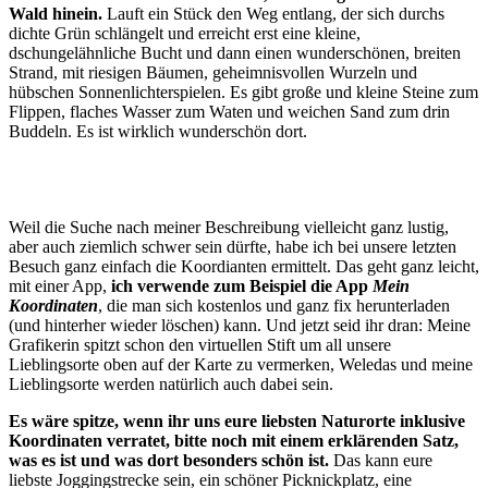
Wald hinein.
Lauft ein Stück den Weg entlang, der sich durchs
dichte Grün schlängelt und erreicht erst eine kleine,
dschungelähnliche Bucht und dann einen wunderschönen, breiten
Strand, mit riesigen Bäumen, geheimnisvollen Wurzeln und
hübschen Sonnenlichterspielen. Es gibt große und kleine Steine zum
Flippen, flaches Wasser zum Waten und weichen Sand zum drin
Buddeln. Es ist wirklich wunderschön dort.
Weil die Suche nach meiner Beschreibung vielleicht ganz lustig,
aber auch ziemlich schwer sein dürfte, habe ich bei unsere letzten
Besuch ganz einfach die Koordianten ermittelt. Das geht ganz leicht,
mit einer App,
ich verwende zum Beispiel die App
Mein
Koordinaten
, die man sich kostenlos und ganz fix herunterladen
(und hinterher wieder löschen) kann. Und jetzt seid ihr dran: Meine
Grafikerin spitzt schon den virtuellen Stift um all unsere
Lieblingsorte oben auf der Karte zu vermerken, Weledas und meine
Lieblingsorte werden natürlich auch dabei sein.
Es wäre spitze, wenn ihr uns eure liebsten Naturorte inklusive
Koordinaten verratet, bitte noch mit einem erklärenden Satz,
was es ist und was dort besonders schön ist.
Das kann eure
liebste Joggingstrecke sein, ein schöner Picknickplatz, eine