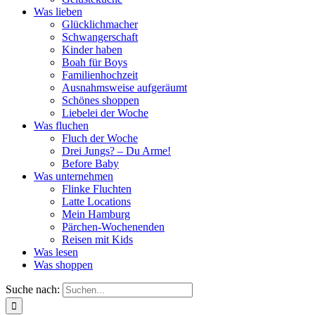
Was lieben
Glücklichmacher
Schwangerschaft
Kinder haben
Boah für Boys
Familienhochzeit
Ausnahmsweise aufgeräumt
Schönes shoppen
Liebelei der Woche
Was fluchen
Fluch der Woche
Drei Jungs? – Du Arme!
Before Baby
Was unternehmen
Flinke Fluchten
Latte Locations
Mein Hamburg
Pärchen-Wochenenden
Reisen mit Kids
Was lesen
Was shoppen
Suche nach: