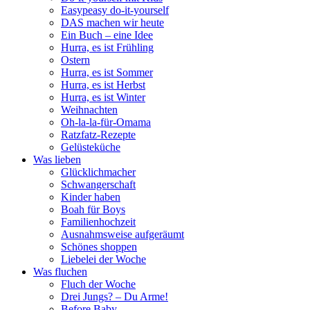
Easypeasy do-it-yourself
DAS machen wir heute
Ein Buch – eine Idee
Hurra, es ist Frühling
Ostern
Hurra, es ist Sommer
Hurra, es ist Herbst
Hurra, es ist Winter
Weihnachten
Oh-la-la-für-Omama
Ratzfatz-Rezepte
Gelüsteküche
Was lieben
Glücklichmacher
Schwangerschaft
Kinder haben
Boah für Boys
Familienhochzeit
Ausnahmsweise aufgeräumt
Schönes shoppen
Liebelei der Woche
Was fluchen
Fluch der Woche
Drei Jungs? – Du Arme!
Before Baby