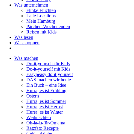
Was unternehmen
Flinke Fluchten
Latte Locations
Mein Hamburg
Pärchen-Wochenenden
Reisen mit Kids
Was lesen
Was shoppen
Was machen
Do-it-yourself für Kids
Do-it-yourself mit Kids
Easypeasy do-it-yourself
DAS machen wir heute
Ein Buch – eine Idee
Hurra, es ist Frühling
Ostern
Hurra, es ist Sommer
Hurra, es ist Herbst
Hurra, es ist Winter
Weihnachten
Oh-la-la-für-Omama
Ratzfatz-Rezepte
Gelüsteküche