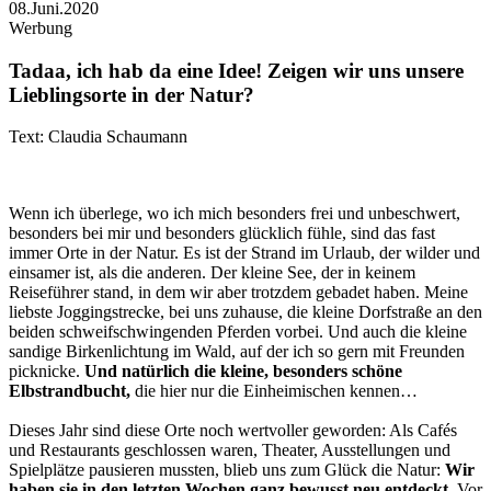
08.Juni.2020
Werbung
Tadaa, ich hab da eine Idee! Zeigen wir uns unsere
Lieblingsorte in der Natur?
Text: Claudia Schaumann
Wenn ich überlege, wo ich mich besonders frei und unbeschwert,
besonders bei mir und besonders glücklich fühle, sind das fast
immer Orte in der Natur. Es ist der Strand im Urlaub, der wilder und
einsamer ist, als die anderen. Der kleine See, der in keinem
Reiseführer stand, in dem wir aber trotzdem gebadet haben. Meine
liebste Joggingstrecke, bei uns zuhause, die kleine Dorfstraße an den
beiden schweifschwingenden Pferden vorbei. Und auch die kleine
sandige Birkenlichtung im Wald, auf der ich so gern mit Freunden
picknicke.
Und natürlich die kleine, besonders schöne
Elbstrandbucht,
die hier nur die Einheimischen kennen…
Dieses Jahr sind diese Orte noch wertvoller geworden: Als Cafés
und Restaurants geschlossen waren, Theater, Ausstellungen und
Spielplätze pausieren mussten, blieb uns zum Glück die Natur:
Wir
haben sie in den letzten Wochen ganz bewusst neu entdeckt.
Vor