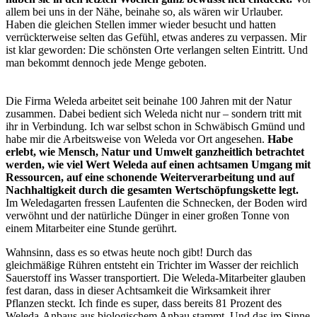
allem bei uns in der Nähe, beinahe so, als wären wir Urlauber.
Haben die gleichen Stellen immer wieder besucht und hatten
verrückterweise selten das Gefühl, etwas anderes zu verpassen. Mir
ist klar geworden: Die schönsten Orte verlangen selten Eintritt. Und
man bekommt dennoch jede Menge geboten.
Die Firma Weleda arbeitet seit beinahe 100 Jahren mit der Natur
zusammen. Dabei bedient sich Weleda nicht nur – sondern tritt mit
ihr in Verbindung. Ich war selbst schon in Schwäbisch Gmünd und
habe mir die Arbeitsweise von Weleda vor Ort angesehen.
Habe
erlebt, wie Mensch, Natur und Umwelt ganzheitlich betrachtet
werden, wie viel Wert Weleda auf einen achtsamen Umgang mit
Ressourcen, auf eine schonende Weiterverarbeitung und auf
Nachhaltigkeit durch die gesamten Wertschöpfungskette legt.
Im Weledagarten fressen Laufenten die Schnecken, der Boden wird
verwöhnt und der natürliche Dünger in einer großen Tonne von
einem Mitarbeiter eine Stunde gerührt.
Wahnsinn, dass es so etwas heute noch gibt! Durch das
gleichmäßige Rühren entsteht ein Trichter im Wasser der reichlich
Sauerstoff ins Wasser transportiert. Die Weleda-Mitarbeiter glauben
fest daran, dass in dieser Achtsamkeit die Wirksamkeit ihrer
Pflanzen steckt. Ich finde es super, dass bereits 81 Prozent des
Weleda-Anbaus aus biologischem Anbau stammt. Und das im Sinne