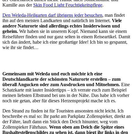
Kamille aus der
Skin Food Light Feuchtigkeitspflege
.
Den Weleda-Heilgarten darf übrigens jeder besuchen
, man findet
ihn auf den meisten Landkarten und natürlich im Internet.
Viele
andere Naturorte sind allerdings echtes Insiderwissen und
geheim.
Wir haben sie in unserem Kopf. Niemand kann sie einem
Reiseführer finden und nur ganz selten in einem Reiseartikel. Damit
sich das ändert, habe ich eine großartige Idee! Ich bin so gespannt,
wie ihr sie findet…
Gemeinsam mit Weleda und euch möchte ich eine
Deutschlandkarte der schönsten Naturorte erstellen – zum
überall Angucken oder zum Ausdrucken und Mitnehmen.
Eine
Schatzkarte mit lauter Insidertipps – ich verrate euch zum Beispiel
meinen liebsten Elbstrand bei uns in der Nähe. Das habe ich vorher
noch nie getan, aber für dieses Herzensprojekt mache ich es.
Den Strand zu finden ist für Touristen ansonsten nicht leicht. Ich
beschreibe es mal so: Ihr parkt am Parkplatz Zollenspieker, direkt an
der Fähre, lauft dann ein Stück den Deich hinunter, weg vom
Zollenspieker Fährhaus.
Wenn oben am Deich die Spitze eines
Bushaltestellenschildes zu sehen ist, dann biegt ihr links in den