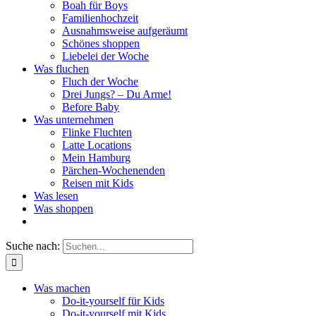
Boah für Boys
Familienhochzeit
Ausnahmsweise aufgeräumt
Schönes shoppen
Liebelei der Woche
Was fluchen
Fluch der Woche
Drei Jungs? – Du Arme!
Before Baby
Was unternehmen
Flinke Fluchten
Latte Locations
Mein Hamburg
Pärchen-Wochenenden
Reisen mit Kids
Was lesen
Was shoppen
Suche nach:
Was machen
Do-it-yourself für Kids
Do-it-yourself mit Kids