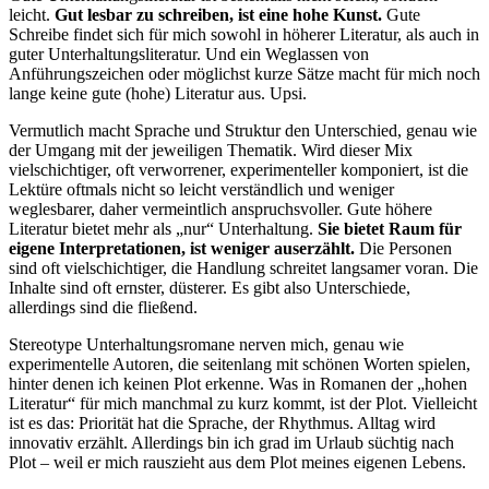
leicht.
Gut lesbar zu schreiben, ist eine hohe Kunst.
Gute
Schreibe findet sich für mich sowohl in höherer Literatur, als auch in
guter Unterhaltungsliteratur. Und ein Weglassen von
Anführungszeichen oder möglichst kurze Sätze macht für mich noch
lange keine gute (hohe) Literatur aus. Upsi.
Vermutlich macht Sprache und Struktur den Unterschied, genau wie
der Umgang mit der jeweiligen Thematik. Wird dieser Mix
vielschichtiger, oft verworrener, experimenteller komponiert, ist die
Lektüre oftmals nicht so leicht verständlich und weniger
weglesbarer, daher vermeintlich anspruchsvoller. Gute höhere
Literatur bietet mehr als „nur“ Unterhaltung.
Sie bietet Raum für
eigene Interpretationen, ist weniger auserzählt.
Die Personen
sind oft vielschichtiger, die Handlung schreitet langsamer voran. Die
Inhalte sind oft ernster, düsterer. Es gibt also Unterschiede,
allerdings sind die fließend.
Stereotype Unterhaltungsromane nerven mich, genau wie
experimentelle Autoren, die seitenlang mit schönen Worten spielen,
hinter denen ich keinen Plot erkenne. Was in Romanen der „hohen
Literatur“ für mich manchmal zu kurz kommt, ist der Plot. Vielleicht
ist es das: Priorität hat die Sprache, der Rhythmus. Alltag wird
innovativ erzählt. Allerdings bin ich grad im Urlaub süchtig nach
Plot – weil er mich rauszieht aus dem Plot meines eigenen Lebens.