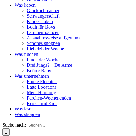
Was lieben
Glücklichmacher
Schwangerschaft
Kinder haben
Boah für Boys
Familienhochzeit
Ausnahmsweise aufgeräumt
Schönes shoppen
Liebelei der Woche
Was fluchen
Fluch der Woche
Drei Jungs? – Du Arme!
Before Baby
Was unternehmen
Flinke Fluchten
Latte Locations
Mein Hamburg
Pärchen-Wochenenden
Reisen mit Kids
Was lesen
Was shoppen
Suche nach: