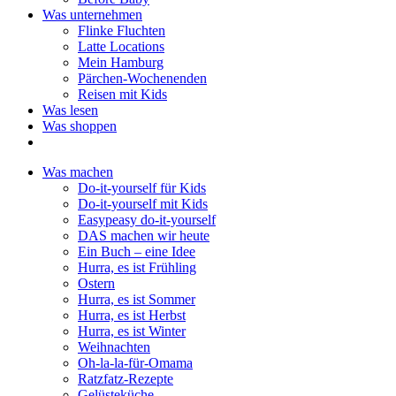
Was unternehmen
Flinke Fluchten
Latte Locations
Mein Hamburg
Pärchen-Wochenenden
Reisen mit Kids
Was lesen
Was shoppen
Was machen
Do-it-yourself für Kids
Do-it-yourself mit Kids
Easypeasy do-it-yourself
DAS machen wir heute
Ein Buch – eine Idee
Hurra, es ist Frühling
Ostern
Hurra, es ist Sommer
Hurra, es ist Herbst
Hurra, es ist Winter
Weihnachten
Oh-la-la-für-Omama
Ratzfatz-Rezepte
Gelüsteküche