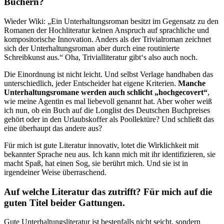
Büchern?
Wieder Wiki: „Ein Unterhaltungsroman besitzt im Gegensatz zu den
Romanen der Hochliteratur keinen Anspruch auf sprachliche und
kompositorische Innovation. Anders als der Trivialroman zeichnet
sich der Unterhaltungsroman aber durch eine routinierte
Schreibkunst aus.“ Oha, Trivialliteratur gibt‘s also auch noch.
Die Einordnung ist nicht leicht. Und selbst Verlage handhaben das
unterschiedlich, jeder Entscheider hat eigene Kriterien.
Manche
Unterhaltungsromane werden auch schlicht „hochgecovert“
,
wie meine Agentin es mal liebevoll genannt hat. Aber woher weiß
ich nun, ob ein Buch auf die Longlist des Deutschen Buchpreises
gehört oder in den Urlaubskoffer als Poollektüre? Und schließt das
eine überhaupt das andere aus?
Für mich ist gute Literatur innovativ, lotet die Wirklichkeit mit
bekannter Sprache neu aus. Ich kann mich mit ihr identifizieren, sie
macht Spaß, hat einen Sog, sie berührt mich. Und sie ist in
irgendeiner Weise überraschend.
Auf welche Literatur das zutrifft? Für mich auf die
guten Titel beider Gattungen.
Gute Unterhaltungsliteratur ist bestenfalls nicht seicht, sondern