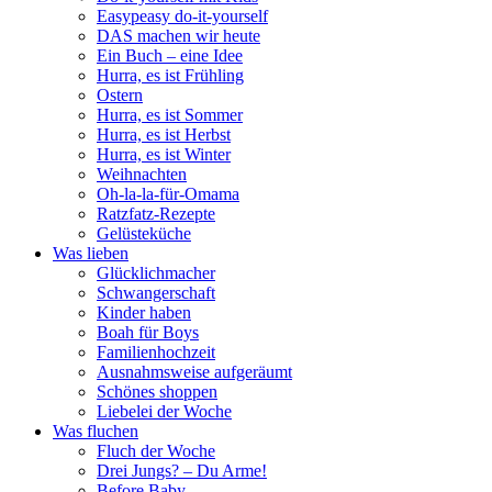
Easypeasy do-it-yourself
DAS machen wir heute
Ein Buch – eine Idee
Hurra, es ist Frühling
Ostern
Hurra, es ist Sommer
Hurra, es ist Herbst
Hurra, es ist Winter
Weihnachten
Oh-la-la-für-Omama
Ratzfatz-Rezepte
Gelüsteküche
Was lieben
Glücklichmacher
Schwangerschaft
Kinder haben
Boah für Boys
Familienhochzeit
Ausnahmsweise aufgeräumt
Schönes shoppen
Liebelei der Woche
Was fluchen
Fluch der Woche
Drei Jungs? – Du Arme!
Before Baby