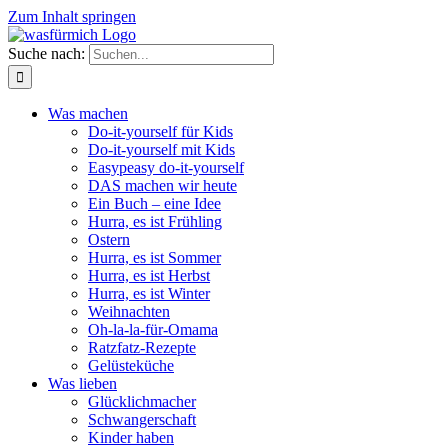
Zum Inhalt springen
Suche nach:
Was machen
Do-it-yourself für Kids
Do-it-yourself mit Kids
Easypeasy do-it-yourself
DAS machen wir heute
Ein Buch – eine Idee
Hurra, es ist Frühling
Ostern
Hurra, es ist Sommer
Hurra, es ist Herbst
Hurra, es ist Winter
Weihnachten
Oh-la-la-für-Omama
Ratzfatz-Rezepte
Gelüsteküche
Was lieben
Glücklichmacher
Schwangerschaft
Kinder haben