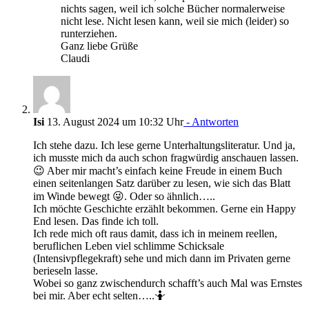
nichts sagen, weil ich solche Bücher normalerweise
nicht lese. Nicht lesen kann, weil sie mich (leider) so
runterziehen.
Ganz liebe Grüße
Claudi
Isi
13. August 2024 um 10:32 Uhr
- Antworten
Ich stehe dazu. Ich lese gerne Unterhaltungsliteratur. Und ja,
ich musste mich da auch schon fragwürdig anschauen lassen.
😉 Aber mir macht’s einfach keine Freude in einem Buch
einen seitenlangen Satz darüber zu lesen, wie sich das Blatt
im Winde bewegt 😜. Oder so ähnlich…..
Ich möchte Geschichte erzählt bekommen. Gerne ein Happy
End lesen. Das finde ich toll.
Ich rede mich oft raus damit, dass ich in meinem reellen,
beruflichen Leben viel schlimme Schicksale
(Intensivpflegekraft) sehe und mich dann im Privaten gerne
berieseln lasse.
Wobei so ganz zwischendurch schafft’s auch Mal was Ernstes
bei mir. Aber echt selten…..🤷