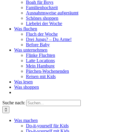
Boah für Boys
Familienhochzeit
Ausnahmsweise aufgeräumt
Schönes shoppen
Liebelei der Woche
Was fluchen
Fluch der Woche
Drei Jungs? – Du Arme!
Before Baby
Was unternehmen
Flinke Fluchten
Latte Locations
Mein Hamburg
Pärchen-Wochenenden
Reisen mit Kids
Was lesen
Was shoppen
Suche nach:
Was machen
Do-it-yourself für Kids
Do-it-yourself mit Kids