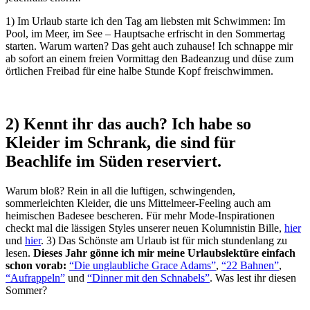
1) Im Urlaub starte ich den Tag am liebsten mit Schwimmen: Im
Pool, im Meer, im See – Hauptsache erfrischt in den Sommertag
starten. Warum warten? Das geht auch zuhause! Ich schnappe mir
ab sofort an einem freien Vormittag den Badeanzug und düse zum
örtlichen Freibad für eine halbe Stunde Kopf freischwimmen.
2) Kennt ihr das auch? Ich habe so
Kleider im Schrank, die sind für
Beachlife im Süden reserviert.
Warum bloß? Rein in all die luftigen, schwingenden,
sommerleichten Kleider, die uns Mittelmeer-Feeling auch am
heimischen Badesee bescheren. Für mehr Mode-Inspirationen
checkt mal die lässigen Styles unserer neuen Kolumnistin Bille,
hier
und
hier
. 3) Das Schönste am Urlaub ist für mich stundenlang zu
lesen.
Dieses Jahr gönne ich mir meine Urlaubslektüre einfach
schon vorab:
“Die unglaubliche Grace Adams”
,
“22 Bahnen”
,
“Aufrappeln”
und
“Dinner mit den Schnabels”
. Was lest ihr diesen
Sommer?