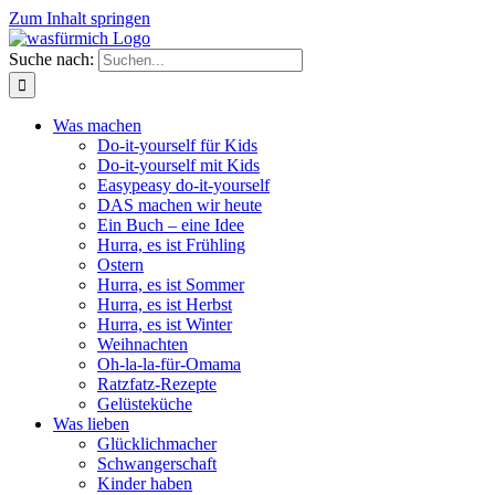
Zum Inhalt springen
Suche nach:
Was machen
Do-it-yourself für Kids
Do-it-yourself mit Kids
Easypeasy do-it-yourself
DAS machen wir heute
Ein Buch – eine Idee
Hurra, es ist Frühling
Ostern
Hurra, es ist Sommer
Hurra, es ist Herbst
Hurra, es ist Winter
Weihnachten
Oh-la-la-für-Omama
Ratzfatz-Rezepte
Gelüsteküche
Was lieben
Glücklichmacher
Schwangerschaft
Kinder haben