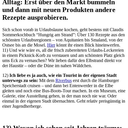
Alltag: Erst über den Markt bummeln
und dann mit neuen Produkten andere
Rezepte ausprobieren.
Sich schon vorab in Urlaubslaune kochen, geht bestens mit Claudis
Sommerkochbuch “Hungrig am Strand”: Über 130 Rezepte aus den
schönsten Urlaubsregionen – von Aquitanien bis Smaland, von der
Ostsee bis an die Mosel.
Hier
könnt ihr einen Blick hineinwerfen.
11) Und wie wäre es, all die frisch zubereiteten Urlaubs-Leckereien
in einem Picknick-Korb zu verstauen und am schönsten Platz gleich
ums Eck zu vernaschen? Wir lieben dafür den Elbstrand direkt vor
der Haustür – oder die Düne im nahen Wäldchen.
12)
Ich liebe es ja auch, wie ein Tourist in der eigenen Stadt
unterwegs zu sein:
Mit dem
Riverbus
erst durch die Hamburger
Speicherstadt cruisen – und dann bei Entenwerder in die Elbe
gleiten und noch eine Bus-Boots-Tour machen. In ein Museum, eine
Galerie, eine Ausstellung gehen, in der man noch nie war. Oder
einmal in der eigenen Stadt übernachten. Geht relativ preisgünstig in
einer Jugendherberge.
13) Wovon ich schon seit Jahren träume: