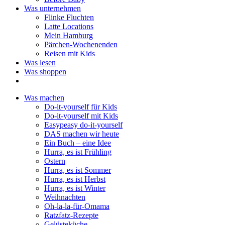
Was unternehmen
Flinke Fluchten
Latte Locations
Mein Hamburg
Pärchen-Wochenenden
Reisen mit Kids
Was lesen
Was shoppen
Was machen
Do-it-yourself für Kids
Do-it-yourself mit Kids
Easypeasy do-it-yourself
DAS machen wir heute
Ein Buch – eine Idee
Hurra, es ist Frühling
Ostern
Hurra, es ist Sommer
Hurra, es ist Herbst
Hurra, es ist Winter
Weihnachten
Oh-la-la-für-Omama
Ratzfatz-Rezepte
Gelüsteküche