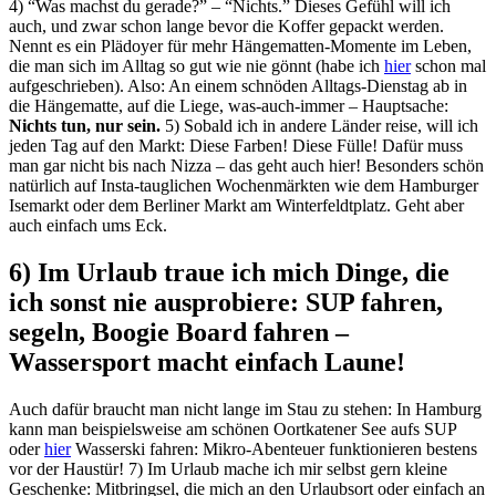
4) “Was machst du gerade?” – “Nichts.” Dieses Gefühl will ich
auch, und zwar schon lange bevor die Koffer gepackt werden.
Nennt es ein Plädoyer für mehr Hängematten-Momente im Leben,
die man sich im Alltag so gut wie nie gönnt (habe ich
hier
schon mal
aufgeschrieben). Also: An einem schnöden Alltags-Dienstag ab in
die Hängematte, auf die Liege, was-auch-immer – Hauptsache:
Nichts tun, nur sein.
5) Sobald ich in andere Länder reise, will ich
jeden Tag auf den Markt: Diese Farben! Diese Fülle! Dafür muss
man gar nicht bis nach Nizza – das geht auch hier! Besonders schön
natürlich auf Insta-tauglichen Wochenmärkten wie dem Hamburger
Isemarkt oder dem Berliner Markt am Winterfeldtplatz. Geht aber
auch einfach ums Eck.
6) Im Urlaub traue ich mich Dinge, die
ich sonst nie ausprobiere: SUP fahren,
segeln, Boogie Board fahren –
Wassersport macht einfach Laune!
Auch dafür braucht man nicht lange im Stau zu stehen: In Hamburg
kann man beispielsweise am schönen Oortkatener See aufs SUP
oder
hier
Wasserski fahren: Mikro-Abenteuer funktionieren bestens
vor der Haustür! 7) Im Urlaub mache ich mir selbst gern kleine
Geschenke: Mitbringsel, die mich an den Urlaubsort oder einfach an