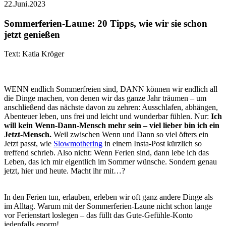
22.Juni.2023
Sommerferien-Laune: 20 Tipps, wie wir sie schon
jetzt genießen
Text: Katia Kröger
WENN endlich Sommerfreien sind, DANN können wir endlich all
die Dinge machen, von denen wir das ganze Jahr träumen – um
anschließend das nächste davon zu zehren: Ausschlafen, abhängen,
Abenteuer leben, uns frei und leicht und wunderbar fühlen. Nur:
Ich
will kein Wenn-Dann-Mensch mehr sein – viel lieber bin ich ein
Jetzt-Mensch.
Weil zwischen Wenn und Dann so viel öfters ein
Jetzt passt, wie
Slowmothering
in einem Insta-Post kürzlich so
treffend schrieb. Also nicht: Wenn Ferien sind, dann lebe ich das
Leben, das ich mir eigentlich im Sommer wünsche. Sondern genau
jetzt, hier und heute. Macht ihr mit…?
In den Ferien tun, erlauben, erleben wir oft ganz andere Dinge als
im Alltag. Warum mit der Sommerferien-Laune nicht schon lange
vor Ferienstart loslegen – das füllt das Gute-Gefühle-Konto
jedenfalls enorm!