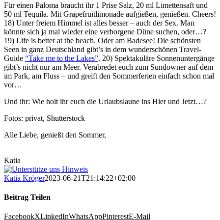
Für einen Paloma braucht ihr 1 Prise Salz, 20 ml Limettensaft und
50 ml Tequila. Mit Grapefruitlimonade aufgießen, genießen. Cheers!
18) Unter freiem Himmel ist alles besser – auch der Sex. Man
könnte sich ja mal wieder eine verborgene Düne suchen, oder…?
19) Life is better at the beach. Oder am Badesee! Die schönsten
Seen in ganz Deutschland gibt’s in dem wunderschönen Travel-
Guide
“Take me to the Lakes”
. 20) Spektakuläre Sonnenuntergänge
gibt’s nicht nur am Meer. Verabredet euch zum Sundowner auf dem
im Park, am Fluss – und greift den Sommerferien einfach schon mal
vor…
Und ihr: Wie holt ihr euch die Urlaubslaune ins Hier und Jetzt…?
Fotos: privat, Shutterstock
Alle Liebe, genießt den Sommer,
Katia
Katia Kröger
2023-06-21T21:14:22+02:00
Beitrag Teilen
Facebook
X
LinkedIn
WhatsApp
Pinterest
E-Mail