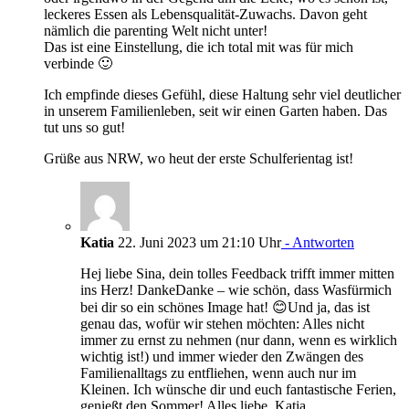
leckeres Essen als Lebensqualität-Zuwachs. Davon geht
nämlich die parenting Welt nicht unter!
Das ist eine Einstellung, die ich total mit was für mich
verbinde 🙂
Ich empfinde dieses Gefühl, diese Haltung sehr viel deutlicher
in unserem Familienleben, seit wir einen Garten haben. Das
tut uns so gut!
Grüße aus NRW, wo heut der erste Schulferientag ist!
Katia
22. Juni 2023 um 21:10 Uhr
- Antworten
Hej liebe Sina, dein tolles Feedback trifft immer mitten
ins Herz! DankeDanke – wie schön, dass Wasfürmich
bei dir so ein schönes Image hat! 😊Und ja, das ist
genau das, wofür wir stehen möchten: Alles nicht
immer zu ernst zu nehmen (nur dann, wenn es wirklich
wichtig ist!) und immer wieder den Zwängen des
Familienalltags zu entfliehen, wenn auch nur im
Kleinen. Ich wünsche dir und euch fantastische Ferien,
genießt den Sommer! Alles liebe, Katia