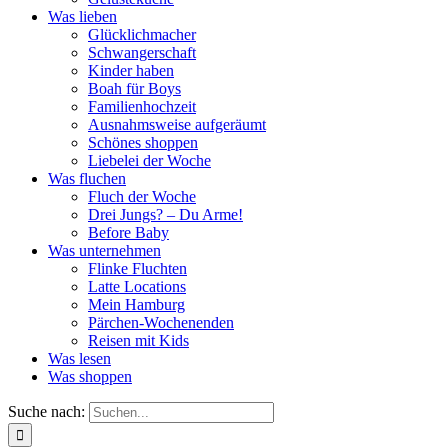
Was lieben
Glücklichmacher
Schwangerschaft
Kinder haben
Boah für Boys
Familienhochzeit
Ausnahmsweise aufgeräumt
Schönes shoppen
Liebelei der Woche
Was fluchen
Fluch der Woche
Drei Jungs? – Du Arme!
Before Baby
Was unternehmen
Flinke Fluchten
Latte Locations
Mein Hamburg
Pärchen-Wochenenden
Reisen mit Kids
Was lesen
Was shoppen
Suche nach: