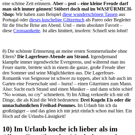
eine schöne Zeit erinnern.
Aber – psst – eine kleine Freude darf
man sich immer gönnen! Stöbert doch mal im WASFÜRMICH-
Shop:
Wir haben zum Beispiel
diese wunderschönen Tassen
aus
Portugal oder
dieses kuschelige Glitzertuch
als Pareo oder Begleiter
für die frische Brise am Abend. Und – mein absoluter Favorit –
diese
Croissantkette
. Ist alles limitiert, insofern: Schnell sein lohnt!
8) Die schönste Erinnerung an meine ersten Sommerurlaube ohne
Eltern?
Die Lagerfeuer-Abende am Strand.
Irgendjemand
klampfte immer irgendwelche Evergreens, und während man ins
Feuer starrte, breitete sich in einem die ganze, große Freude über
den Sommer und seine Möglichkeiten aus. Die Lagerfeuer-
Romantik von Seignosse ist schwer zu toppen, aber ich hab auch im
Garten eine Feuerschale und – hurra! – einen Gitarristen zum Mann.
Also: Sucht euch Strand und einen Musiker – und dann schön schief
“No woman, no cry” schmettern. 9) Im Alltag verkneife ich mir oft
Dinge, die als Kind die Welt bedeuteten:
Drei Kugeln Eis oder die
unnachahmlichen Freibad-Pommes.
Im Urlaub bin ich da
großzügiger – und das gönn ich mir jetzt einfach schon mal hier. Ein
Hoch auf die Urlaubs-Lässigkeit!
10) Im Urlaub koche ich lieber als im