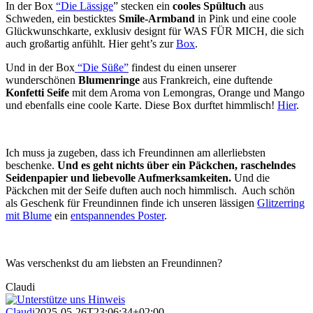
In der Box
“Die Lässige
” stecken ein
cooles Spültuch
aus
Schweden, ein besticktes
Smile-Armband
in Pink und eine coole
Glückwunschkarte, exklusiv designt für WAS FÜR MICH, die sich
auch großartig anfühlt. Hier geht’s zur
Box
.
Und in der Box
“Die Süße”
findest du einen unserer
wunderschönen
Blumenringe
aus Frankreich, eine duftende
Konfetti Seife
mit dem Aroma von Lemongras, Orange und Mango
und ebenfalls eine coole Karte. Diese Box durftet himmlisch!
Hier
.
Ich muss ja zugeben, dass ich Freundinnen am allerliebsten
beschenke.
Und es geht nichts über ein Päckchen, raschelndes
Seidenpapier und liebevolle Aufmerksamkeiten.
Und die
Päckchen mit der Seife duften auch noch himmlisch. Auch schön
als Geschenk für Freundinnen finde ich unseren lässigen
Glitzerring
mit Blume
ein
entspannendes Poster
.
Was verschenkst du am liebsten an Freundinnen?
Claudi
Claudi
2025-05-26T23:06:34+02:00