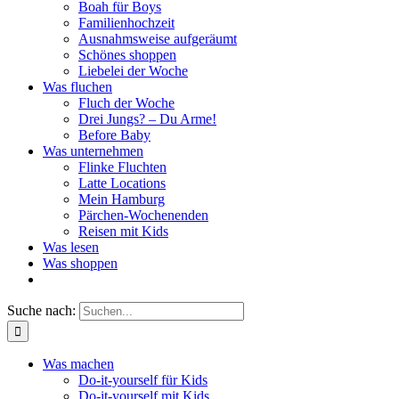
Boah für Boys
Familienhochzeit
Ausnahmsweise aufgeräumt
Schönes shoppen
Liebelei der Woche
Was fluchen
Fluch der Woche
Drei Jungs? – Du Arme!
Before Baby
Was unternehmen
Flinke Fluchten
Latte Locations
Mein Hamburg
Pärchen-Wochenenden
Reisen mit Kids
Was lesen
Was shoppen
Suche nach:
Was machen
Do-it-yourself für Kids
Do-it-yourself mit Kids