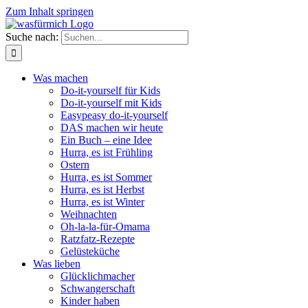
Zum Inhalt springen
Suche nach:
Was machen
Do-it-yourself für Kids
Do-it-yourself mit Kids
Easypeasy do-it-yourself
DAS machen wir heute
Ein Buch – eine Idee
Hurra, es ist Frühling
Ostern
Hurra, es ist Sommer
Hurra, es ist Herbst
Hurra, es ist Winter
Weihnachten
Oh-la-la-für-Omama
Ratzfatz-Rezepte
Gelüsteküche
Was lieben
Glücklichmacher
Schwangerschaft
Kinder haben