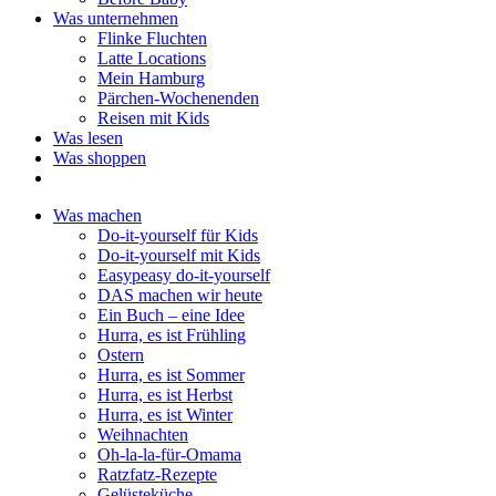
Was unternehmen
Flinke Fluchten
Latte Locations
Mein Hamburg
Pärchen-Wochenenden
Reisen mit Kids
Was lesen
Was shoppen
Was machen
Do-it-yourself für Kids
Do-it-yourself mit Kids
Easypeasy do-it-yourself
DAS machen wir heute
Ein Buch – eine Idee
Hurra, es ist Frühling
Ostern
Hurra, es ist Sommer
Hurra, es ist Herbst
Hurra, es ist Winter
Weihnachten
Oh-la-la-für-Omama
Ratzfatz-Rezepte
Gelüsteküche