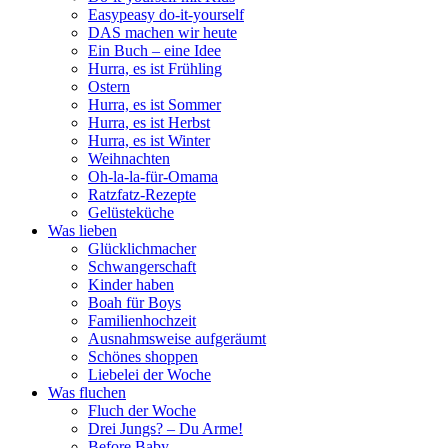
Easypeasy do-it-yourself
DAS machen wir heute
Ein Buch – eine Idee
Hurra, es ist Frühling
Ostern
Hurra, es ist Sommer
Hurra, es ist Herbst
Hurra, es ist Winter
Weihnachten
Oh-la-la-für-Omama
Ratzfatz-Rezepte
Gelüsteküche
Was lieben
Glücklichmacher
Schwangerschaft
Kinder haben
Boah für Boys
Familienhochzeit
Ausnahmsweise aufgeräumt
Schönes shoppen
Liebelei der Woche
Was fluchen
Fluch der Woche
Drei Jungs? – Du Arme!
Before Baby