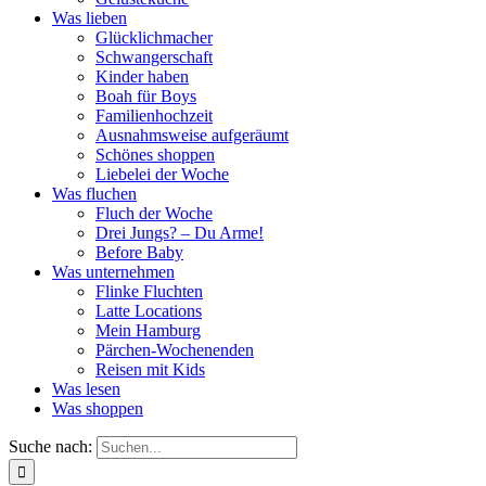
Was lieben
Glücklichmacher
Schwangerschaft
Kinder haben
Boah für Boys
Familienhochzeit
Ausnahmsweise aufgeräumt
Schönes shoppen
Liebelei der Woche
Was fluchen
Fluch der Woche
Drei Jungs? – Du Arme!
Before Baby
Was unternehmen
Flinke Fluchten
Latte Locations
Mein Hamburg
Pärchen-Wochenenden
Reisen mit Kids
Was lesen
Was shoppen
Suche nach: