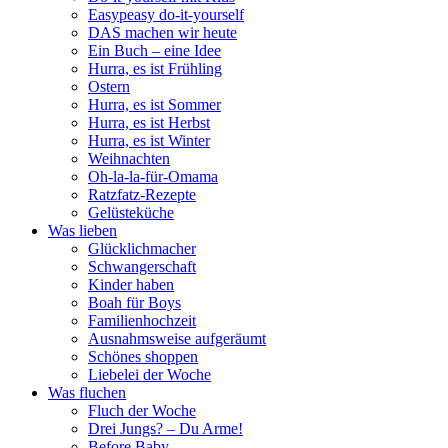
Easypeasy do-it-yourself
DAS machen wir heute
Ein Buch – eine Idee
Hurra, es ist Frühling
Ostern
Hurra, es ist Sommer
Hurra, es ist Herbst
Hurra, es ist Winter
Weihnachten
Oh-la-la-für-Omama
Ratzfatz-Rezepte
Gelüsteküche
Was lieben
Glücklichmacher
Schwangerschaft
Kinder haben
Boah für Boys
Familienhochzeit
Ausnahmsweise aufgeräumt
Schönes shoppen
Liebelei der Woche
Was fluchen
Fluch der Woche
Drei Jungs? – Du Arme!
Before Baby