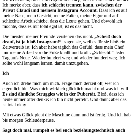
Ich merke aber, dass
ich schlecht trennen kann, zwischen der
Privat-Claudi und meinem Instagram-Account.
Dass ich es auf
meine Nase, mein Gesicht, meine Falten, meine Figur und auf
schlechte Arbeit schiebe, dass die Leute gehen. Und obwohl ich
möchte, dass es mir total egal ist, ist es das nicht.
Die meisten meiner Freunde verstehen das nicht.
„Scheiß doch
drauf, ist ja bloß Instagram!“
, sagen sie, weil es für sie bloß ein
Zeitvertreib ist. Ich aber habe täglich das Gefühl, dass mein Chef
mir meine Arbeit vor die Füße knallt und brüllt: „Schlecht!“ Jeden
Tag aufs Neue. Wieder hundert weg und wieder hundert weg. Ich
sollte wohl langsam lernen, damit umzugehen.
Ich
Auch ich drehe mich um mich. Frage mich derzeit oft, wer ich
eigentlich bin. Was mich wirklich glücklich macht und was ich will.
Es sind ähnliche Struggles wie in der Pubertät.
Bloß, dass ich
heute immer öfter denke: ich bin nicht perfekt. Und dann: aber das
ist total okay.
Mit etwas Glück piept die Maschine dann und ist fertig. Und ich hab
bis morgen Schleuderpause.
Sagt doch mal, rumpelt es bei euch beziehungstechnisch auch