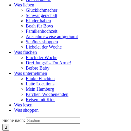
Was lieben
Glücklichmacher
Schwangerschaft
Kinder haben
Boah für Boys
Familienhochzeit
Ausnahmsweise aufgeräumt
Schönes shoppen
Liebelei der Woche
Was fluchen
Fluch der Woche
Drei Jungs? – Du Arme!
Before Baby
Was unternehmen
Flinke Fluchten
Latte Locations
Mein Hamburg
Pärchen-Wochenenden
Reisen mit Kids
Was lesen
Was shoppen
Suche nach: