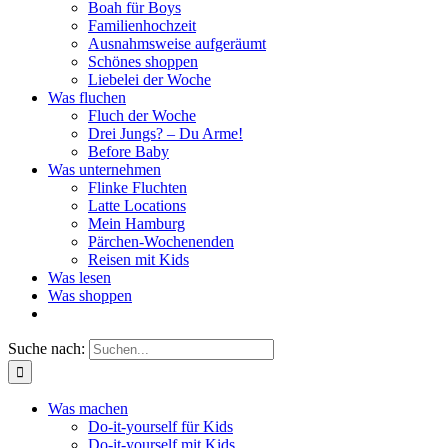
Boah für Boys
Familienhochzeit
Ausnahmsweise aufgeräumt
Schönes shoppen
Liebelei der Woche
Was fluchen
Fluch der Woche
Drei Jungs? – Du Arme!
Before Baby
Was unternehmen
Flinke Fluchten
Latte Locations
Mein Hamburg
Pärchen-Wochenenden
Reisen mit Kids
Was lesen
Was shoppen
Suche nach:
Was machen
Do-it-yourself für Kids
Do-it-yourself mit Kids