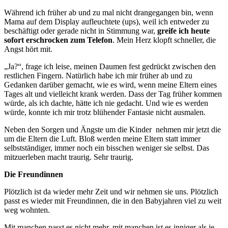
Während ich früher ab und zu mal nicht drangegangen bin, wenn
Mama auf dem Display aufleuchtete (ups), weil ich entweder zu
beschäftigt oder gerade nicht in Stimmung war,
greife ich heute
sofort erschrocken zum Telefon
. Mein Herz klopft schneller, die
Angst hört mit.
„Ja?“, frage ich leise, meinen Daumen fest gedrückt zwischen den
restlichen Fingern. Natürlich habe ich mir früher ab und zu
Gedanken darüber gemacht, wie es wird, wenn meine Eltern eines
Tages alt und vielleicht krank werden. Dass der Tag früher kommen
würde, als ich dachte, hätte ich nie gedacht. Und wie es werden
würde, konnte ich mir trotz blühender Fantasie nicht ausmalen.
Neben den Sorgen und Ängste um die Kinder nehmen mir jetzt die
um die Eltern die Luft. Bloß werden meine Eltern statt immer
selbstständiger, immer noch ein bisschen weniger sie selbst. Das
mitzuerleben macht traurig. Sehr traurig.
Die Freundinnen
Plötzlich ist da wieder mehr Zeit und wir nehmen sie uns. Plötzlich
passt es wieder mit Freundinnen, die in den Babyjahren viel zu weit
weg wohnten.
Mit manchen passt es nicht mehr, mit manchen ist es inniger als je