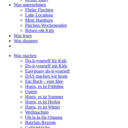
Was unternehmen
Flinke Fluchten
Latte Locations
Mein Hamburg
Pärchen-Wochenenden
Reisen mit Kids
Was lesen
Was shoppen
Was machen
Do-it-yourself für Kids
Do-it-yourself mit Kids
Easypeasy do-it-yourself
DAS machen wir heute
Ein Buch – eine Idee
Hurra, es ist Frühling
Ostern
Hurra, es ist Sommer
Hurra, es ist Herbst
Hurra, es ist Winter
Weihnachten
Oh-la-la-für-Omama
Ratzfatz-Rezepte
Gelüsteküche