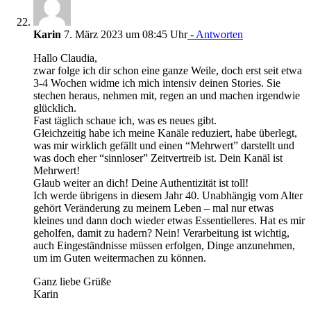
Karin
7. März 2023 um 08:45 Uhr
- Antworten
Hallo Claudia,
zwar folge ich dir schon eine ganze Weile, doch erst seit etwa
3-4 Wochen widme ich mich intensiv deinen Stories. Sie
stechen heraus, nehmen mit, regen an und machen irgendwie
glücklich.
Fast täglich schaue ich, was es neues gibt.
Gleichzeitig habe ich meine Kanäle reduziert, habe überlegt,
was mir wirklich gefällt und einen “Mehrwert” darstellt und
was doch eher “sinnloser” Zeitvertreib ist. Dein Kanäl ist
Mehrwert!
Glaub weiter an dich! Deine Authentizität ist toll!
Ich werde übrigens in diesem Jahr 40. Unabhängig vom Alter
gehört Veränderung zu meinem Leben – mal nur etwas
kleines und dann doch wieder etwas Essentielleres. Hat es mir
geholfen, damit zu hadern? Nein! Verarbeitung ist wichtig,
auch Eingeständnisse müssen erfolgen, Dinge anzunehmen,
um im Guten weitermachen zu können.
Ganz liebe Grüße
Karin