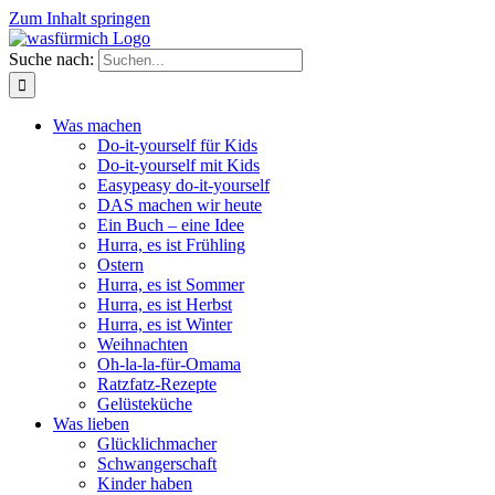
Zum Inhalt springen
Suche nach:
Was machen
Do-it-yourself für Kids
Do-it-yourself mit Kids
Easypeasy do-it-yourself
DAS machen wir heute
Ein Buch – eine Idee
Hurra, es ist Frühling
Ostern
Hurra, es ist Sommer
Hurra, es ist Herbst
Hurra, es ist Winter
Weihnachten
Oh-la-la-für-Omama
Ratzfatz-Rezepte
Gelüsteküche
Was lieben
Glücklichmacher
Schwangerschaft
Kinder haben