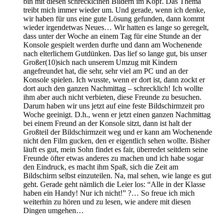
bin mit diesen schrecklcihen Bildern im Kopf. Das Thema
treibt mich immer wieder um. Und gerade, wenn ich denke,
wir haben für uns eine gute Lösung gefunden, dann kommt
wieder irgendetwas Neues… Wir hatten es lange so geregelt,
dass unter der Woche an einem Tag für eine Stunde an der
Konsole gespielt werden durfte und dann am Wochenende
nach elterlichem Gutdünken. Das lief so lange gut, bis unser
Großer(10)sich nach unserem Umzug mit Kindern
angefreundet hat, die sehr, sehr viel am PC und an der
Konsole spielen. Ich wusste, wenn er dort ist, dann zockt er
dort auch den ganzen Nachmittag – schrecklich! Ich wollte
ihm aber auch nicht verbieten, diese Freunde zu besuchen.
Darum haben wir uns jetzt auf eine feste Bildschirmzeit pro
Woche geeinigt. D.h., wenn er jetzt einen ganzen Nachmittag
bei einem Freund an der Konsole sitzt, dann ist halt der
Großteil der Bildschirmzeit weg und er kann am Wochenende
nicht den Film gucken, den er eigentlich sehen wollte. Bisher
läuft es gut, mein Sohn findet es fair, überredet seitdem seine
Freunde öfter etwas anderes zu machen und ich habe sogar
den Eindruck, es macht ihm Spaß, sich die Zeit am
Bildschirm selbst einzuteilen. Na, mal sehen, wie lange es gut
geht. Gerade geht nämlich die Leier los: “Alle in der Klasse
haben ein Handy! Nur ich nicht!” ?… So freue ich mich
weiterhin zu hören und zu lesen, wie andere mit diesen
Dingen umgehen…