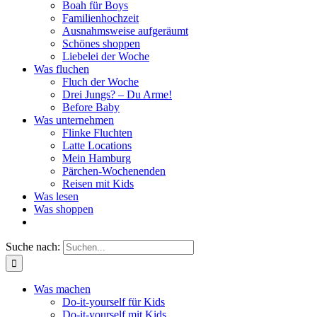
Boah für Boys
Familienhochzeit
Ausnahmsweise aufgeräumt
Schönes shoppen
Liebelei der Woche
Was fluchen
Fluch der Woche
Drei Jungs? – Du Arme!
Before Baby
Was unternehmen
Flinke Fluchten
Latte Locations
Mein Hamburg
Pärchen-Wochenenden
Reisen mit Kids
Was lesen
Was shoppen
Suche nach:
Was machen
Do-it-yourself für Kids
Do-it-yourself mit Kids