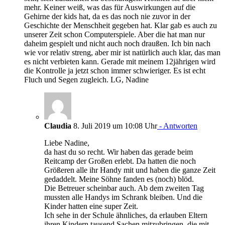
mehr. Keiner weiß, was das für Auswirkungen auf die
Gehirne der kids hat, da es das noch nie zuvor in der
Geschichte der Menschheit gegeben hat. Klar gab es auch zu
unserer Zeit schon Computerspiele. Aber die hat man nur
daheim gespielt und nicht auch noch draußen. Ich bin nach
wie vor relativ streng, aber mir ist natürlich auch klar, das man
es nicht verbieten kann. Gerade mit meinem 12jährigen wird
die Kontrolle ja jetzt schon immer schwieriger. Es ist echt
Fluch und Segen zugleich. LG, Nadine
Claudia
8. Juli 2019 um 10:08 Uhr
- Antworten
Liebe Nadine,
da hast du so recht. Wir haben das gerade beim
Reitcamp der Großen erlebt. Da hatten die noch
Größeren alle ihr Handy mit und haben die ganze Zeit
gedaddelt. Meine Söhne fanden es (noch) blöd.
Die Betreuer scheinbar auch. Ab dem zweiten Tag
mussten alle Handys im Schrank bleiben. Und die
Kinder hatten eine super Zeit.
Ich sehe in der Schule ähnliches, da erlauben Eltern
ihren Kindern tausend Sachen mitzubringen, die mit