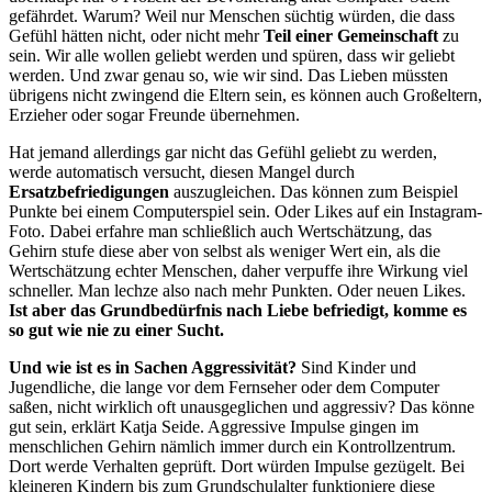
gefährdet. Warum? Weil nur Menschen süchtig würden, die dass
Gefühl hätten nicht, oder nicht mehr
Teil einer Gemeinschaft
zu
sein. Wir alle wollen geliebt werden und spüren, dass wir geliebt
werden. Und zwar genau so, wie wir sind. Das Lieben müssten
übrigens nicht zwingend die Eltern sein, es können auch Großeltern,
Erzieher oder sogar Freunde übernehmen.
Hat jemand allerdings gar nicht das Gefühl geliebt zu werden,
werde automatisch versucht, diesen Mangel durch
Ersatzbefriedigungen
auszugleichen. Das können zum Beispiel
Punkte bei einem Computerspiel sein. Oder Likes auf ein Instagram-
Foto. Dabei erfahre man schließlich auch Wertschätzung, das
Gehirn stufe diese aber von selbst als weniger Wert ein, als die
Wertschätzung echter Menschen, daher verpuffe ihre Wirkung viel
schneller. Man lechze also nach mehr Punkten. Oder neuen Likes.
Ist aber das Grundbedürfnis nach Liebe befriedigt, komme es
so gut wie nie zu einer Sucht.
Und wie ist es in Sachen Aggressivität?
Sind Kinder und
Jugendliche, die lange vor dem Fernseher oder dem Computer
saßen, nicht wirklich oft unausgeglichen und aggressiv? Das könne
gut sein, erklärt Katja Seide. Aggressive Impulse gingen im
menschlichen Gehirn nämlich immer durch ein Kontrollzentrum.
Dort werde Verhalten geprüft. Dort würden Impulse gezügelt. Bei
kleineren Kindern bis zum Grundschulalter funktioniere diese