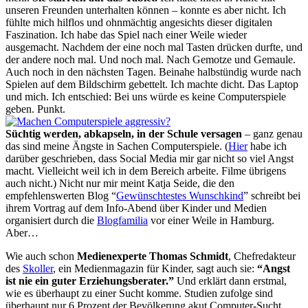
unseren Freunden unterhalten können – konnte es aber nicht. Ich
fühlte mich hilflos und ohnmächtig angesichts dieser digitalen
Faszination. Ich habe das Spiel nach einer Weile wieder
ausgemacht. Nachdem der eine noch mal Tasten drücken durfte, und
der andere noch mal. Und noch mal. Nach Gemotze und Gemaule.
Auch noch in den nächsten Tagen. Beinahe halbstündig wurde nach
Spielen auf dem Bildschirm gebettelt. Ich machte dicht. Das Laptop
und mich. Ich entschied: Bei uns würde es keine Computerspiele
geben. Punkt.
Süchtig werden, abkapseln, in der Schule versagen
– ganz genau
das sind meine Ängste in Sachen Computerspiele. (
Hier
habe ich
darüber geschrieben, dass Social Media mir gar nicht so viel Angst
macht. Vielleicht weil ich in dem Bereich arbeite. Filme übrigens
auch nicht.) Nicht nur mir meint Katja Seide, die den
empfehlenswerten Blog “
Gewünschtestes Wunschkind
” schreibt bei
ihrem Vortrag auf dem Info-Abend über Kinder und Medien
organisiert durch die
Blogfamilia
vor einer Weile in Hamburg.
Aber…
Wie auch schon
Medienexperte Thomas Schmidt
, Chefredakteur
des
Skoller
, ein Medienmagazin für Kinder, sagt auch sie:
“Angst
ist nie ein guter Erziehungsberater.”
Und erklärt dann erstmal,
wie es überhaupt zu einer Sucht komme. Studien zufolge sind
überhaupt nur 6 Prozent der Bevölkerung akut Computer-Sucht