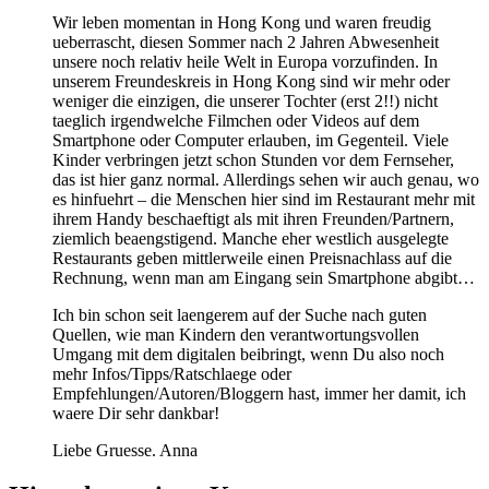
Wir leben momentan in Hong Kong und waren freudig
ueberrascht, diesen Sommer nach 2 Jahren Abwesenheit
unsere noch relativ heile Welt in Europa vorzufinden. In
unserem Freundeskreis in Hong Kong sind wir mehr oder
weniger die einzigen, die unserer Tochter (erst 2!!) nicht
taeglich irgendwelche Filmchen oder Videos auf dem
Smartphone oder Computer erlauben, im Gegenteil. Viele
Kinder verbringen jetzt schon Stunden vor dem Fernseher,
das ist hier ganz normal. Allerdings sehen wir auch genau, wo
es hinfuehrt – die Menschen hier sind im Restaurant mehr mit
ihrem Handy beschaeftigt als mit ihren Freunden/Partnern,
ziemlich beaengstigend. Manche eher westlich ausgelegte
Restaurants geben mittlerweile einen Preisnachlass auf die
Rechnung, wenn man am Eingang sein Smartphone abgibt…
Ich bin schon seit laengerem auf der Suche nach guten
Quellen, wie man Kindern den verantwortungsvollen
Umgang mit dem digitalen beibringt, wenn Du also noch
mehr Infos/Tipps/Ratschlaege oder
Empfehlungen/Autoren/Bloggern hast, immer her damit, ich
waere Dir sehr dankbar!
Liebe Gruesse. Anna