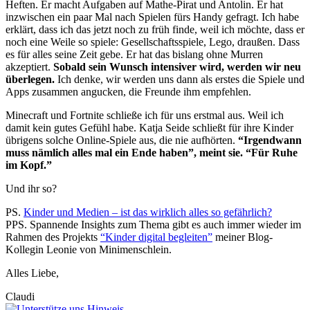
Heften. Er macht Aufgaben auf Mathe-Pirat und Antolin. Er hat
inzwischen ein paar Mal nach Spielen fürs Handy gefragt. Ich habe
erklärt, dass ich das jetzt noch zu früh finde, weil ich möchte, dass er
noch eine Weile so spiele: Gesellschaftsspiele, Lego, draußen. Dass
es für alles seine Zeit gebe. Er hat das bislang ohne Murren
akzeptiert.
Sobald sein Wunsch intensiver wird, werden wir neu
überlegen.
Ich denke, wir werden uns dann als erstes die Spiele und
Apps zusammen angucken, die Freunde ihm empfehlen.
Minecraft und Fortnite schließe ich für uns erstmal aus. Weil ich
damit kein gutes Gefühl habe. Katja Seide schließt für ihre Kinder
übrigens solche Online-Spiele aus, die nie aufhörten.
“Irgendwann
muss nämlich alles mal ein Ende haben”, meint sie. “Für Ruhe
im Kopf.”
Und ihr so?
PS.
Kinder und Medien – ist das wirklich alles so gefährlich?
PPS. Spannende Insights zum Thema gibt es auch immer wieder im
Rahmen des Projekts
“Kinder digital begleiten”
meiner Blog-
Kollegin Leonie von Minimenschlein.
Alles Liebe,
Claudi