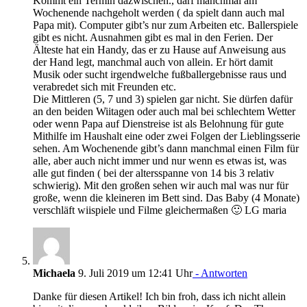
Kommt ein Termin dazwischen., darf manchmal am
Wochenende nachgeholt werden ( da spielt dann auch mal
Papa mit). Computer gibt’s nur zum Arbeiten etc. Ballerspiele
gibt es nicht. Ausnahmen gibt es mal in den Ferien. Der
Älteste hat ein Handy, das er zu Hause auf Anweisung aus
der Hand legt, manchmal auch von allein. Er hört damit
Musik oder sucht irgendwelche fußballergebnisse raus und
verabredet sich mit Freunden etc.
Die Mittleren (5, 7 und 3) spielen gar nicht. Sie dürfen dafür
an den beiden Wiitagen oder auch mal bei schlechtem Wetter
oder wenn Papa auf Dienstreise ist als Belohnung für gute
Mithilfe im Haushalt eine oder zwei Folgen der Lieblingsserie
sehen. Am Wochenende gibt’s dann manchmal einen Film für
alle, aber auch nicht immer und nur wenn es etwas ist, was
alle gut finden ( bei der altersspanne von 14 bis 3 relativ
schwierig). Mit den großen sehen wir auch mal was nur für
große, wenn die kleineren im Bett sind. Das Baby (4 Monate)
verschläft wiispiele und Filme gleichermaßen 🙂 LG maria
Michaela
9. Juli 2019 um 12:41 Uhr
- Antworten
Danke für diesen Artikel! Ich bin froh, dass ich nicht allein