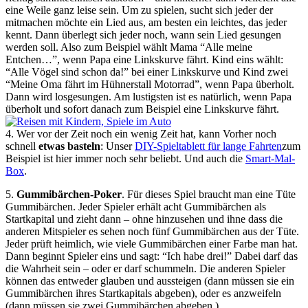
eine Weile ganz leise sein. Um zu spielen, sucht sich jeder der
mitmachen möchte ein Lied aus, am besten ein leichtes, das jeder
kennt. Dann überlegt sich jeder noch, wann sein Lied gesungen
werden soll. Also zum Beispiel wählt Mama “Alle meine
Entchen…”, wenn Papa eine Linkskurve fährt. Kind eins wählt:
“Alle Vögel sind schon da!” bei einer Linkskurve und Kind zwei
“Meine Oma fährt im Hühnerstall Motorrad”, wenn Papa überholt.
Dann wird losgesungen. Am lustigsten ist es natürlich, wenn Papa
überholt und sofort danach zum Beispiel eine Linkskurve fährt.
4. Wer vor der Zeit noch ein wenig Zeit hat, kann Vorher noch
schnell
etwas basteln
: Unser
DIY-Spieltablett für lange Fahrten
zum
Beispiel ist hier immer noch sehr beliebt. Und auch die
Smart-Mal-
Box
.
5.
Gummibärchen-Poker
. Für dieses Spiel braucht man eine Tüte
Gummibärchen. Jeder Spieler erhält acht Gummibärchen als
Startkapital und zieht dann – ohne hinzusehen und ihne dass die
anderen Mitspieler es sehen noch fünf Gummibärchen aus der Tüte.
Jeder prüft heimlich, wie viele Gummibärchen einer Farbe man hat.
Dann beginnt Spieler eins und sagt: “Ich habe drei!” Dabei darf das
die Wahrheit sein – oder er darf schummeln. Die anderen Spieler
können das entweder glauben und aussteigen (dann müssen sie ein
Gummibärchen ihres Startkapitals abgeben), oder es anzweifeln
(dann müssen sie zwei Gummibärchen abgeben.)