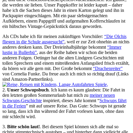
die werden sie lieben. Unser Pappkoffer ist leider kaputt – daher
habe ich die Sachen dieses Jahr in einen Karton gelegt und ihn in
Packpapier eingeschlagen. Mit ein paar slebstgemachten
Aufklebern, einem Pappgriff und aufgemalten Kofferschlaufen ist
ein hübsches Vintage-Gepäckstück daraus geworden.
Als CDs habe ich für meinen zukünftigen Vorschüler:
“Die Olchis
fliegen in die Schule ausgesucht”
, weil er zur Zeit ohnehin an nichts
anderes denken kann. Der Dreieinhalbjährige bekommt
“Immer
lustig in Bullerbü”
, aus der Reihe haben wir schon die beiden
anderen Folgen. Oetinger hat die alten Lindgren Geschichten mit
tollen Sprechern und einem mitreißenden Anfangslied frisch erzählt,
da hören wir alle gern mit. Der Große bekommt
“Drachenreiter”
von Cornelia Funke. Da freue auch ich mich so richtig drauf (Links
sind Amazon-Partnerlinks).
2.
Unser Schwupsbuch
. Ich kann es kaum glauben: Die Fahrt in
den letzten großen Sommerurlaub hat mich zu
meiner neuen
Schwups-Geschichte
inspiriert, dieses Jahr kommt “
Schwups fährt
in die Ferien
” mit auf unsere Reise. Das Gute: Schwups ist gerade
so lang, dass ich ihn während der Fahrt vorlesen kann, ohne dass
mir schlecht wird.
3.
Bitte schön laut!
. Bei diesem Spiel können sich alle mal so
richtig stimmtechnisch austoben – und hinterher dann vielleicht alle