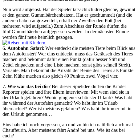
Nun wird aufgelöst. Hat der Spieler tatsächlich drei gleiche, gewinnt
er den ganzen Gummibärchenbatzen. Hat er geschummelt (und die
anderen haben angezweifelt, erhält der Zweifler den Pott (bei
mehreren wird aufgeteilt.) Zum Abschluss der Runde dürfen die
fünf Gummibärchen aufgegessen werden. In der nächsten Runde
werden fünf neue heimlich gezogen.
6.
Autobahn-Safari
: Wer entdeckt die meisten Tiere beim Blick aus
dem Autofenster? Wer eins entdeckt, muss das Geräusch des Tieres
machen und bekommt dafür einen Punkt (dafür besser Stift und
Zettel einpacken und eine Liste machen, sonst gibts schnell Streit).
Variante: Man bekommt die Anzahl der Beine des Tieres als Punkte.
Zehn Kühe machen also gleich 40 Punkte, zwei Vögel vier.
7.
Wie war das bei dir
? Bei dieser Spielidee dürfen die Kinder
Reporter spielen und ihre Eltern interviewen: Mit wem sind sie in
denUrlaub gefahren? Wohin ging euer schönster Urlaub? Was habt
ihr während der Autofahrt gemacht? Wo habt ihr im Urlaub
übernachtet? Wer ist meistens gefahren? Was habt ihr immer mit in
den Urlaub genommen…
Eins habe ich noch vergessen, ab und zu bin ich natürlich auch mal
Chauffeurin. Aber meistens fährt André bei uns. Wie ist das bei
euch?