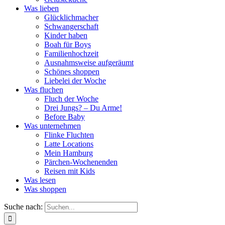
Was lieben
Glücklichmacher
Schwangerschaft
Kinder haben
Boah für Boys
Familienhochzeit
Ausnahmsweise aufgeräumt
Schönes shoppen
Liebelei der Woche
Was fluchen
Fluch der Woche
Drei Jungs? – Du Arme!
Before Baby
Was unternehmen
Flinke Fluchten
Latte Locations
Mein Hamburg
Pärchen-Wochenenden
Reisen mit Kids
Was lesen
Was shoppen
Suche nach: