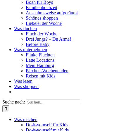
Boah für Boys
Familienhochzeit
Ausnahmsweise aufgeräumt
Schönes shoppen
Liebelei der Woche
Was fluchen
Fluch der Woche
Drei Jungs? – Du Arme!
Before Baby
Was unternehmen
Flinke Fluchten
Latte Locations
Mein Hamburg
Pärchen-Wochenenden
Reisen mit Kids
Was lesen
Was shoppen
Suche nach:
Was machen
Do-it-yourself für Kids
Do-it-yourself mit Kids