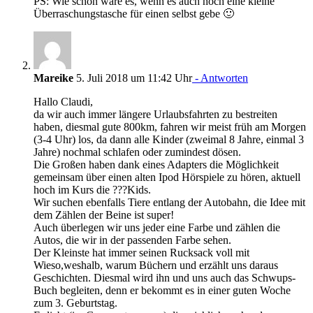
PS: Wie schön wäre es, wenn es auch noch eine kleine
Überraschungstasche für einen selbst gebe 🙂
Mareike
5. Juli 2018 um 11:42 Uhr
- Antworten
Hallo Claudi,
da wir auch immer längere Urlaubsfahrten zu bestreiten
haben, diesmal gute 800km, fahren wir meist früh am Morgen
(3-4 Uhr) los, da dann alle Kinder (zweimal 8 Jahre, einmal 3
Jahre) nochmal schlafen oder zumindest dösen.
Die Großen haben dank eines Adapters die Möglichkeit
gemeinsam über einen alten Ipod Hörspiele zu hören, aktuell
hoch im Kurs die ???Kids.
Wir suchen ebenfalls Tiere entlang der Autobahn, die Idee mit
dem Zählen der Beine ist super!
Auch überlegen wir uns jeder eine Farbe und zählen die
Autos, die wir in der passenden Farbe sehen.
Der Kleinste hat immer seinen Rucksack voll mit
Wieso,weshalb, warum Büchern und erzählt uns daraus
Geschichten. Diesmal wird ihn und uns auch das Schwups-
Buch begleiten, denn er bekommt es in einer guten Woche
zum 3. Geburtstag.