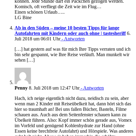
können. Jede Stunde darf ein Päckchen gezogen werden.
Komisch, oft verfliegt die Zeit wie im Flug…
Einen schönen Urlaub…..
LG Bine
Ab in den Süden – meine 10 besten Tipps für lange
Autofahrten mit Kindern oder auch ohne | tastesheriff
6.
Juli 2018 um 06:01 Uhr
- Antworten
[…] hat gestern auf was für mich Ihre Tipps verraten und ich
bin sehr gespannt, wie Ihre Reise verläuft. Man munkelt wir
sehen […]
Penny
8. Juli 2018 um 12:47 Uhr
- Antworten
Hach, ich neige eigentlich nicht dazu, neidisch zu sein, aber
wenn man 2 Kinder mit Reiseübelkeit hat, dann hört sich das
hier so traumhaft an! Bei uns fallen Bücher, Basteln, Filme
schauen aus. Auch aus dem Seitenfenster schauen kann zu
Übelkeit führen. Also: Kopf immer schön gerade aus, Vomex
im Vorfeld und genügend Kohlenhydrate zur Hand (ohne
Essen keine brechfreie Autofahrt) und Hörspiele. Was anderes