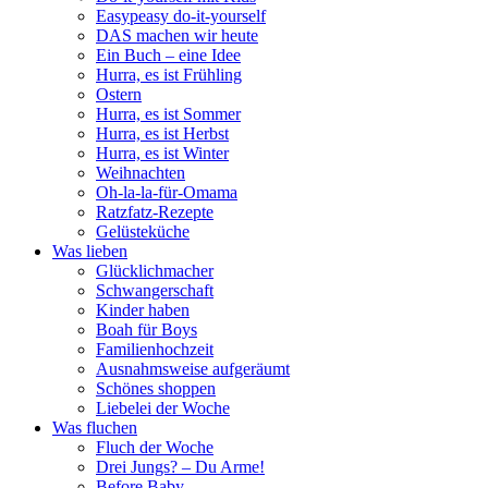
Easypeasy do-it-yourself
DAS machen wir heute
Ein Buch – eine Idee
Hurra, es ist Frühling
Ostern
Hurra, es ist Sommer
Hurra, es ist Herbst
Hurra, es ist Winter
Weihnachten
Oh-la-la-für-Omama
Ratzfatz-Rezepte
Gelüsteküche
Was lieben
Glücklichmacher
Schwangerschaft
Kinder haben
Boah für Boys
Familienhochzeit
Ausnahmsweise aufgeräumt
Schönes shoppen
Liebelei der Woche
Was fluchen
Fluch der Woche
Drei Jungs? – Du Arme!
Before Baby