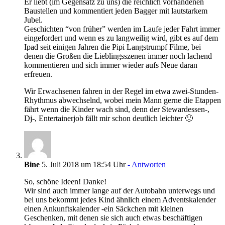
Er liebt (im Gegensatz zu uns) die reichlich vorhandenen
Baustellen und kommentiert jeden Bagger mit lautstarkem
Jubel.
Geschichten “von früher” werden im Laufe jeder Fahrt immer
eingefordert und wenn es zu langweilig wird, gibt es auf dem
Ipad seit einigen Jahren die Pipi Langstrumpf Filme, bei
denen die Großen die Lieblingsszenen immer noch lachend
kommentieren und sich immer wieder aufs Neue daran
erfreuen.
Wir Erwachsenen fahren in der Regel im etwa zwei-Stunden-
Rhythmus abwechselnd, wobei mein Mann gerne die Etappen
fährt wenn die Kinder wach sind, denn der Stewardessen-,
Dj-, Entertainerjob fällt mir schon deutlich leichter 🙂
Bine
5. Juli 2018 um 18:54 Uhr
- Antworten
So, schöne Ideen! Danke!
Wir sind auch immer lange auf der Autobahn unterwegs und
bei uns bekommt jedes Kind ähnlich einem Adventskalender
einen Ankunftskalender -ein Säckchen mit kleinen
Geschenken, mit denen sie sich auch etwas beschäftigen