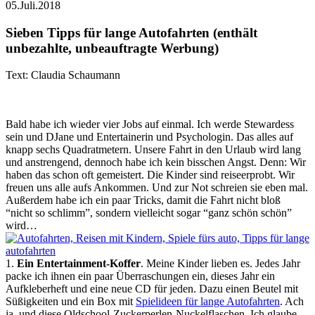
05.Juli.2018
Sieben Tipps für lange Autofahrten (enthält
unbezahlte, unbeauftragte Werbung)
Text: Claudia Schaumann
Bald habe ich wieder vier Jobs auf einmal. Ich werde Stewardess
sein und DJane und Entertainerin und Psychologin. Das alles auf
knapp sechs Quadratmetern. Unsere Fahrt in den Urlaub wird lang
und anstrengend, dennoch habe ich kein bisschen Angst. Denn: Wir
haben das schon oft gemeistert. Die Kinder sind reiseerprobt. Wir
freuen uns alle aufs Ankommen. Und zur Not schreien sie eben mal.
Außerdem habe ich ein paar Tricks, damit die Fahrt nicht bloß
“nicht so schlimm”, sondern vielleicht sogar “ganz schön schön”
wird…
1.
Ein Entertainment-Koffer
. Meine Kinder lieben es. Jedes Jahr
packe ich ihnen ein paar Überraschungen ein, dieses Jahr ein
Aufkleberheft und eine neue CD für jeden. Dazu einen Beutel mit
Süßigkeiten und ein Box mit
Spielideen für lange Autofahrten
. Ach
ja, und diese Oldschool-Zuckerperlen-Nuckelflaschen. Ich glaube,