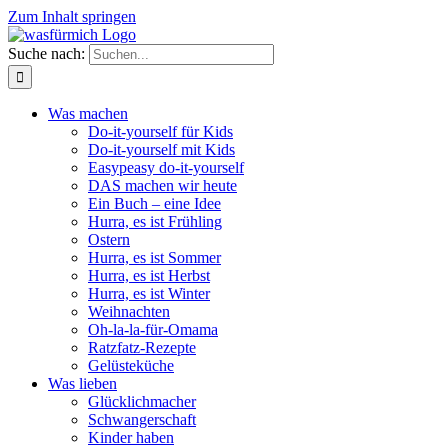
Zum Inhalt springen
Suche nach:
Was machen
Do-it-yourself für Kids
Do-it-yourself mit Kids
Easypeasy do-it-yourself
DAS machen wir heute
Ein Buch – eine Idee
Hurra, es ist Frühling
Ostern
Hurra, es ist Sommer
Hurra, es ist Herbst
Hurra, es ist Winter
Weihnachten
Oh-la-la-für-Omama
Ratzfatz-Rezepte
Gelüsteküche
Was lieben
Glücklichmacher
Schwangerschaft
Kinder haben