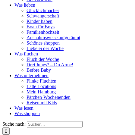
Was lieben
Glücklichmacher
Schwangerschaft
Kinder haben
Boah für Boys
Familienhochzeit
Ausnahmsweise aufgeräumt
Schönes shoppen
Liebelei der Woche
Was fluchen
Fluch der Woche
Drei Jungs? – Du Arme!
Before Baby
Was unternehmen
Flinke Fluchten
Latte Locations
Mein Hamburg
Pärchen-Wochenenden
Reisen mit Kids
Was lesen
Was shoppen
Suche nach: