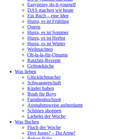
Easypeasy do-it-yourself
DAS machen wir heute
Ein Buch – eine Idee
Hurra, es ist Frühling
Ostern
Hurra, es ist Sommer
Hurra, es ist Herbst
Hurra, es ist Winter
Weihnachten
Oh-la-la-für-Omama
Ratzfatz-Rezepte
Gelüsteküche
Was lieben
Glücklichmacher
Schwangerschaft
Kinder haben
Boah für Boys
Familienhochzeit
Ausnahmsweise aufgeräumt
Schönes shoppen
Liebelei der Woche
Was fluchen
Fluch der Woche
Drei Jungs? – Du Arme!
Before Baby