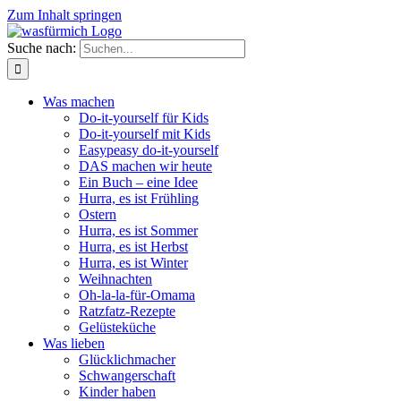
Zum Inhalt springen
Suche nach:
Was machen
Do-it-yourself für Kids
Do-it-yourself mit Kids
Easypeasy do-it-yourself
DAS machen wir heute
Ein Buch – eine Idee
Hurra, es ist Frühling
Ostern
Hurra, es ist Sommer
Hurra, es ist Herbst
Hurra, es ist Winter
Weihnachten
Oh-la-la-für-Omama
Ratzfatz-Rezepte
Gelüsteküche
Was lieben
Glücklichmacher
Schwangerschaft
Kinder haben