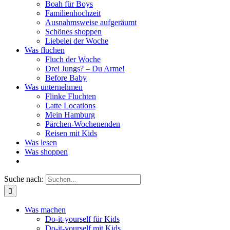
Boah für Boys
Familienhochzeit
Ausnahmsweise aufgeräumt
Schönes shoppen
Liebelei der Woche
Was fluchen
Fluch der Woche
Drei Jungs? – Du Arme!
Before Baby
Was unternehmen
Flinke Fluchten
Latte Locations
Mein Hamburg
Pärchen-Wochenenden
Reisen mit Kids
Was lesen
Was shoppen
Suche nach:
Was machen
Do-it-yourself für Kids
Do-it-yourself mit Kids