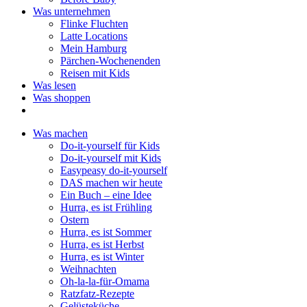
Was unternehmen
Flinke Fluchten
Latte Locations
Mein Hamburg
Pärchen-Wochenenden
Reisen mit Kids
Was lesen
Was shoppen
Was machen
Do-it-yourself für Kids
Do-it-yourself mit Kids
Easypeasy do-it-yourself
DAS machen wir heute
Ein Buch – eine Idee
Hurra, es ist Frühling
Ostern
Hurra, es ist Sommer
Hurra, es ist Herbst
Hurra, es ist Winter
Weihnachten
Oh-la-la-für-Omama
Ratzfatz-Rezepte
Gelüsteküche