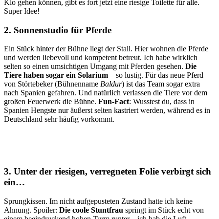
Klo gehen können, gibt es fort jetzt eine riesige Toilette für alle.
Super Idee!
2. Sonnenstudio für Pferde
Ein Stück hinter der Bühne liegt der Stall. Hier wohnen die Pferde
und werden liebevoll und kompetent betreut. Ich habe wirklich
selten so einen umsichtigen Umgang mit Pferden gesehen.
Die
Tiere haben sogar ein Solarium
– so lustig. Für das neue Pferd
von Störtebeker (Bühnenname
Baldur
) ist das Team sogar extra
nach Spanien gefahren. Und natürlich verlassen die Tiere vor dem
großen Feuerwerk die Bühne.
Fun-Fact
: Wusstest du, dass in
Spanien Hengste nur äußerst selten kastriert werden, während es in
Deutschland sehr häufig vorkommt.
3. Unter der riesigen, verregneten Folie verbirgt sich
ein…
Sprungkissen. Im nicht aufgepusteten Zustand hatte ich keine
Ahnung. Spoiler:
Die coole Stuntfrau
springt im Stück echt von
einem beeindruckend hohen Turm runter – ich hab die Luft