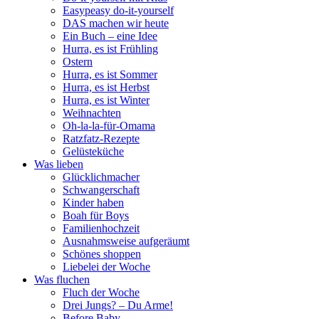
Easypeasy do-it-yourself
DAS machen wir heute
Ein Buch – eine Idee
Hurra, es ist Frühling
Ostern
Hurra, es ist Sommer
Hurra, es ist Herbst
Hurra, es ist Winter
Weihnachten
Oh-la-la-für-Omama
Ratzfatz-Rezepte
Gelüsteküche
Was lieben
Glücklichmacher
Schwangerschaft
Kinder haben
Boah für Boys
Familienhochzeit
Ausnahmsweise aufgeräumt
Schönes shoppen
Liebelei der Woche
Was fluchen
Fluch der Woche
Drei Jungs? – Du Arme!
Before Baby