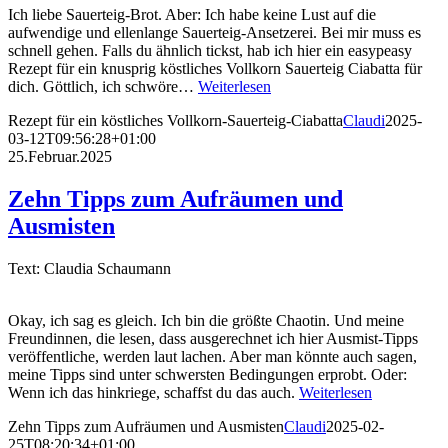
Ich liebe Sauerteig-Brot. Aber: Ich habe keine Lust auf die
aufwendige und ellenlange Sauerteig-Ansetzerei. Bei mir muss es
schnell gehen. Falls du ähnlich tickst, hab ich hier ein easypeasy
Rezept für ein knusprig köstliches Vollkorn Sauerteig Ciabatta für
dich. Göttlich, ich schwöre…
Weiterlesen
Rezept für ein köstliches Vollkorn-Sauerteig-Ciabatta
Claudi
2025-
03-12T09:56:28+01:00
25.Februar.2025
Zehn Tipps zum Aufräumen und
Ausmisten
Text: Claudia Schaumann
Okay, ich sag es gleich. Ich bin die größte Chaotin. Und meine
Freundinnen, die lesen, dass ausgerechnet ich hier Ausmist-Tipps
veröffentliche, werden laut lachen. Aber man könnte auch sagen,
meine Tipps sind unter schwersten Bedingungen erprobt. Oder:
Wenn ich das hinkriege, schaffst du das auch.
Weiterlesen
Zehn Tipps zum Aufräumen und Ausmisten
Claudi
2025-02-
25T08:20:34+01:00