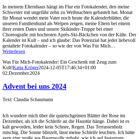
In meinem Elternhaus hängt im Flur ein Fotokalender, den meine
Schwester mit ungefähr zehn zu Weihnachten gebastelt hat. Monat
für Monat wendet mein Vater noch heute die Kalenderblätter, die
unseren Familienhund als Welpen zeigen, meine Eltern bei einem
ihrer ersten Dates und unsere Skikinder-Truppe bei einer
Choreografie mit hochroten Après-Ski-Bäckchen von der Kälte. Der
Kalender ist Kult – und ich glaube: Das Potenzial hat jeder liebevoll
gestaltete Fotokalender – so wie der von Was Für Mich…
Weiterlesen
Was Für Mich-Fotokalender: Ein Geschenk mit Zeug zum
Kult!
Katia Kröger
2024-12-05T17:46:34+01:00
02.Dezember.2024
Advent bei uns 2024
Text: Claudia Schaumann
Ich wundere mich über die quietschgrünen Blätter der Rose im
Dezember, als ich die Schleife an die Haustür hänge. Dabei ist es
kalt geworden, leider kein Schnee, Regen. Das Terrassenholz
rutschig. Die Sonne blinzelt, lässt meine Schleife leuchten. Ich hätte
gern eine große aus Baumwolle gehabt, wie ich auf Instagram