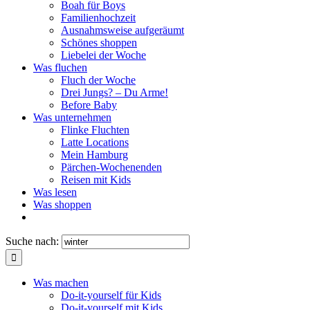
Boah für Boys
Familienhochzeit
Ausnahmsweise aufgeräumt
Schönes shoppen
Liebelei der Woche
Was fluchen
Fluch der Woche
Drei Jungs? – Du Arme!
Before Baby
Was unternehmen
Flinke Fluchten
Latte Locations
Mein Hamburg
Pärchen-Wochenenden
Reisen mit Kids
Was lesen
Was shoppen
Suche nach:
Was machen
Do-it-yourself für Kids
Do-it-yourself mit Kids