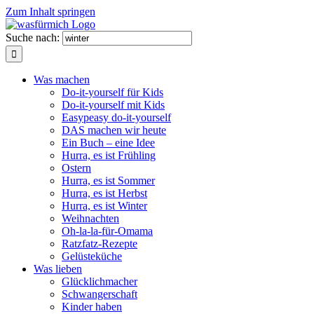
Zum Inhalt springen
Suche nach:
Was machen
Do-it-yourself für Kids
Do-it-yourself mit Kids
Easypeasy do-it-yourself
DAS machen wir heute
Ein Buch – eine Idee
Hurra, es ist Frühling
Ostern
Hurra, es ist Sommer
Hurra, es ist Herbst
Hurra, es ist Winter
Weihnachten
Oh-la-la-für-Omama
Ratzfatz-Rezepte
Gelüsteküche
Was lieben
Glücklichmacher
Schwangerschaft
Kinder haben