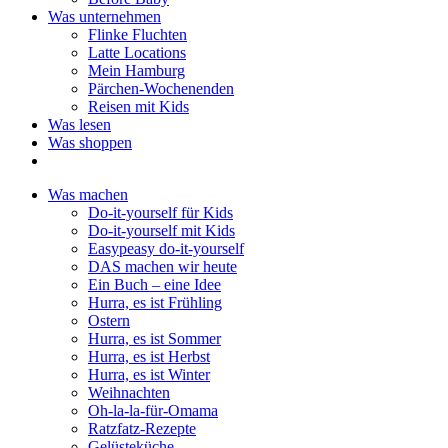
Was unternehmen
Flinke Fluchten
Latte Locations
Mein Hamburg
Pärchen-Wochenenden
Reisen mit Kids
Was lesen
Was shoppen
Was machen
Do-it-yourself für Kids
Do-it-yourself mit Kids
Easypeasy do-it-yourself
DAS machen wir heute
Ein Buch – eine Idee
Hurra, es ist Frühling
Ostern
Hurra, es ist Sommer
Hurra, es ist Herbst
Hurra, es ist Winter
Weihnachten
Oh-la-la-für-Omama
Ratzfatz-Rezepte
Gelüsteküche