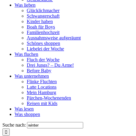
Was lieben
Glücklichmacher
Schwangerschaft
Kinder haben
Boah für Boys
Familienhochzeit
Ausnahmsweise aufgeräumt
Schönes shoppen
Liebelei der Woche
Was fluchen
Fluch der Woche
Drei Jungs? – Du Arme!
Before Baby
Was unternehmen
Flinke Fluchten
Latte Locations
Mein Hamburg
Pärchen-Wochenenden
Reisen mit Kids
Was lesen
Was shoppen
Suche nach: