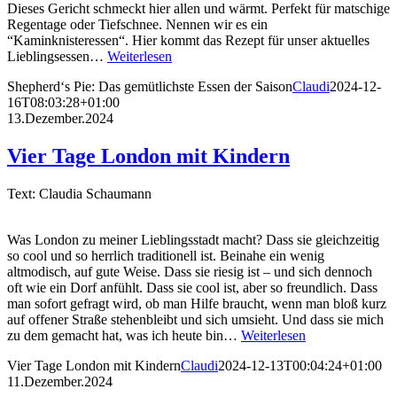
Dieses Gericht schmeckt hier allen und wärmt. Perfekt für matschige
Regentage oder Tiefschnee. Nennen wir es ein
“Kaminknisteressen“. Hier kommt das Rezept für unser aktuelles
Lieblingsessen…
Weiterlesen
Shepherd‘s Pie: Das gemütlichste Essen der Saison
Claudi
2024-12-
16T08:03:28+01:00
13.Dezember.2024
Vier Tage London mit Kindern
Text: Claudia Schaumann
Was London zu meiner Lieblingsstadt macht? Dass sie gleichzeitig
so cool und so herrlich traditionell ist. Beinahe ein wenig
altmodisch, auf gute Weise. Dass sie riesig ist – und sich dennoch
oft wie ein Dorf anfühlt. Dass sie cool ist, aber so freundlich. Dass
man sofort gefragt wird, ob man Hilfe braucht, wenn man bloß kurz
auf offener Straße stehenbleibt und sich umsieht. Und dass sie mich
zu dem gemacht hat, was ich heute bin…
Weiterlesen
Vier Tage London mit Kindern
Claudi
2024-12-13T00:04:24+01:00
11.Dezember.2024