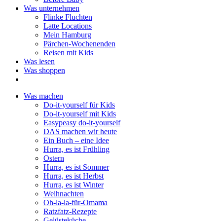
Was unternehmen
Flinke Fluchten
Latte Locations
Mein Hamburg
Pärchen-Wochenenden
Reisen mit Kids
Was lesen
Was shoppen
Was machen
Do-it-yourself für Kids
Do-it-yourself mit Kids
Easypeasy do-it-yourself
DAS machen wir heute
Ein Buch – eine Idee
Hurra, es ist Frühling
Ostern
Hurra, es ist Sommer
Hurra, es ist Herbst
Hurra, es ist Winter
Weihnachten
Oh-la-la-für-Omama
Ratzfatz-Rezepte
Gelüsteküche