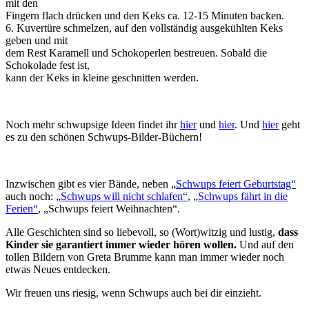
mit den
Fingern flach drücken und den Keks ca. 12-15 Minuten backen.
6. Kuvertüre schmelzen, auf den vollständig ausgekühlten Keks
geben und mit
dem Rest Karamell und Schokoperlen bestreuen. Sobald die
Schokolade fest ist,
kann der Keks in kleine geschnitten werden.
Noch mehr schwupsige Ideen findet ihr
hier
und
hier
. Und
hier
geht
es zu den schönen Schwups-Bilder-Büchern!
Inzwischen gibt es vier Bände, neben „
Schwups feiert Geburtstag“
auch noch: „
Schwups will nicht schlafen“
, „
Schwups fährt in die
Ferien“
, „Schwups feiert Weihnachten“.
Alle Geschichten sind so liebevoll, so (Wort)witzig und lustig,
dass
Kinder sie garantiert immer wieder hören wollen.
Und auf den
tollen Bildern von Greta Brumme kann man immer wieder noch
etwas Neues entdecken.
Wir freuen uns riesig, wenn Schwups auch bei dir einzieht.