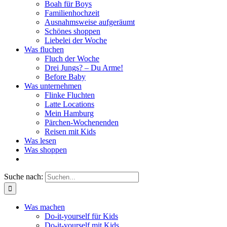
Boah für Boys
Familienhochzeit
Ausnahmsweise aufgeräumt
Schönes shoppen
Liebelei der Woche
Was fluchen
Fluch der Woche
Drei Jungs? – Du Arme!
Before Baby
Was unternehmen
Flinke Fluchten
Latte Locations
Mein Hamburg
Pärchen-Wochenenden
Reisen mit Kids
Was lesen
Was shoppen
Suche nach:
Was machen
Do-it-yourself für Kids
Do-it-yourself mit Kids