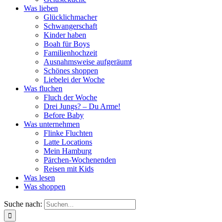
Was lieben
Glücklichmacher
Schwangerschaft
Kinder haben
Boah für Boys
Familienhochzeit
Ausnahmsweise aufgeräumt
Schönes shoppen
Liebelei der Woche
Was fluchen
Fluch der Woche
Drei Jungs? – Du Arme!
Before Baby
Was unternehmen
Flinke Fluchten
Latte Locations
Mein Hamburg
Pärchen-Wochenenden
Reisen mit Kids
Was lesen
Was shoppen
Suche nach: