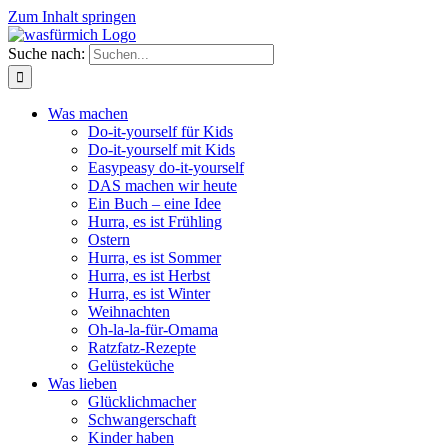
Zum Inhalt springen
Suche nach:
Was machen
Do-it-yourself für Kids
Do-it-yourself mit Kids
Easypeasy do-it-yourself
DAS machen wir heute
Ein Buch – eine Idee
Hurra, es ist Frühling
Ostern
Hurra, es ist Sommer
Hurra, es ist Herbst
Hurra, es ist Winter
Weihnachten
Oh-la-la-für-Omama
Ratzfatz-Rezepte
Gelüsteküche
Was lieben
Glücklichmacher
Schwangerschaft
Kinder haben