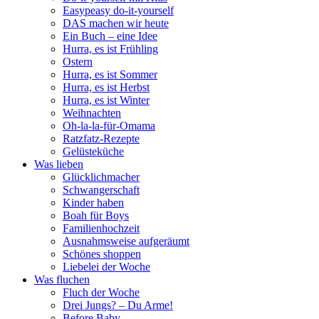
Easypeasy do-it-yourself
DAS machen wir heute
Ein Buch – eine Idee
Hurra, es ist Frühling
Ostern
Hurra, es ist Sommer
Hurra, es ist Herbst
Hurra, es ist Winter
Weihnachten
Oh-la-la-für-Omama
Ratzfatz-Rezepte
Gelüsteküche
Was lieben
Glücklichmacher
Schwangerschaft
Kinder haben
Boah für Boys
Familienhochzeit
Ausnahmsweise aufgeräumt
Schönes shoppen
Liebelei der Woche
Was fluchen
Fluch der Woche
Drei Jungs? – Du Arme!
Before Baby